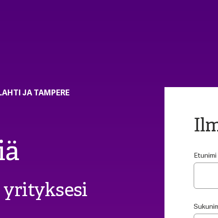
LAHTI JA TAMPERE
Il
iä
Etunimi
yrityksesi
Sukunim