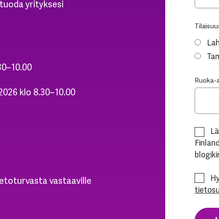
tuoda yrityksesi
Tilaisuu
Lah
Tam
30–10.00
Ruoka-ai
2026 klo 8.30–10.00
Lä
Finland
blogiki
Hy
ietoturvasta vastaaville
tietos