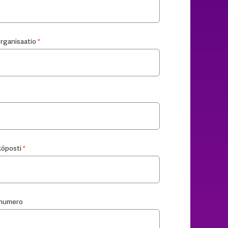
Organisaatio
*
öposti
*
nnumero