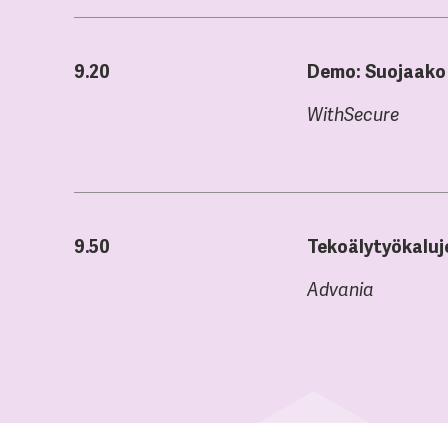
9.20
Demo: Suojaako 
WithSecure
9.50
Tekoälytyökaluj
Advania