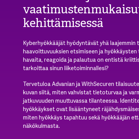
vaatimustenmukais
kehittämisessä
Kyberhyökkääjät hyödyntävät yhä laajemmin 
haavoittuvuuksien etsimiseen ja hyökkäysten
havaita, reagoida ja palautua on entistä kriit
tarkoittaa sinun liiketoiminnallesi?
Tervetuloa Advanian ja WithSecuren tilaisuute
kuvan siitä, miten vahvistat tietoturvaa ja var
jatkuvuuden muuttuvassa tilanteessa. Identite
hyökkäykset ovat lisääntyneet räjähdysmäise
miten hyökkäys tapahtuu sekä hyökkääjän ett
näkökulmasta.