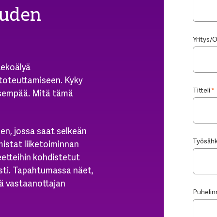
uuden
Yritys/
tekoälyä
 toteuttamiseen. Kyky
Titteli
*
tisempää. Mitä tämä
en, jossa saat selkeän
Työsähk
mistat liiketoiminnan
etteihin kohdistetut
sti. Tapahtumassa näet,
ä vastaanottajan
Puheli