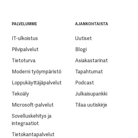
PALVELUMME
AJANKOHTAISTA
IT-ulkoistus
Uutiset
Pilvipalvelut
Blogi
Tietoturva
Asiakastarinat
Moderni työympäristö
Tapahtumat
Loppukäyttäjäpalvelut
Podcast
Tekoäly
Julkaisupankki
Microsoft-palvelut
Tilaa uutiskirje
Sovelluskehitys ja
integraatiot
Tietokantapalvelut