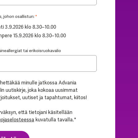
s, johon osallistun:
*
ti 3.9.2026 klo 8.30–10.00
pere 15.9.2026 klo 8.30–10.00
neallergiat tai erikoisruokavalio
hettäkää minulle jatkossa Advania
in uutiskirje, joka kokoaa uusimmat
rjoitukset, uutiset ja tapahtumat, kiitos!
väksyn, että tietojani käsitellään
uojaselosteessa
kuvatulla tavalla.
*