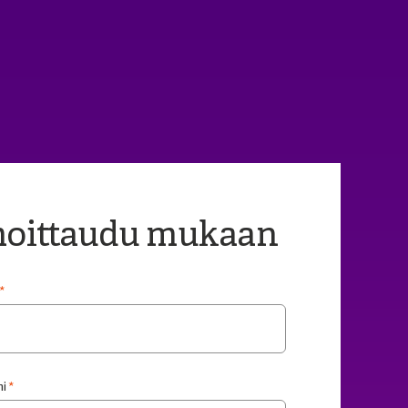
moittaudu mukaan
*
i
*