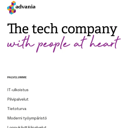
PALVELUMME
IT-ulkoistus
Pilvipalvelut
Tietoturva
Moderni työympäristö
Loppukäyttäjäpalvelut