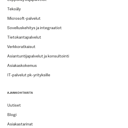
Tekoäly
Microsoft-palvelut
Sovelluskehitys ja integraatiot
Tietokantapalvelut
Verkkoratkaisut
Asiantuntijapalvelut ja konsultointi
Asiakaskokemus
IT-palvelut pk-yrityksille
AJANKOHTAISTA
Uutiset
Blogi
Asiakastarinat