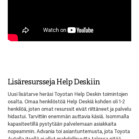
Lisäresursseja Help Deskiin
Uusi lisätarve heräsi Toyotan Help Deskin toimintojen
osalta. Omaa henkilöstöä Help Deskiä kohden oli 1-2
henkilöä, joten omat resurssit eivät riittäneet ja palvelu
hidastui. Tarvittiin enemmän auttavia käsiä. Isommalla
kapasiteetillä pystytään palvelemaan asiakkaita
nopeammin. Advania toi asiantuntemusta, jota Toyota
Autolla itsellä ei ollut mahdollisuutta talossa pitää.