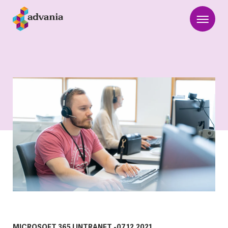
MICROSOFT 365
|
INTRANET
-
07.12.2021