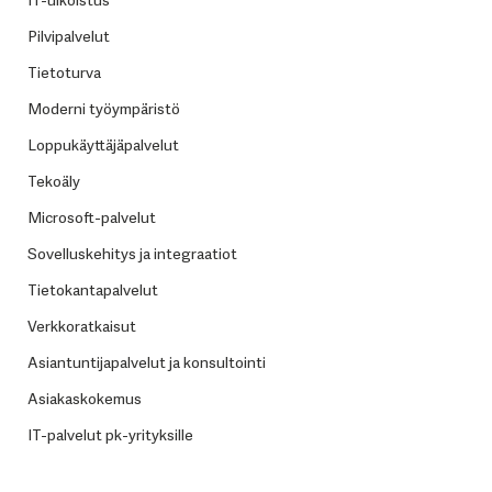
Pilvipalvelut
Tietoturva
Moderni työympäristö
Loppukäyttäjäpalvelut
Tekoäly
Microsoft-palvelut
Sovelluskehitys ja integraatiot
Tietokantapalvelut
Verkkoratkaisut
Asiantuntijapalvelut ja konsultointi
Asiakaskokemus
IT-palvelut pk-yrityksille