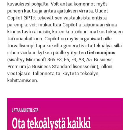
kuvauksesi pohjalta. Voit antaa komennot myös
puheen kautta ja antaa ajatuksen virrata. Uudet
Copilot GPT:t tekevät sen vastauksista entistä
parempia: voit mukauttaa Copilotia taipumaan sinua
kiinnostaviin aiheisiin, kuten kuntoiluun, matkustukseen
tai ruuanlaittoon. Copilot on myös organisaatioille
turvallisempi tapa kokeilla generatiivista tekoälyä, sillä
siihen voidaan kytkeä päälle yritysten
tietosuojaus
(sisältyy Microsoft 365 E3, E5, F3, A3, A5, Business
Premium ja Business Standard lisensseihin), jolloin
viestejäsi ei tallenneta tai käytetä tekoälyn
kehittämiseen.