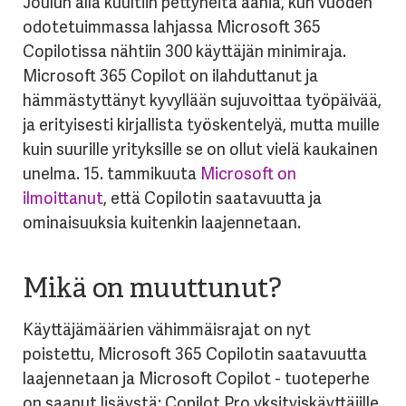
Joulun alla kuultiin pettyneitä ääniä, kun vuoden
odotetuimmassa lahjassa Microsoft 365
Copilotissa nähtiin 300 käyttäjän minimiraja.
Microsoft 365 Copilot on ilahduttanut ja
hämmästyttänyt kyvyllään sujuvoittaa työpäivää,
ja erityisesti kirjallista työskentelyä, mutta muille
kuin suurille yrityksille se on ollut vielä kaukainen
unelma. 15. tammikuuta
Microsoft on
ilmoittanut
, että Copilotin saatavuutta ja
ominaisuuksia kuitenkin laajennetaan.
Mikä on muuttunut?
Käyttäjämäärien vähimmäisrajat on nyt
poistettu, Microsoft 365 Copilotin saatavuutta
laajennetaan ja Microsoft Copilot - tuoteperhe
on saanut lisäystä: Copilot Pro yksityiskäyttäjille.