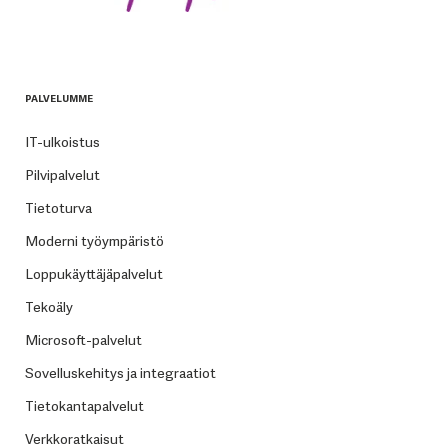
PALVELUMME
IT-ulkoistus
Pilvipalvelut
Tietoturva
Moderni työympäristö
Loppukäyttäjäpalvelut
Tekoäly
Microsoft-palvelut
Sovelluskehitys ja integraatiot
Tietokantapalvelut
Verkkoratkaisut