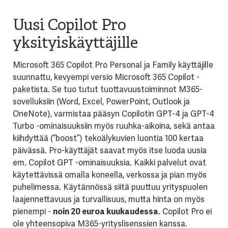
Uusi Copilot Pro
yksityiskäyttäjille
Microsoft 365 Copilot Pro Personal ja Family käyttäjille
suunnattu, kevyempi versio Microsoft 365 Copilot -
paketista. Se tuo tutut tuottavuustoiminnot M365-
sovelluksiin (Word, Excel, PowerPoint, Outlook ja
OneNote), varmistaa pääsyn Copilotin GPT-4 ja GPT-4
Turbo -ominaisuuksiin myös ruuhka-aikoina, sekä antaa
kiihdyttää (”boost”) tekoälykuvien luontia 100 kertaa
päivässä. Pro-käyttäjät saavat myös itse luoda uusia
em. Copilot GPT -ominaisuuksia. Kaikki palvelut ovat
käytettävissä omalla koneella, verkossa ja pian myös
puhelimessa. Käytännössä siitä puuttuu yrityspuolen
laajennettavuus ja turvallisuus, mutta hinta on myös
pienempi -
noin 20 euroa kuukaudessa
. Copilot Pro ei
ole yhteensopiva M365-yrityslisenssien kanssa.