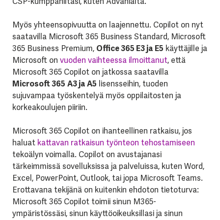
CSP-kumppaniltasi, kuten Advanialta.
Myös yhteensopivuutta on laajennettu. Copilot on nyt
saatavilla
Microsoft 365 Business Standard, Microsoft
365 Business Premium
,
O
ffice 365 E3 ja E5
käyttäjille ja
Microsoft on
vuoden vaihteessa ilmoittanut
, että
Microsoft 365 Copilot on jatkossa saatavilla
Microsoft 365
A3 ja A5
lisensseihin, tuoden
sujuvampaa työskentelyä myös oppilaitosten ja
korkeakoulujen piiriin.
Microsoft 365 Copilot on ihanteellinen ratkaisu, jos
haluat
kattavan ratkaisun työnteon tehostamiseen
tekoälyn voimalla. Copilot on avustajanasi
tärkeimmissä sovelluksissa ja palveluissa, kuten Word,
Excel, PowerPoint, Outlook, tai jopa Microsoft Teams.
Erottavana tekijänä on kuitenkin ehdoton tietoturva:
Microsoft 365 Copilot toimii sinun M365-
ympäristössäsi, sinun käyttöoikeuksillasi ja sinun