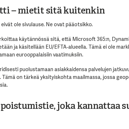
tti – mietit sitä kuitenkin
eivät ole sivulause. Ne ovat pääotsikko.
koittaa käytännössä sitä, että Microsoft 365:n, Dynami
tään ja käsitellään EU/EFTA‑alueella. Tämä ei ole mar
amaan eurooppalaisiin vaatimuksiin.
uridisesti puolustamaan asiakkaidensa palvelujen jatku
ämä on tärkeä yksityiskohta maailmassa, jossa geopolii
sia.
 poistumistie, joka kannattaa s