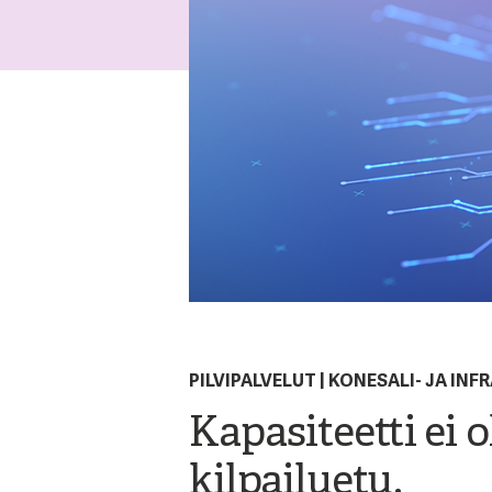
PILVIPALVELUT
|
KONESALI- JA INF
Kapasiteetti ei 
kilpailuetu.