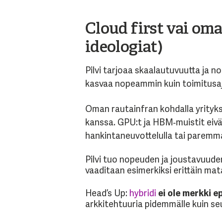
Cloud first vai oma 
ideologiat)
Pilvi tarjoaa skaalautuvuutta ja no
kasvaa nopeammin kuin toimitusaja
Oman rautainfran kohdalla yrityk
kanssa. GPU:t ja HBM‑muistit eivät
hankintaneuvottelulla tai paremmal
Pilvi tuo nopeuden ja joustavuuden
vaaditaan esimerkiksi erittäin mata
Head’s Up:
hybridi
ei ole merkki 
arkkitehtuuria pidemmälle kuin seu