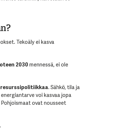
an?
okset. Tekoäly ei kasva
vuoteen 2030
mennessä, ei ole
t
resurssipolitiikkaa
. Sähkö, tila ja
n energiantarve voi kasvaa jopa
tä Pohjoismaat ovat nousseet
.