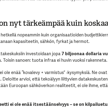
 on nyt tärkeämpää kuin koska
 hetkellä nopeammin kuin organisaatioiden budjettikierr
ukanaan kapasiteetin, sähkön, fyrkat ja hermot.
takeskuksiin investoidaan jopa
7 biljoonaa dollaria 
a. Toisin sanoen: tuota infraa ei huvin vuoksi rakenneta.
s ei ole enää “kovalevy + varmistus” ‑kysymyksiä. Ne ova
. Deloitte arvioi, että tekoälyyn liittyvien datakeskuste
tään Euroopan sähköverkon realiteetit, ei ole ihme, et
etti ei ole enää itsestäänselvyys – se on kilpailuetu