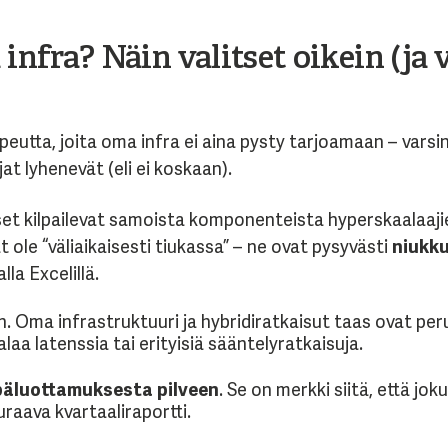
infra? Näin valitset oikein (ja 
peutta, joita oma infra ei aina pysty tarjoamaan – varsin
t lyhenevät (eli ei koskaan).
set kilpailevat samoista komponenteista hyperskaalaaji
 ole “väliaikaisesti tiukassa” – ne ovat pysyvästi
niukk
la Excelillä.
. Oma infrastruktuuri ja hybridiratkaisut taas ovat perus
laa latenssia tai erityisiä sääntelyratkaisuja.
epäluottamuksesta pilveen
. Se on merkki siitä, että jok
raava kvartaaliraportti.