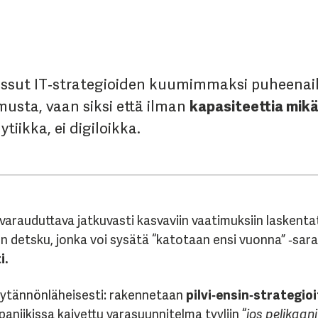
ssut IT‑strategioiden kuumimmaksi puheenaihee
usta, vaan siksi että ilman
kapasiteettia mikä
ytiikka, ei digiloikka.
varauduttava jatkuvasti kasvaviin vaatimuksiin laskenta
en detsku, jonka voi sysätä “katotaan ensi vuonna” ‑sa
i.
äytännönläheisesti: rakennetaan
pilvi‑ensin‑strategio
i paniikissa kaivettu varasuunnitelma tyyliin “
jos pelikaan