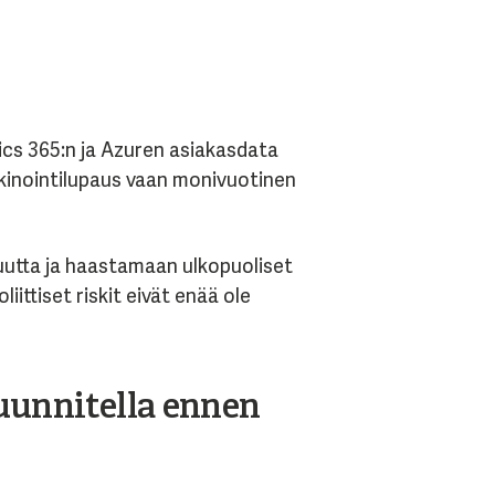
cs 365:n ja Azuren asiakasdata
kkinointilupaus vaan monivuotinen
vuutta ja haastamaan ulkopuoliset
ttiset riskit eivät enää ole
uunnitella ennen