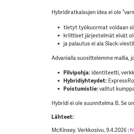
Hybridiratkaisujen idea ei ole “v
tietyt työkuormat voidaan s
kriittiset järjestelmät eivät 
ja palautus ei ala Slack‑viest
Advanialla suosittelemme mallia, jo
Pilvipohja:
identiteetti, verkk
Hybridiyhteydet:
ExpressRout
Poistumistie:
valitut kumppan
Hybridi ei ole suunnitelma B. Se o
Lähteet:
McKinsey. Verkkosivu. 9.4.2026 :
h