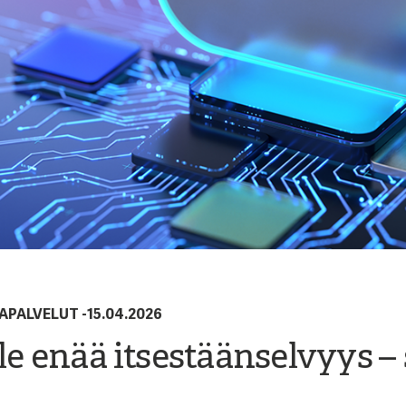
RAPALVELUT
-
15.04.2026
ole enää itsestäänselvyys –