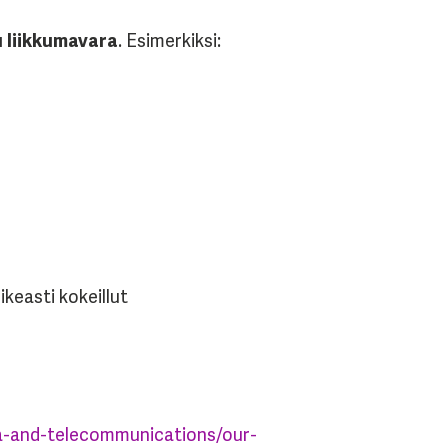
u liikkumavara
. Esimerkiksi:
keasti kokeillut
a-and-telecommunications/our-