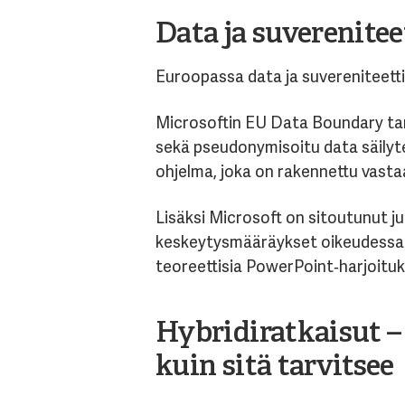
Data ja suverenitee
Euroopassa data ja suvereniteetti 
Microsoftin EU Data Boundary tar
sekä pseudonymisoitu data säilyte
ohjelma, joka on rakennettu vasta
Lisäksi Microsoft on sitoutunut j
keskeytysmääräykset oikeudessa. T
teoreettisia PowerPoint‑harjoituk
Hybridiratkaisut
–
kuin sitä tarvitsee