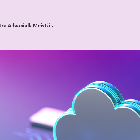
Ura Advanialla
Meistä