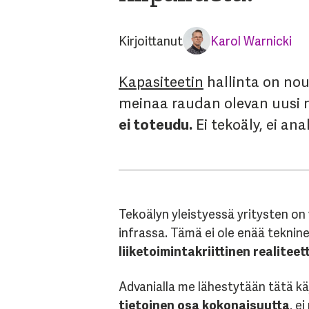
Kirjoittanut
Karol Warnicki
Kapasiteetin
hallinta on nou
meinaa raudan olevan uusi m
ei toteudu.
Ei tekoäly, ei anal
Tekoälyn yleistyessä yritysten on 
infrassa. Tämä ei ole enää teknin
liiketoimintakriittinen realiteett
Advanialla me lähestytään tätä k
tietoinen osa kokonaisuutta
, e