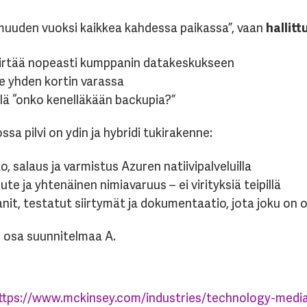
armuuden vuoksi kaikkea kahdessa paikassa”, vaan
hallitt
iirtää nopeasti kumppanin datakeskukseen
ole yhden kortin varassa
illä “onko kenelläkään backupia?”
ssa pilvi on ydin ja hybridi tukirakenne:
o, salaus ja varmistus Azuren natiivipalveluilla
e ja yhtenäinen nimiavaruus – ei virityksiä teipillä
it, testatut siirtymät ja dokumentaatio, jota joku on oi
n osa suunnitelmaa A.
ttps://www.mckinsey.com/industries/technology-medi