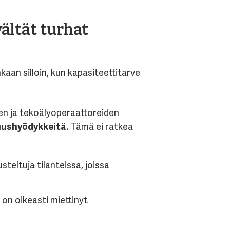
vältät turhat
kaan silloin, kun kapasiteettitarve
en ja tekoälyoperaattoreiden
uushyödykkeitä
. Tämä ei ratkea
teltuja tilanteissa, joissa
u on oikeasti miettinyt