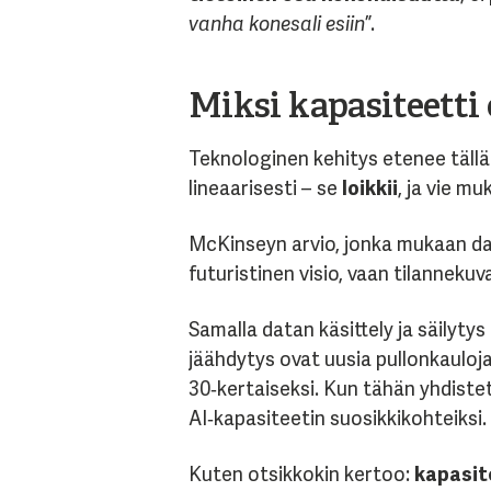
vanha konesali esiin
”.
Miksi kapasiteetti
Teknologinen kehitys etenee tällä
lineaarisesti – se
loikkii
, ja vie m
McKinseyn arvio, jonka mukaan da
futuristinen visio, vaan tilannekuv
Samalla datan käsittely ja säilyty
jäähdytys ovat uusia pullonkauloja
30‑kertaiseksi. Kun tähän yhdiste
AI‑kapasiteetin suosikkikohteiksi.
Kuten otsikkokin kertoo:
kapasite