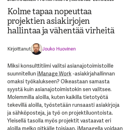
Kolme tapaa nopeuttaa
projektien asiakirjojen
hallintaa ja vähentää virheitä
Kirjoittanut
Jouko Huovinen
Miksi konsulttitiimi valitsi asianajotoimistoille
suunnitellun
iManage Work
-asiakirjahallinnan
omaksi työkalukseen? Oikeastaan samasta
syystä kuin asianajotoimistokin sen valitsee.
Molemmilla aloilla, kuten kaikilla tietotyötä
tekevillä aloilla, työstetään runsaasti asiakirjoja
ja sähköposteja, ja työ on projektiluontoista.
Yleisellä tasolla myös projektit vastaavat eri
aloilla melko pitkälle toisiaan. iManagella voidaan