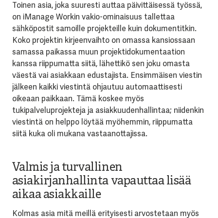
Toinen asia, joka suuresti auttaa päivittäisessä työssä,
on iManage Workin vakio-ominaisuus tallettaa
sähköpostit samoille projekteille kuin dokumentitkin.
Koko projektin kirjeenvaihto on omassa kansiossaan
samassa paikassa muun projektidokumentaation
kanssa riippumatta siitä, lähettikö sen joku omasta
väestä vai asiakkaan edustajista. Ensimmäisen viestin
jälkeen kaikki viestintä ohjautuu automaattisesti
oikeaan paikkaan. Tämä koskee myös
tukipalveluprojekteja ja asiakkuudenhallintaa; niidenkin
viestintä on helppo löytää myöhemmin, riippumatta
siitä kuka oli mukana vastaanottajissa.
Valmis ja turvallinen
asiakirjanhallinta vapauttaa lisää
aikaa asiakkaille
Kolmas asia mitä meillä erityisesti arvostetaan myös