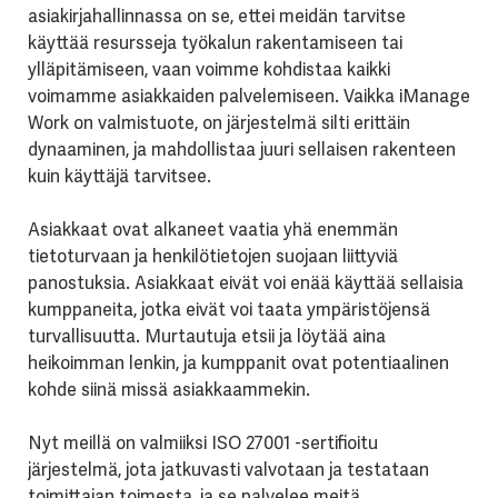
asiakirjahallinnassa on se, ettei meidän tarvitse
käyttää resursseja työkalun rakentamiseen tai
ylläpitämiseen, vaan voimme kohdistaa kaikki
voimamme asiakkaiden palvelemiseen. Vaikka iManage
Work on valmistuote, on järjestelmä silti erittäin
dynaaminen, ja mahdollistaa juuri sellaisen rakenteen
kuin käyttäjä tarvitsee.
Asiakkaat ovat alkaneet vaatia yhä enemmän
tietoturvaan ja henkilötietojen suojaan liittyviä
panostuksia. Asiakkaat eivät voi enää käyttää sellaisia
kumppaneita, jotka eivät voi taata ympäristöjensä
turvallisuutta. Murtautuja etsii ja löytää aina
heikoimman lenkin, ja kumppanit ovat potentiaalinen
kohde siinä missä asiakkaammekin.
Nyt meillä on valmiiksi ISO 27001 -sertifioitu
järjestelmä, jota jatkuvasti valvotaan ja testataan
toimittajan toimesta, ja se palvelee meitä