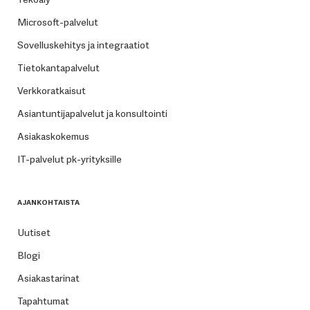
Microsoft-palvelut
Sovelluskehitys ja integraatiot
Tietokantapalvelut
Verkkoratkaisut
Asiantuntijapalvelut ja konsultointi
Asiakaskokemus
IT-palvelut pk-yrityksille
AJANKOHTAISTA
Uutiset
Blogi
Asiakastarinat
Tapahtumat