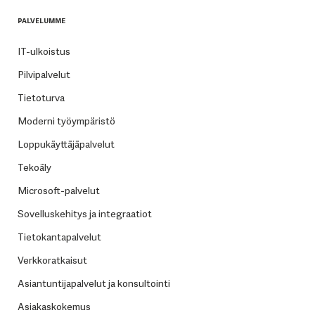
PALVELUMME
IT-ulkoistus
Pilvipalvelut
Tietoturva
Moderni työympäristö
Loppukäyttäjäpalvelut
Tekoäly
Microsoft-palvelut
Sovelluskehitys ja integraatiot
Tietokantapalvelut
Verkkoratkaisut
Asiantuntijapalvelut ja konsultointi
Asiakaskokemus