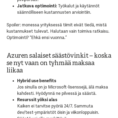
Jatkuva optimointi:
Työkalut ja käytännöt
säännölliseen kustannusten arviointiin.
Spoile
r: monessa yrityksessä tiimit eivät tiedä, mistä
kustannukset tulevat. Halutaan vain toimiva ratkaisu.
Optimointi? “Ehkä ensi vuonna.”
Azuren salaiset säästövinkit – koska
se nyt vaan on tyhmää maksaa
liikaa
Hybrid use benefits
Jos sinulla on jo Microsoft-lisenssejä, älä maksa
kahdesti. Hyödynnä ne pilvessä ja säästä.
Resurssit yöksi alas
Kaiken ei tarvitse pyöriä 24/7. Sammuta
dev/test-ympäristöt öisin ja viikonloppuisin.