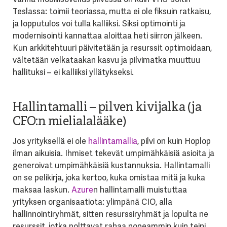
Teslassa: toimii teoriassa, mutta ei ole fiksuin ratkaisu,
ja lopputulos voi tulla kalliiksi. Siksi optimointi ja
modernisointi kannattaa aloittaa heti siirron jälkeen.
Kun arkkitehtuuri päivitetään ja resurssit optimoidaan,
vältetään velkataakan kasvu ja pilvimatka muuttuu
hallituksi – ei kalliiksi yllätykseksi.
Hallintamalli – pilven kivijalka (ja
CFO:n mielialalääke)
Jos yrityksellä ei ole
hallintamallia
, pilvi on kuin Hoplop
ilman aikuisia. Ihmiset tekevät umpimähkäisiä asioita ja
generoivat umpimähkäisiä kustannuksia. Hallintamalli
on se pelikirja, joka kertoo, kuka omistaa mitä ja kuka
maksaa laskun.
Azure
n hallintamalli muistuttaa
yrityksen organisaatiota: ylimpänä CIO, alla
hallinnointiryhmät, sitten resurssiryhmät ja lopulta ne
resurssit, jotka polttavat rahaa nopeammin kuin teini