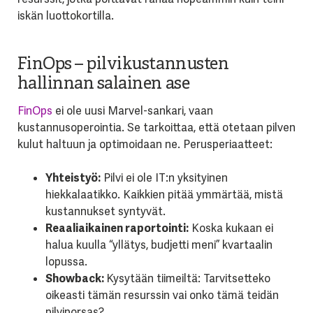
iskän luottokortilla.
FinOps – pilvikustannusten
hallinnan salainen ase
FinOps
ei ole uusi Marvel-sankari, vaan
kustannusoperointia. Se tarkoittaa, että otetaan pilven
kulut haltuun ja optimoidaan ne. Perusperiaatteet:
Yhteistyö:
Pilvi ei ole IT:n yksityinen
hiekkalaatikko. Kaikkien pitää ymmärtää, mistä
kustannukset syntyvät.
Reaaliaikainen raportointi:
Koska kukaan ei
halua kuulla “yllätys, budjetti meni” kvartaalin
lopussa.
Showback:
Kysytään tiimeiltä: Tarvitsetteko
oikeasti tämän resurssin vai onko tämä teidän
pilviporsas?