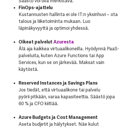
Säästö voi olla merkittävä.
FinOps-ajattelu
Kustannusten hallinta ei ole IT:n yksinhuvi – ota
talous ja liiketoiminta mukaan. Luo
läpinäkyvyyttä ja optimoi yhdessä.
Oikeat palvelut
Azuresta
Älä aja kaikkea virtuaa
likoneilla. Hyödynnä PaaS-
palveluita, kuten Azure Functions tai App
Services, kun se on järkevää. Maksat vain
käytöstä.
Reserved Instances ja Savings Plans
Jos tiedät, että virtuaalikone tai palvelu
pyörii pitkään, varaa kapasiteettia. Säästö jopa
60 % ja CFO kiittää.
Azure Budgets ja Cost Management
Aseta budjetit ja hälytykset. Näe kulut