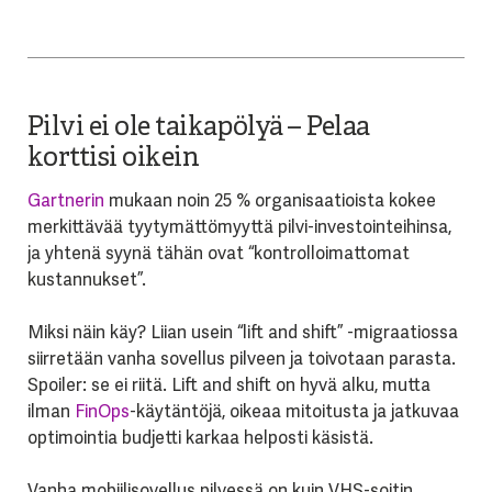
Pilvi ei ole taikapölyä – Pelaa
korttisi oikein
Gartnerin
mukaan noin 25 % organisaatioista kokee
merkittävää tyytymättömyyttä pilvi-investointeihinsa,
ja yhtenä syynä tähän ovat “kontrolloimattomat
kustannukset”.
Miksi näin käy? Liian usein “lift and shift” -migraatiossa
siirretään vanha sovellus pilveen ja toivotaan parasta.
Spoiler: se ei riitä. Lift and shift on hyvä alku, mutta
ilman
FinOps
-käytäntöjä, oikeaa mitoitusta ja jatkuvaa
optimointia budjetti karkaa helposti käsistä.
Vanha mobiilisovellus pilvessä on kuin VHS-soitin