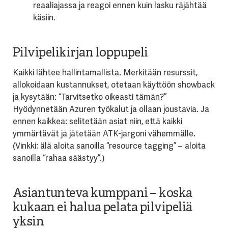
reaaliajassa ja reagoi ennen kuin lasku räjähtää
käsiin.
Pilvipelikirjan loppupeli
Kaikki lähtee hallintamallista. Merkitään resurssit,
allokoidaan kustannukset, otetaan käyttöön showback
ja kysytään: “Tarvitsetko oikeasti tämän?”
Hyödynnetään Azuren työkalut ja ollaan joustavia. Ja
ennen kaikkea: selitetään asiat niin, että kaikki
ymmärtävät ja jätetään ATK-jargoni vähemmälle.
(Vinkki: älä aloita sanoilla “resource tagging” – aloita
sanoilla “rahaa säästyy”.)
Asiantunteva kumppani – koska
kukaan ei halua pelata pilvipeliä
yksin