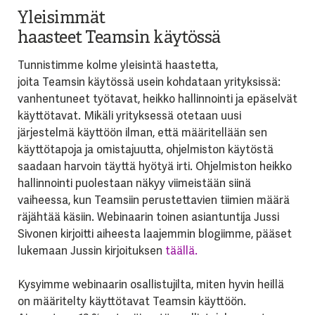
Yleisimmät
haasteet Teamsin käytössä
Tunnistimme kolme yleisintä haastetta,
joita
Teamsin
käytössä usein kohdataan yrityksissä:
vanhentuneet työtavat, heikko hallinnointi ja epäselvät
käyttötavat. Mikäli yrityksessä otetaan uusi
järjestelmä käyttöön ilman, että määritellään sen
käyttötapoja ja omistajuutta, ohjelmiston käytöstä
saadaan harvoin täyttä hyötyä irti. Ohjelmiston heikko
hallinnointi puolestaan näkyy viimeistään siinä
vaiheessa, kun
Teamsiin
perustettavien tiimien määrä
räjähtää käsiin. Webinaarin toinen asiantuntija Jussi
Sivonen kirjoitti aiheesta laajemmin
blogiimme
, pääset
lukemaan Jussin
kirjoituksen
täällä.
Kysyimme webinaarin osallistujilta, miten hyvin heillä
on määritelty käyttötavat
Teamsin
käyttöön.