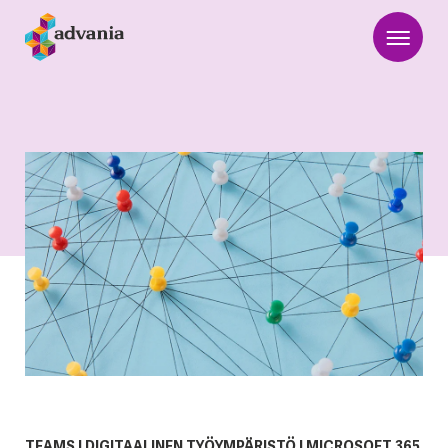
TEAMS
|
DIGITAALINEN TYÖYMPÄRISTÖ
|
MICROSOFT 365