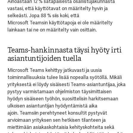
Ainoastaan 12 % satapäisestä osallistujakunnasta
vastasi
, että käyttötavat on määritelty hyvin ja
selkeästi. Jopa 88 % siis koki, että
Microsoft
Teamsin
käyttötapoja ei ole määritelty
lainkaan tai ne on määritel
ty vain osittain.
Teams-hankinnasta täysi hyöty irti
asiantuntijoiden tuella
Microsoft
Teams
kehittyy jatkuvasti ja uusia
toiminnallisuuksia tulee lisää nopealla syötöllä. Mikäli
yrityksestä ei löydy sisäisesti
Teams
-asiantuntijaa, joka
pystyy varmistamaan ohjelmiston täysimittaisen
hyödyn sisäiseen työhön, suosittelisin harkitsemaan
ulkoisen asiantuntijan hyödyntämistä aika
ajoin.
Teamsiin
perehtyneet konsultit pystyvät
arvioimaan yrityksen sen hetkisen tilanteen ja
miettimään asiakaskohtaisia kehityskohteita sekä