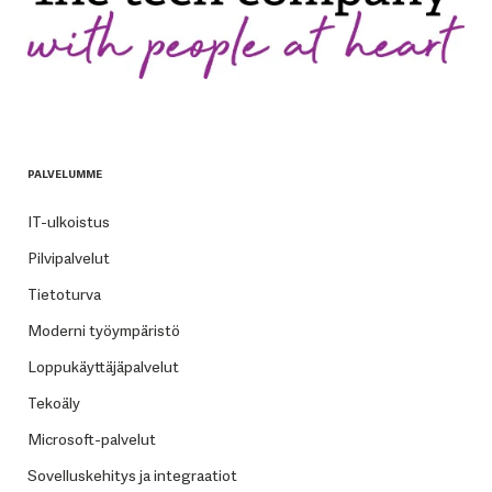
PALVELUMME
IT-ulkoistus
Pilvipalvelut
Tietoturva
Moderni työympäristö
Loppukäyttäjäpalvelut
Tekoäly
Microsoft-palvelut
Sovelluskehitys ja integraatiot