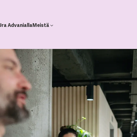
Ura Advanialla
Meistä