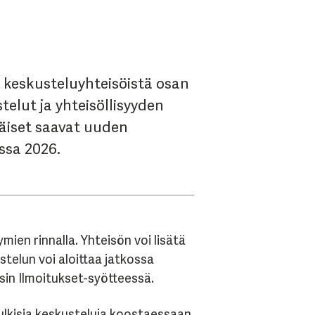
 keskusteluyhteisöistä osan
elut ja yhteisöllisyyden
äiset saavat uuden
ssa 2026.
ien rinnalla. Yhteisön voi lisätä
stelun voi aloittaa jatkossa
sin Ilmoitukset-syötteessä.
julkisia keskusteluja koostaessaan