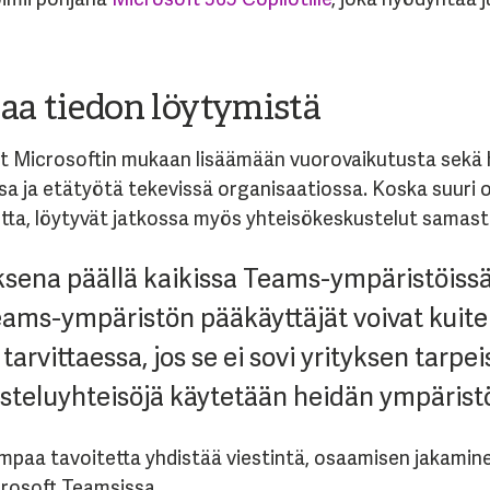
taa tiedon löytymistä
t Microsoftin mukaan lisäämään vuorovaikutusta sekä 
sa ja etätyötä tekevissä organisaatiossa. Koska suuri o
tta, löytyvät jatkossa myös yhteisökeskustelut samast
sena päällä kaikissa Teams-ympäristöissä, 
Teams-ympäristön pääkäyttäjät voivat kuit
arvittaessa, jos se ei sovi yrityksen tarpei
kusteluyhteisöjä käytetään heidän ympärist
mpaa tavoitetta yhdistää viestintä, osaamisen jakaminen
rosoft Teamsissa.