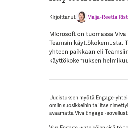
Kirjoittanut
Maija-Reetta Rist
Microsoft on tuomassa Viva 
Teamsin käyttökokemusta. Tä
yhteen paikkaan eli Teamsii
käyttökokemuksen helmikuus
Uudistuksen myötä Engage-yhtei
omiin suosikkeihin tai itse nimett
avaamatta Viva Engage -sovellusta
Viva Engage -yhteisöjen sisältö t