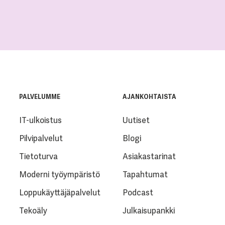
PALVELUMME
AJANKOHTAISTA
IT-ulkoistus
Uutiset
Pilvipalvelut
Blogi
Tietoturva
Asiakastarinat
Moderni työympäristö
Tapahtumat
Loppukäyttäjäpalvelut
Podcast
Tekoäly
Julkaisupankki