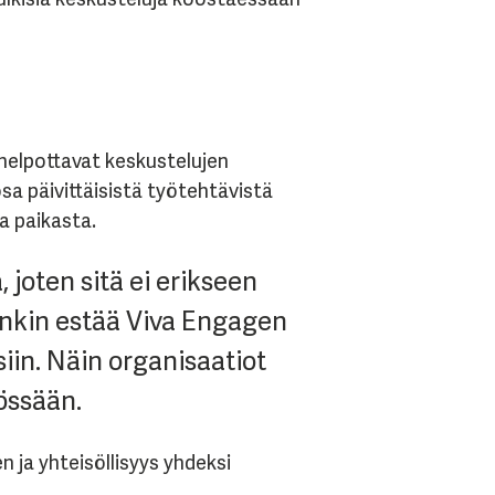
helpottavat keskustelujen
sa päivittäisistä työtehtävistä
a paikasta.
joten sitä ei erikseen
enkin estää Viva Engagen
siin. Näin organisaatiot
össään.
 ja yhteisöllisyys yhdeksi