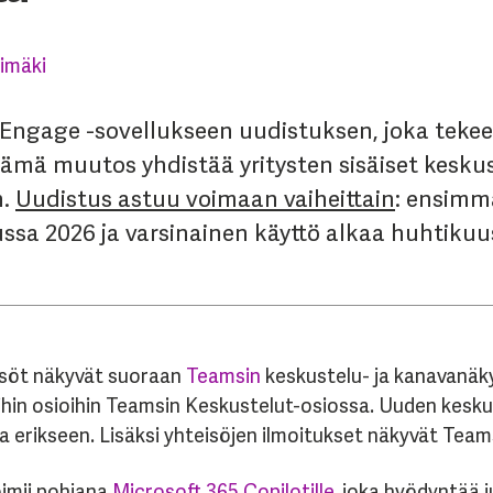
imäki
Engage -sovellukseen uudistuksen, joka tekee
mä muutos yhdistää yritysten sisäiset keskust
n.
Uudistus astuu voimaan vaiheittain
: ensimm
sa 2026 ja varsinainen käyttö alkaa huhtikuu
söt näkyvät suoraan
Teamsin
keskustelu- ja kanavanäkym
yihin osioihin Teamsin Keskustelut-osiossa. Uuden kesku
 erikseen. Lisäksi yhteisöjen ilmoitukset näkyvät Team
oimii pohjana
Microsoft 365 Copilotille
, joka hyödyntää 