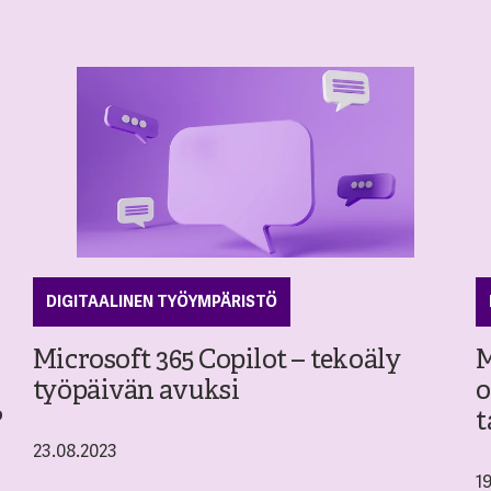
DIGITAALINEN TYÖYMPÄRISTÖ
Microsoft 365 Copilot – tekoäly
M
työpäivän avuksi
o
?
t
23.08.2023
1