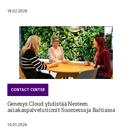
13.01.2026
18.02.2026
PILVIPALVELUT
LEHDISTÖTIEDOTE
CONTACT CENTER
Yläpilvestä konkretiaan -tapahtumassa pilvi
tuotiin arjen päätöksiksi
Advania Finland voitti GÉANT OCRE -
Genesys Cloud yhdistää Nesteen
puitesopimuksen Oracle -pilvipalveluiden
asiakaspalvelutiimit Suomessa ja Baltiassa
(OCI) toimittamisesta korkeakouluille
08.04.2026
14.01.2026
03.04.2025