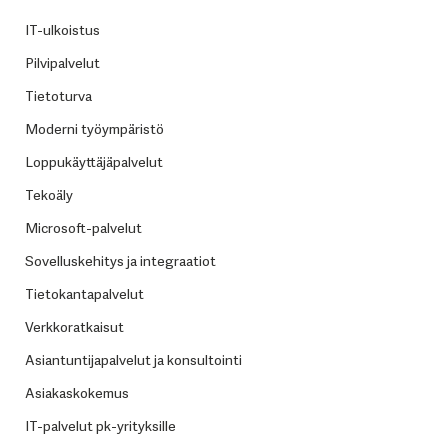
IT-ulkoistus
Pilvipalvelut
Tietoturva
Moderni työympäristö
Loppukäyttäjäpalvelut
Tekoäly
Microsoft-palvelut
Sovelluskehitys ja integraatiot
Tietokantapalvelut
Verkkoratkaisut
Asiantuntijapalvelut ja konsultointi
Asiakaskokemus
IT-palvelut pk-yrityksille