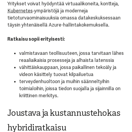
Yritykset voivat hyödyntää virtuaalikoneita, kontteja,
Kubernetes
‑ympäristöjä ja moderneja
tietoturvaominaisuuksia omassa datakeskuksessaan
täysin yhtenäisellä Azure-hallintakokemuksella.
Ratkaisu sopii erityisesti:
valmistavaan teollisuuteen, jossa tarvitaan lähes
reaaliaikaisia prosesseja ja alhaista latenssia
vähittäiskauppaan, jossa paikallinen tekoäly ja
videon käsittely tuovat kilpailuetua
terveydenhuoltoon ja muihin säänneltyihin
toimialoihin, joissa tiedon suojalla ja sijainnilla on
kriittinen merkitys.
Joustava ja kustannustehokas
hybridiratkaisu