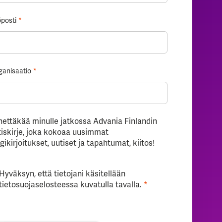
posti
*
ganisaatio
*
hettäkää minulle jatkossa Advania Finlandin
tiskirje, joka kokoaa uusimmat
gikirjoitukset, uutiset ja tapahtumat, kiitos!
Hyväksyn, että tietojani käsitellään
tietosuojaselosteessa
kuvatulla tavalla.
*