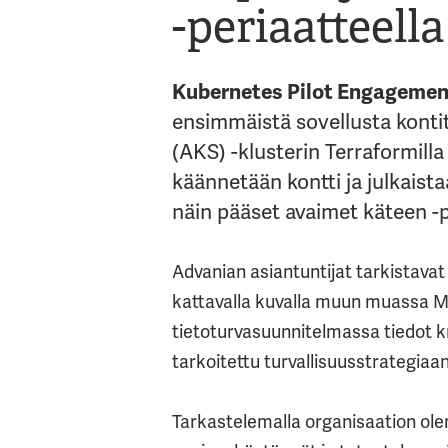
-periaatteella
Kubernetes Pilot Engagemen
ensimmäistä sovellusta kont
(AKS) -klusterin Terraformill
käännetään kontti ja julkais
näin pääset avaimet käteen -p
Advanian asiantuntijat tarkistavat
kattavalla kuvalla muun muassa Mi
tietoturvasuunnitelmassa tiedot kr
tarkoitettu turvallisuusstrategiaan o
Tarkastelemalla organisaation ole