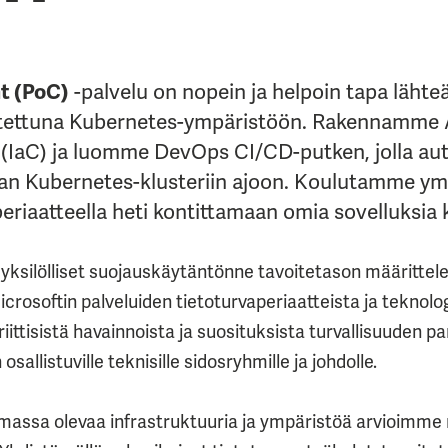
t (PoC)
-palvelu on nopein ja helpoin tapa läht
itettuna Kubernetes-ympäristöön. Rakennamme 
a (IaC) ja luomme DevOps CI/CD-putken, jolla au
taan Kubernetes-klusteriin ajoon. Koulutamme ym
eriaatteella heti kontittamaan omia sovelluksia
 yksilölliset suojauskäytäntönne tavoitetason määrittel
crosoftin palveluiden tietoturvaperiaatteista ja teknol
iittisistä havainnoista ja suosituksista turvallisuuden 
sallistuville teknisille sidosryhmille ja johdolle.
massa olevaa infrastruktuuria ja ympäristöä arvioimme n