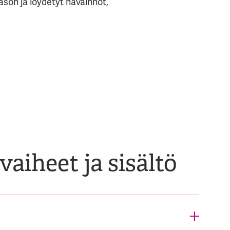
ason ja löydetyt havainnot,
aiheet ja sisältö