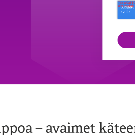
lppoa – avaimet käte