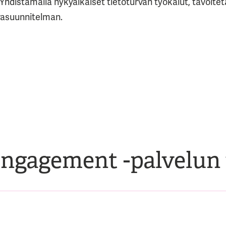
hdistämällä nykyaikaiset tietoturvan työkalut, tavoitet
vasuunnitelman.
ngagement -palvelun v