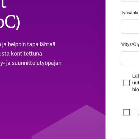
t
Työsähkö
oC)
ja helpoin tapa lähteä
Yritys/Or
sta kontitettuna
y- ja suunnittelutyöpajan
Lä
uu
blo