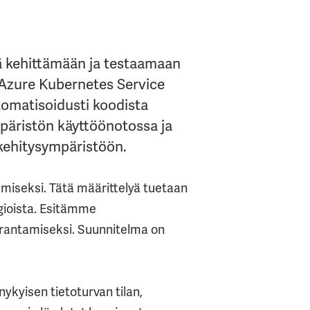
eä kehittämään ja testaamaan
Azure Kubernetes Service
tomatisoidusti koodista
päristön käyttöönotossa ja
 kehitysympäristöön.
emiseksi. Tätä määrittelyä tuetaan
ogioista. Esitämme
parantamiseksi. Suunnitelma on
ykyisen tietoturvan tilan,