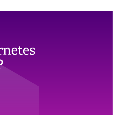
rnetes
?