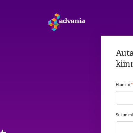
Auta
kiin
Etunimi
*
Sukunimi