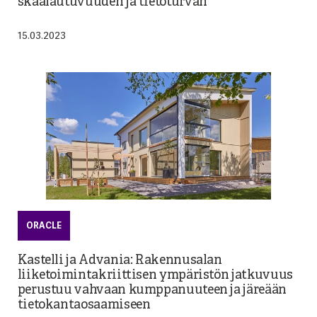
skaalautuvuuden ja tietoturvan
15.03.2023
ORACLE
Kastelli ja Advania: Rakennusalan
liiketoimintakriittisen ympäristön jatkuvuus
perustuu vahvaan kumppanuuteen ja järeään
tietokantaosaamiseen