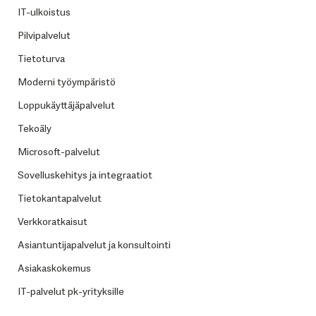
IT-ulkoistus
Pilvipalvelut
Tietoturva
Moderni työympäristö
Loppukäyttäjäpalvelut
Tekoäly
Microsoft-palvelut
Sovelluskehitys ja integraatiot
Tietokantapalvelut
Verkkoratkaisut
Asiantuntijapalvelut ja konsultointi
Asiakaskokemus
IT-palvelut pk-yrityksille