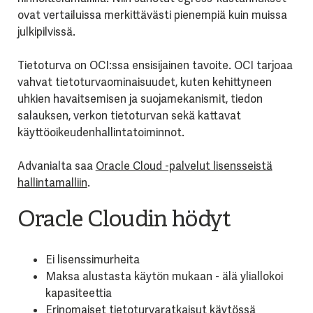
ovat vertailuissa merkittävästi pienempiä kuin muissa
julkipilvissä.
Tietoturva on OCI:ssa ensisijainen tavoite. OCI tarjoaa
vahvat tietoturvaominaisuudet, kuten kehittyneen
uhkien havaitsemisen ja suojamekanismit, tiedon
salauksen, verkon tietoturvan sekä kattavat
käyttöoikeudenhallintatoiminnot.
Advanialta saa
Oracle Cloud -palvelut lisensseistä
hallintamalliin
.
Oracle Cloudin hödyt
Ei lisenssimurheita
Maksa alustasta käytön mukaan - älä yliallokoi
kapasiteettia
Erinomaiset tietoturvaratkaisut käytössä