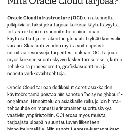
Mitä Oracle Cloud tarjoaa?
Oracle Cloud Infrastructure (OCI)
on rakennettu
julkipilvialustaksi, joka tarjoaa korkeaa käytettävyyttä.
Infrastruktuuri on suunniteltu minimoimaan
käyttökatkot ja se rakentuu globaalisti yli 40 konesalin
varaan. Skaalautuvuuden myötä voit nopeasti
mitoittaa resursseja tarpeittesi mukaan. OCI tarjoaa
myös korkean suorituskyvyn laskentaresursseja, kuten
tehokkaita prosessoreita, grafiikkasuorittimia ja
nopeita verkkovaihtoehtoja.
Oracle Cloud tarjoaa dedikoidut coret asiakkaiden
käyttöön; tämä poistaa niin sanotun ”noisy neighbour” -
ongelman. Hinnoittelu on asiakkaille reilu, jolloin hinta–
tehosuhde on monesti erinomainen suorituskykyä
vaativiin ympäristöihin. OCI eroaa myös muista
tarjoajista ulospäin suuntautuvan liikenteen
hinnoittelumallilla. Niin sanotut egress-kustannukset