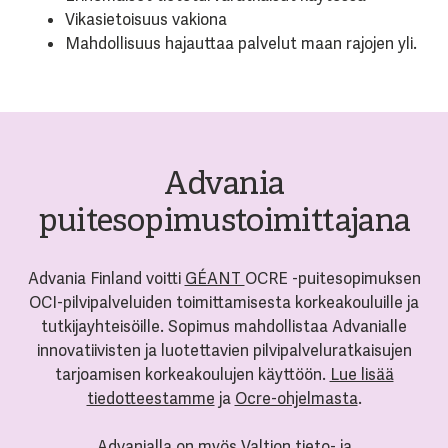
Vikasietoisuus vakiona
Mahdollisuus hajauttaa palvelut maan rajojen yli.
Advania
puitesopimustoimittajana
Advania Finland voitti
GÉANT
OCRE -puitesopimuksen
OCI-pilvipalveluiden toimittamisesta korkeakouluille ja
tutkijayhteisöille. Sopimus mahdollistaa Advanialle
innovatiivisten ja luotettavien pilvipalveluratkaisujen
tarjoamisen korkeakoulujen käyttöön.
Lue lisää
tiedotteestamme
ja
Ocre-ohjelmasta
.
Advanialla on myös Valtion tieto- ja