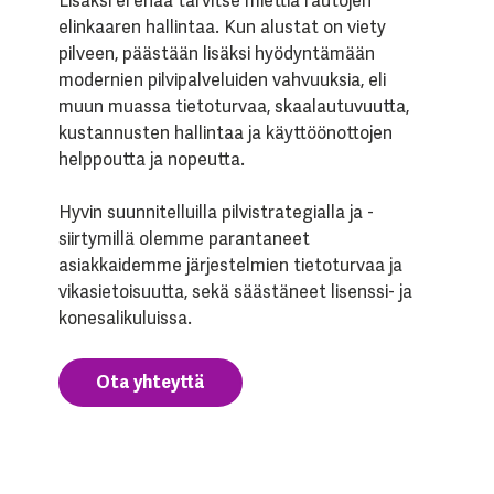
Lisäksi ei enää tarvitse miettiä rautojen
elinkaaren hallintaa. Kun alustat on viety
pilveen, päästään lisäksi hyödyntämään
modernien pilvipalveluiden vahvuuksia, eli
muun muassa tietoturvaa, skaalautuvuutta,
kustannusten hallintaa ja käyttöönottojen
helppoutta ja nopeutta.
Hyvin suunnitelluilla pilvistrategialla ja -
siirtymillä olemme parantaneet
asiakkaidemme järjestelmien tietoturvaa ja
vikasietoisuutta, sekä säästäneet lisenssi- ja
konesalikuluissa.
Ota yhteyttä