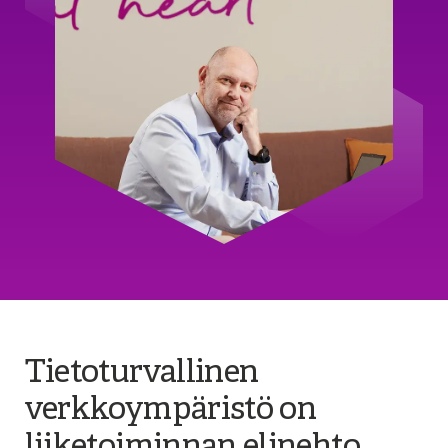
Tietoturvallinen
verkkoympäristö on
liiketoiminnan elinehto