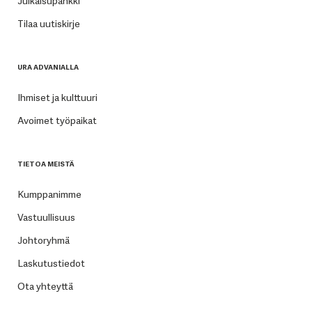
Julkaisupankki
Tilaa uutiskirje
URA ADVANIALLA
Ihmiset ja kulttuuri
Avoimet työpaikat
TIETOA MEISTÄ
Kumppanimme
Vastuullisuus
Johtoryhmä
Laskutustiedot
Ota yhteyttä