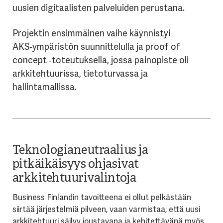
uusien digitaalisten palveluiden perustana.
Projektin ensimmäinen vaihe käynnistyi
AKS‑ympäristön suunnittelulla ja proof of
concept ‑toteutuksella, jossa painopiste oli
arkkitehtuurissa, tietoturvassa ja
hallintamallissa.
Teknologianeutraalius ja
pitkäikäisyys ohjasivat
arkkitehtuurivalintoja
Business Finlandin tavoitteena ei ollut pelkästään
siirtää järjestelmiä pilveen, vaan varmistaa, että uusi
arkkitehtuuri säilyy joustavana ja kehitettävänä myös