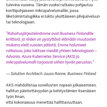
tulevina vuosina. Tämän vuoksi ratkaisu pohjautuu
konttipohjaiseen mikropalvelumalliin, jossa
liiketoimintalogiikka ei lukitu yksittäiseen pilvipalveluun
tai teknologiaan.
“Rahoitusjärjestelmämme ovat Business Finlandille
kriittisiä, ja niiden on pystyttävä elämään muutosten
mukana vielä vuosien päästä. Emme halunneet
ratkaisua, joka lukitsee meidät yhteen teknologiaan –
Advania, Azure Kubernetes Service (AKS) ja
mikropalvelumalli tarjoavat siihen hyvän perustan.”
— Solution Architech Juuso Ranne, Business Finland
AKS mahdollistaa sovellusten nopean julkaisemisen,
hallitun päivitettävyyden ja kehitystiimien itsenäisen
työn ilman,
että kokonaisuus menettää hallittavuuttaan.