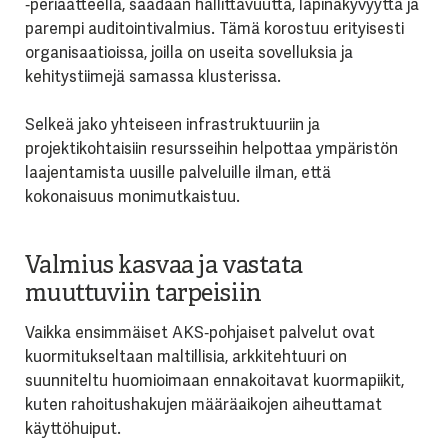
‑periaatteella, saadaan hallittavuutta, läpinäkyvyyttä ja
parempi auditointivalmius. Tämä korostuu erityisesti
organisaatioissa, joilla on useita sovelluksia ja
kehitystiimejä samassa klusterissa.
Selkeä jako yhteiseen infrastruktuuriin ja
projektikohtaisiin resursseihin helpottaa ympäristön
laajentamista uusille palveluille ilman, että
kokonaisuus monimutkaistuu.
Valmius kasvaa ja vastata
muuttuviin tarpeisiin
Vaikka ensimmäiset AKS‑pohjaiset palvelut ovat
kuormitukseltaan maltillisia, arkkitehtuuri on
suunniteltu huomioimaan ennakoitavat kuormapiikit,
kuten rahoitushakujen määräaikojen aiheuttamat
käyttöhuiput.