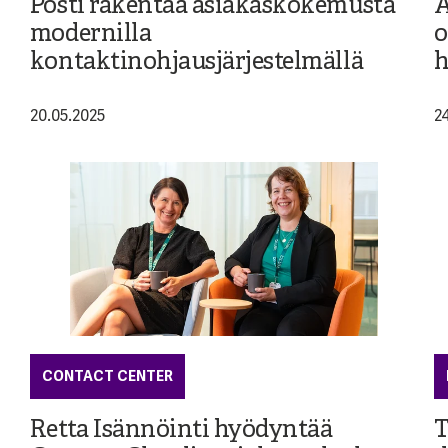
Posti rakentaa asiakaskokemusta
A
modernilla
o
kontaktinohjausjärjestelmällä
h
20.05.2025
2
CONTACT CENTER
Retta Isännöinti hyödyntää
T