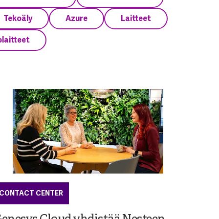
Tekoäly
Azure
Laitteet
laitteet
CONTACT CENTER