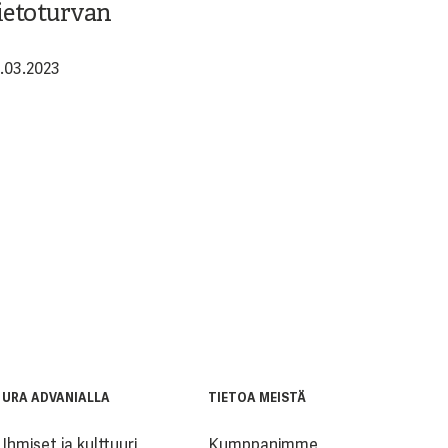
ietoturvan
5.03.2023
URA ADVANIALLA
TIETOA MEISTÄ
Ihmiset ja kulttuuri
Kumppanimme