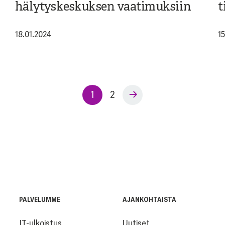
hälytyskeskuksen vaatimuksiin
t
18.01.2024
1
1
2
PALVELUMME
AJANKOHTAISTA
IT-ulkoistus
Uutiset