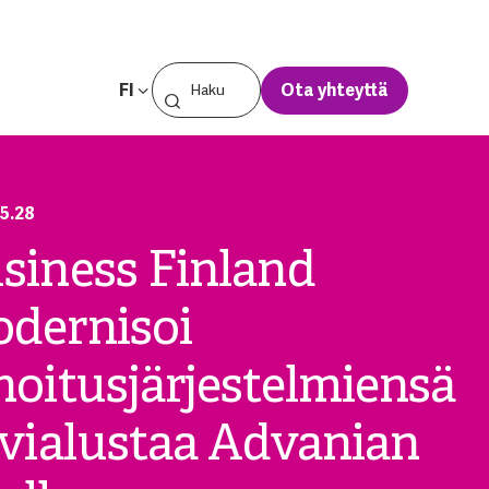
FI
Ota yhteyttä
5.28
siness Finland
dernisoi
hoitusjärjestelmiensä
lvialustaa Advanian