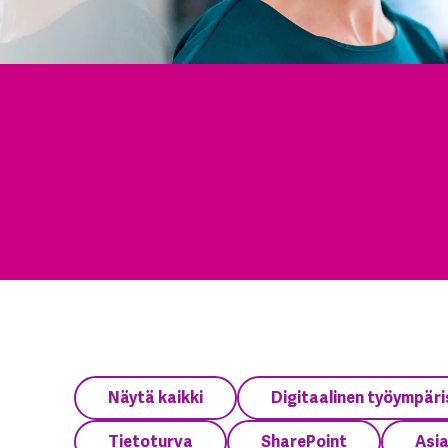
Näytä kaikki
Digitaalinen työympäri
Tietoturva
SharePoint
Asi