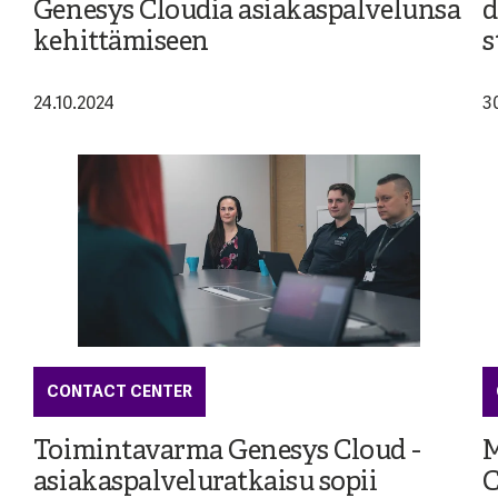
Genesys Cloudia asiakaspalvelunsa
d
kehittämiseen
s
24.10.2024
3
CONTACT CENTER
Toimintavarma Genesys Cloud -
M
asiakaspalveluratkaisu sopii
C