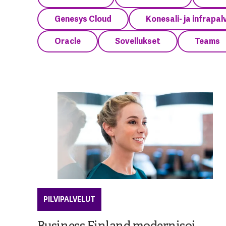
Genesys Cloud
Konesali- ja infrapal
Oracle
Sovellukset
Teams
PILVIPALVELUT