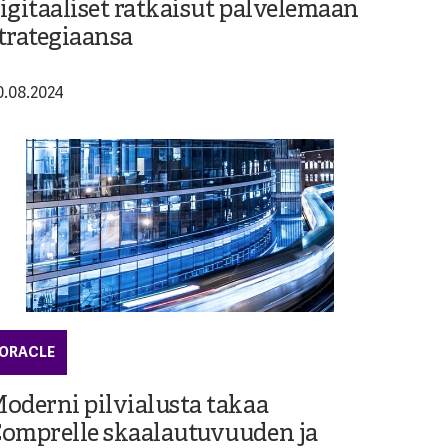
igitaaliset ratkaisut palvelemaan
trategiaansa
0.08.2024
ORACLE
oderni pilvialusta takaa
omprelle skaalautuvuuden ja