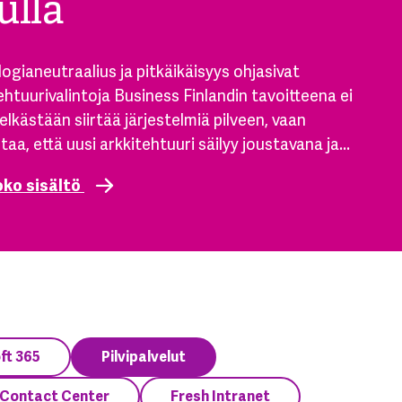
ulla
ogianeutraalius ja pitkäikäisyys ohjasivat
ehtuurivalintoja Business Finlandin tavoitteena ei
pelkästään siirtää järjestelmiä pilveen, vaan
taa, että uusi arkkitehtuuri säilyy joustavana ja...
oko sisältö
ft 365
Pilvipalvelut
Contact Center
Fresh Intranet