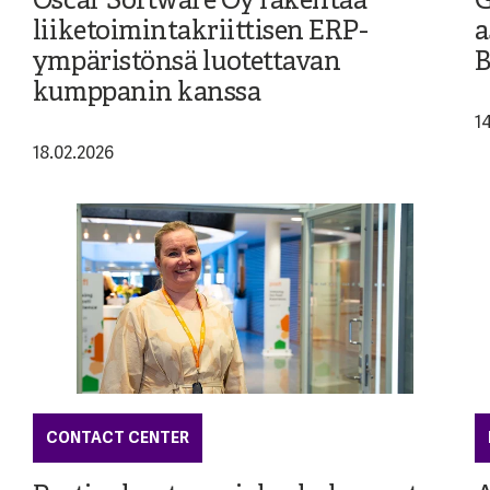
Oscar Software Oy rakentaa
G
liiketoimintakriittisen ERP-
a
ympäristönsä luotettavan
B
kumppanin kanssa
1
18.02.2026
CONTACT CENTER