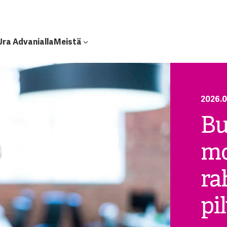
Ura Advanialla
Meistä
2026.0
Bu
mo
ra
pi