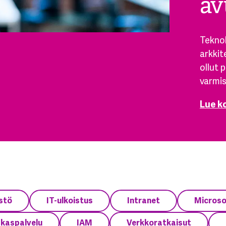
av
Teknol
arkkit
ollut 
varmis
Lue k
stö
IT-ulkoistus
Intranet
Microso
akaspalvelu
IAM
Verkkoratkaisut