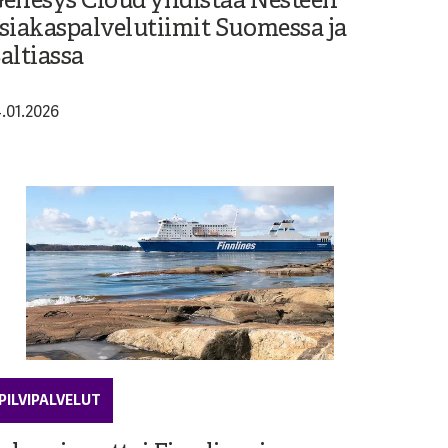
enesys Cloud yhdistää Nesteen
siakaspalvelutiimit Suomessa ja
altiassa
4.01.2026
PILVIPALVELUT