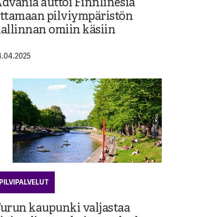
dvania auttoi Finnlinesia
ttamaan pilviympäristön
allinnan omiin käsiin
4.04.2025
PILVIPALVELUT
urun kaupunki valjastaa