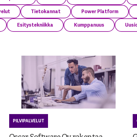
velut
Tietokannat
Power Platform
Esitystekniikka
Kumppanuus
Uusio
PILVIPALVELUT