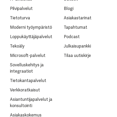
Pilvipalvelut
Blogi
Tietoturva
Asiakastarinat
Moderni työympäristö
Tapahtumat
Loppukäyttäjäpalvelut
Podcast
Tekoäly
Julkaisupankki
Microsoft-palvelut
Tilaa uutiskirje
Sovelluskehitys ja
integraatiot
Tietokantapalvelut
Verkkoratkaisut
Asiantuntijapalvelut ja
konsultointi
Asiakaskokemus