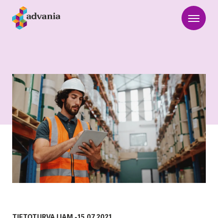
TIETOTURVA
|
IAM
-
15.07.2021