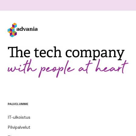
PALVELUMME
IT-ulkoistus
Pilvipalvelut