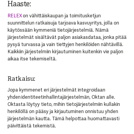
Haaste:
RELEX
on vähittäiskaupan ja toimitusketjun
suunnittelun ratkaisuja tarjoava kasvuyritys, jolla on
käytössään kymmeniä tietojärjestelmiä. Nämä
järjestelmät sisältävät paljon asiakasdataa, jonka pitää
pysyä turvassa ja vain tiettyjen henkilöiden nähtävillä.
Kaikkiin järjestelmiin kirjautuminen kuitenkin vie paljon
aikaa itse tekemiseltä.
Ratkaisu:
Jopa kymmenet eri järjestelmät integroidaan
yhden
identiteetinhallintajärjestelmän
, Oktan alle.
Oktasta löytyy tieto, mihin tietojärjestelmiin kullakin
henkilöllä on pääsy ja kirjautuminen onnistuu yhden
järjestelmän kautta. Tämä helpottaa huomattavasti
päivittäistä tekemistä.