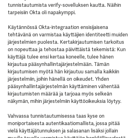
tunnistautumista verify-sovelluksen kautta. Näihin
tarpeisiin Okta oli napakymppi.
Käytännössä Okta-integraation ensisijaisena
tehtävänä on varmistaa käyttäjien identiteetti muiden
järjestelmien puolesta. Kertakirjautumisen tarkoitus
on nopeuttaa ja tehostaa päivittäistä tekemistä: Kun
käyttäjä tulee ensi kertaa koneelle, tulee hänen
kirjautua pääsynhallintajärjestelmään. Tämän
kirjautumisen myötä hän kirjautuu samalla kaikkiin
järjestelmiin, joihin hänellä on oikeudet. Yhden
pääsynhallintajärjestelmän käyttäminen vähentää
kirjautumisten määrää ja tarjoaa myös selkeän
näkymän, mihin järjestelmiin käyttöoikeuksia löytyy.
Vahvassa tunnistautumisessa taas kyse on
moniportaisesta autentikaatiomallista, jossa pitää
vielä käyttäjätunnuksen ja salasanan lisäksi jollain