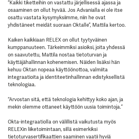
“Kaikki tiketteihin on vastattu järjellisessä ajassa ja
osaaminen on ollut hyvää. Jos Advanialla ei ole itse
osattu vastata kysymyksiimme, niin he ovat
yhdistäneet meidät suoraan Oktalle”, Mattila kertoo.
Kaiken kaikkiaan RELEX on ollut tyytyväinen
kumppanuuteen. Tärkeimmiksi asioiksi, joita yhdessä
on saavutettu, Mattila nostaa tietoturvan ja
käyttäjähallinnan kohenemisen. Näiden lisäksi hän
kehuu Oktan nopeaa käyttöönottoa, valmiita
integraatioita ja identiteetinhallinnan edistyksellistä
teknologiaa.
“Arvostan sitä, että teknologia kehittyy koko ajan, ja
mekin olemme ottaneet käyttöön uusia toimintoja.”
Okta-integraatiolla on välillistä vaikutusta myös
RELEXin liiketoimintaan, sillä esimerkiksi
tietoturvasertifikaattien saaminen vaatii hyviä