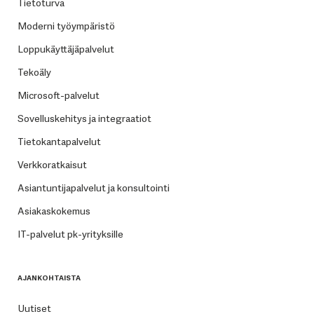
Tietoturva
Moderni työympäristö
Loppukäyttäjäpalvelut
Tekoäly
Microsoft-palvelut
Sovelluskehitys ja integraatiot
Tietokantapalvelut
Verkkoratkaisut
Asiantuntijapalvelut ja konsultointi
Asiakaskokemus
IT-palvelut pk-yrityksille
AJANKOHTAISTA
Uutiset