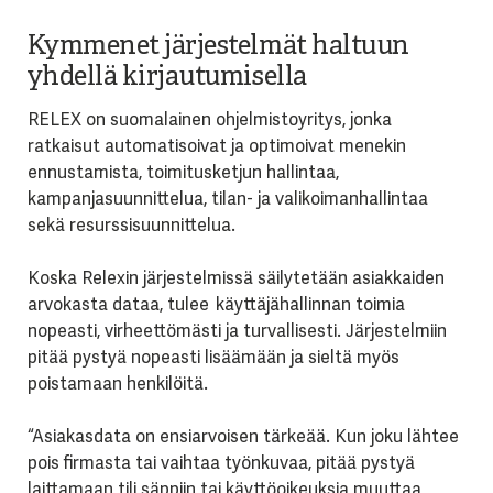
Kymmenet järjestelmät haltuun
yhdellä kirjautumisella
RELEX on suomalainen ohjelmistoyritys, jonka
ratkaisut automatisoivat ja optimoivat menekin
ennustamista, toimitusketjun hallintaa,
kampanjasuunnittelua, tilan- ja valikoimanhallintaa
sekä resurssisuunnittelua.
Koska Relexin järjestelmissä säilytetään asiakkaiden
arvokasta dataa, tulee käyttäjähallinnan toimia
nopeasti, virheettömästi ja turvallisesti. Järjestelmiin
pitää pystyä nopeasti lisäämään ja sieltä myös
poistamaan henkilöitä.
“Asiakasdata on ensiarvoisen tärkeää. Kun joku lähtee
pois firmasta tai vaihtaa työnkuvaa, pitää pystyä
laittamaan tili säppiin tai käyttöoikeuksia muuttaa