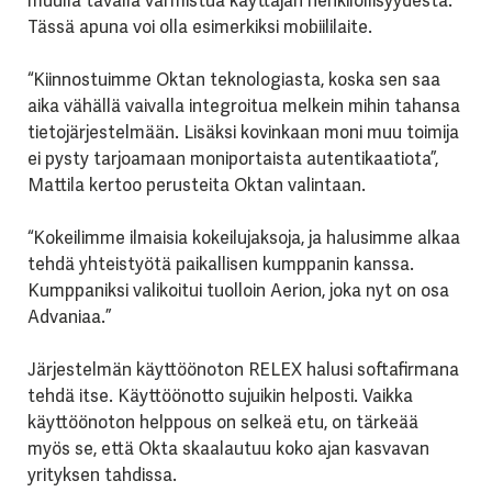
muulla tavalla varmistua käyttäjän henkilöllisyydestä.
Tässä apuna voi olla esimerkiksi mobiililaite.
“Kiinnostuimme Oktan teknologiasta, koska sen saa
aika vähällä vaivalla integroitua melkein mihin tahansa
tietojärjestelmään. Lisäksi kovinkaan moni muu toimija
ei pysty tarjoamaan moniportaista autentikaatiota”,
Mattila kertoo perusteita Oktan valintaan.
“Kokeilimme ilmaisia kokeilujaksoja, ja halusimme alkaa
tehdä yhteistyötä paikallisen kumppanin kanssa.
Kumppaniksi valikoitui tuolloin Aerion, joka nyt on osa
Advaniaa.”
Järjestelmän käyttöönoton RELEX halusi softafirmana
tehdä itse. Käyttöönotto sujuikin helposti. Vaikka
käyttöönoton helppous on selkeä etu, on tärkeää
myös se, että Okta skaalautuu koko ajan kasvavan
yrityksen tahdissa.