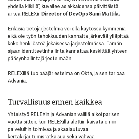
yhdellä klikillä”, kuvailee asiakkaidensa päivittäistä
arkea RELEXin
Director of DevOps Sami Mattila.
Erilaisia tietojärjestelmiä voi olla käytössä kymmeniä,
eikä ole työn tehokkuuden kannalta järkevää ylläpitää
koko henkilöstöä jokaisessa järjestelmässä. Tämän
sijaan identiteetinhallinta kannattaa keskittää yhteen
pääsynhallintajärjestelmään.
RELEXillä tuo pääjärjestelmä on Okta, ja sen tarjoaa
Advania.
Turvallisuus ennen kaikkea
Yhteistyö RELEXin ja Advanian välillä alkoi parisen
vuotta sitten, kun RELEXillä alettiin kaivata omiin
palveluihin toimivaa ja skaalautuvaa
kertakirjautumisratkaisua sekä vahvaa