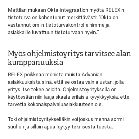
Mattilan mukaan Okta-integraation myötä RELEXin
tietoturva on kohentunut merkittävästi: “Okta on
vastannut omiin tietoturvakontrolleihimme ja
asiakkaille luvattuun tietoturvaan hyvin.”
Myös ohjelmistoyritys tarvitsee alan
kumppanuuksia
RELEX poikkeaa monista muista Advanian
asiakkuuksista siinä, että se ostaa vain alustan, jolla
yritys itse tekee asioita. Ohjelmistoyrityksellä on
käytössään niin laaja skaala erilaisia kyvykkyyksiä, ettei
tarvetta kokonaispalveluasiakkuuteen ole.
Toki ohjelmistoyritykselläkin voi joskus mennä sormi
suuhun ja silloin apua löytyy teknisestä tuesta.