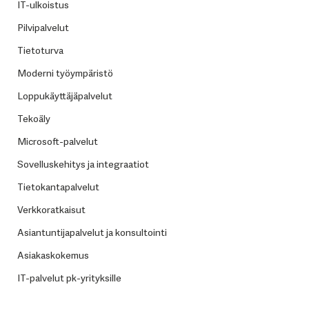
IT-ulkoistus
Pilvipalvelut
Tietoturva
Moderni työympäristö
Loppukäyttäjäpalvelut
Tekoäly
Microsoft-palvelut
Sovelluskehitys ja integraatiot
Tietokantapalvelut
Verkkoratkaisut
Asiantuntijapalvelut ja konsultointi
Asiakaskokemus
IT-palvelut pk-yrityksille