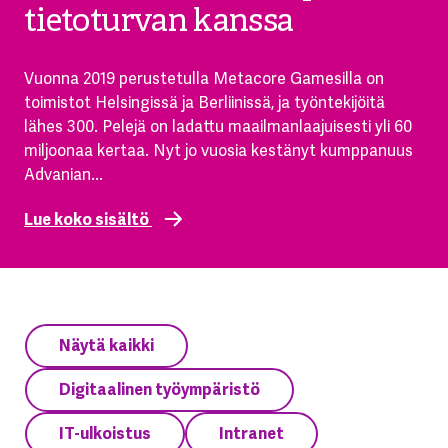
tietoturvan kanssa
Vuonna 2019 perustetulla Metacore Gamesilla on
toimistot Helsingissä ja Berliinissä, ja työntekijöitä
lähes 300. Pelejä on ladattu maailmanlaajuisesti yli 60
miljoonaa kertaa. Nyt jo vuosia kestänyt kumppanuus
Advanian...
Lue koko sisältö
Näytä kaikki
Digitaalinen työympäristö
IT-ulkoistus
Intranet