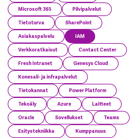
Microsoft 365
Pilvipalvelut
Tietoturva
SharePoint
Asiakaspalvelu
IAM
Verkkoratkaisut
Contact Center
Fresh Intranet
Genesys Cloud
Konesali- ja infrapalvelut
Tietokannat
Power Platform
Tekoäly
Azure
Laitteet
Oracle
Sovellukset
Teams
Esitystekniikka
Kumppanuus