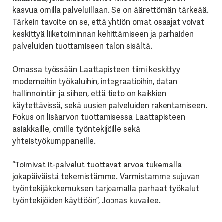
kasvua omilla palveluillaan. Se on äärettömän tärkeää.
Tärkein tavoite on se, että yhtiön omat osaajat voivat
keskittyä liiketoiminnan kehittämiseen ja parhaiden
palveluiden tuottamiseen talon sisältä.
Omassa työssään Laattapisteen tiimi keskittyy
moderneihin työkaluihin, integraatioihin, datan
hallinnointiin ja siihen, että tieto on kaikkien
käytettävissä, sekä uusien palveluiden rakentamiseen.
Fokus on lisäarvon tuottamisessa Laattapisteen
asiakkaille, omille työntekijöille sekä
yhteistyökumppaneille.
“Toimivat it-palvelut tuottavat arvoa tukemalla
jokapäiväistä tekemistämme. Varmistamme sujuvan
työntekijäkokemuksen tarjoamalla parhaat työkalut
työntekijöiden käyttöön”, Joonas kuvailee.