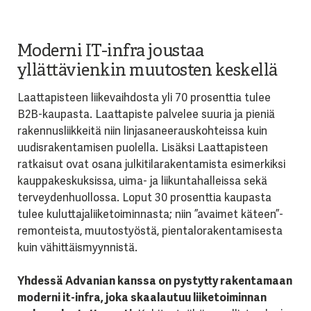
Moderni IT-infra joustaa
yllättävienkin muutosten keskellä
Laattapisteen liikevaihdosta yli 70 prosenttia tulee
B2B-kaupasta. Laattapiste palvelee suuria ja pieniä
rakennusliikkeitä niin linjasaneerauskohteissa kuin
uudisrakentamisen puolella. Lisäksi Laattapisteen
ratkaisut ovat osana julkitilarakentamista esimerkiksi
kauppakeskuksissa, uima- ja liikuntahalleissa sekä
terveydenhuollossa. Loput 30 prosenttia kaupasta
tulee kuluttajaliiketoiminnasta; niin ”avaimet käteen”-
remonteista, muutostyöstä, pientalorakentamisesta
kuin vähittäismyynnistä.
Yhdessä Advanian kanssa on pystytty rakentamaan
moderni it-infra, joka skaalautuu liiketoiminnan