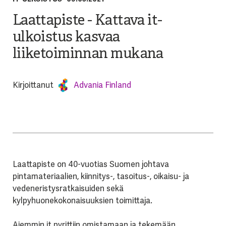
Laattapiste - Kattava it-
ulkoistus kasvaa
liiketoiminnan mukana
Kirjoittanut
Advania Finland
Laattapiste on 40-vuotias Suomen johtava
pintamateriaalien, kiinnitys-, tasoitus-, oikaisu- ja
vedeneristysratkaisuiden sekä
kylpyhuonekokonaisuuksien toimittaja.
Aiemmin it pyrittiin omistamaan ja tekemään