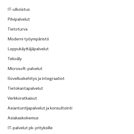
IT-ulkoistus
Pilvipalvelut
Tietoturva
Moderni työympäristö
Loppukäyttäjäpalvelut
Tekoäly
Microsoft-palvelut
Sovelluskehitys ja integraatiot
Tietokantapalvelut
Verkkoratkaisut
Asiantuntijapalvelut ja konsultointi
Asiakaskokemus
IT-palvelut pk-yrityksille