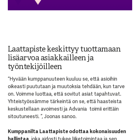
Laattapiste keskittyy tuottamaan
lisäarvoa asiakkailleen ja
työntekijöilleen
“Hyvään kumppanuuteen kuuluu se, että asioihin
oikeasti puututaan ja muutoksia tehdään, kun tarve
on. Voimme luottaa, että sovitut asiat tapahtuvat.
Yhteistyössämme tärkeintä on se, että haasteista
keskustellaan avoimesti ja Advania toimii erittäin
sitoutuneesti. ”, Joonas sanoo.
Kumppanilta Laattapiste odottaa kokonaisuuden
hallintaa
, joka aidosti tukee liiketoimintaa ja sen