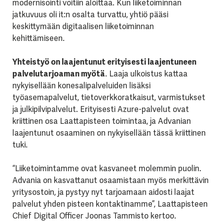
modernisointi voitiin aloittaa. Kun liiketoiminnan
jatkuvuus oli it:n osalta turvattu, yhtiö pääsi
keskittymään digitaalisen liiketoiminnan
kehittämiseen.
Yhteistyö on laajentunut erityisesti laajentuneen
palvelutarjoaman myötä
. Laaja ulkoistus kattaa
nykyisellään konesalipalveluiden lisäksi
työasemapalvelut, tietoverkkoratkaisut, varmistukset
ja julkipilvipalvelut. Erityisesti Azure-palvelut ovat
kriittinen osa Laattapisteen toimintaa, ja Advanian
laajentunut osaaminen on nykyisellään tässä kriittinen
tuki.
“Liiketoimintamme ovat kasvaneet molemmin puolin.
Advania on kasvattanut osaamistaan myös merkittävin
yritysostoin, ja pystyy nyt tarjoamaan aidosti laajat
palvelut yhden pisteen kontaktinamme”, Laattapisteen
Chief Digital Officer Joonas Tammisto kertoo.