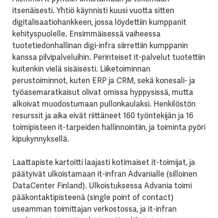
itsenäisesti. Yhtiö käynnisti kuusi vuotta sitten
digitalisaatiohankkeen, jossa löydettiin kumppanit
kehityspuolelle. Ensimmäisessä vaiheessa
tuotetiedonhallinan digi-infra siirrettiin kumppanin
kanssa pilvipalveluihin. Perinteiset it-palvelut tuotettiin
kuitenkin vielä sisäisesti. Liiketoiminnan
perustoiminnot, kuten ERP ja CRM, sekä konesali- ja
työasemaratkaisut olivat omissa hyppysissä, mutta
alkoivat muodostumaan pullonkaulaksi. Henkilöstön
resurssit ja aika eivät riittäneet 160 työntekijän ja 16
toimipisteen it-tarpeiden hallinnointiin, ja toiminta pyöri
kipukynnyksellä.
Laattapiste kartoitti laajasti kotimaiset it-toimijat, ja
päätyivät ulkoistamaan it-infran Advanialle (silloinen
DataCenter Finland). Ulkoistuksessa Advania toimi
pääkontaktipisteenä (single point of contact)
useamman toimittajan verkostossa, ja it-infran