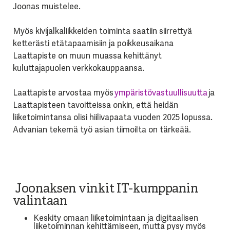
Joonas muistelee.
Myös kivijalkaliikkeiden toiminta saatiin siirrettyä
ketterästi etätapaamisiin ja poikkeusaikana
Laattapiste on muun muassa kehittänyt
kuluttajapuolen verkkokauppaansa.
Laattapiste arvostaa myös
ympäristövastuullisuutta
ja
Laattapisteen tavoitteissa onkin, että heidän
liiketoimintansa olisi hiilivapaata vuoden 2025 lopussa.
Advanian tekemä työ asian tiimoilta on tärkeää.
Joonaksen vinkit IT-kumppanin
valintaan
Keskity omaan liiketoimintaan ja digitaalisen
liiketoiminnan kehittämiseen, mutta pysy myös