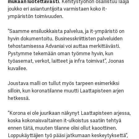
mukaan luotettavasti
. Kehitystyöhön osallistuu laaja
joukko eri asiantuntijoita varmistaen koko it-
ympäristön toimivuuden.
”Saamme ensiluokkaista palvelua, ja it-ympäristö on
hyvin dokumentoitu. Businesskriittisten palveluiden
tehostamisessa Advaniai voi auttaa merkittävästi.
Pystymme tekemään oman työmme hyvin, kun
työasemat, verkot, laitteet ja infra toimivat”, Joonas
kuvailee.
Joustava malli on tullut myös tarpeen esimerkiksi
silloin, kun koronatilanne muutti Laattapisteen arjen
hetkessä.
”Korona ei ole juurikaan näkynyt Laattapisteen arjessa,
koska kokonaisvaltainen it-ulkoistus saatiin tehtyä
ennen tätä, muuten tilanne olisi ollut kaoottinen.
Loppukäyttäjien työ pääsi jatkumaan keskeytyksettä”,