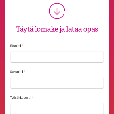
Täytä lomake ja lataa opas
Etunimi
*
Sukunimi
*
Työsähköposti
*