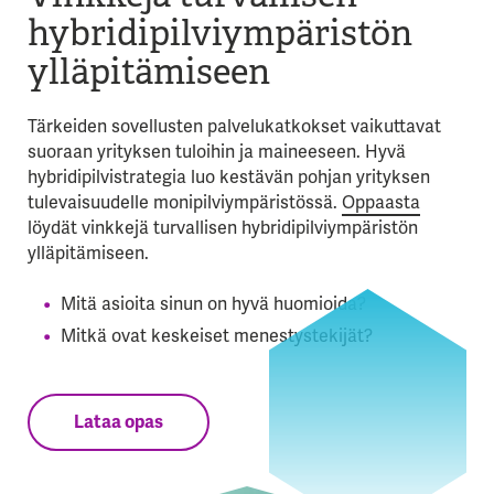
hybridipilviympäristön
ylläpitämiseen
Tärkeiden sovellusten palvelukatkokset vaikuttavat
suoraan yrityksen tuloihin ja maineeseen. Hyvä
hybridipilvistrategia luo kestävän pohjan yrityksen
tulevaisuudelle monipilviympäristössä.
Oppaasta
löydät vinkkejä turvallisen hybridipilviympäristön
ylläpitämiseen.
Mitä asioita sinun on hyvä huomioida?
Mitkä ovat keskeiset menestystekijät?
Lataa opas