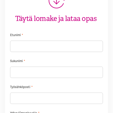
Täytä lomake ja lataa opas
Etunimi
*
Sukunimi
*
Työsähköposti
*