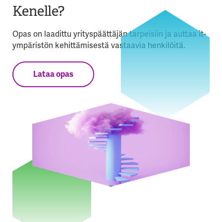
Kenelle?
Opas on laadittu yrityspäättäjän tarpeisiin ja auttaa it-
ympäristön kehittämisestä vastaavia henkilöitä.
Lataa opas