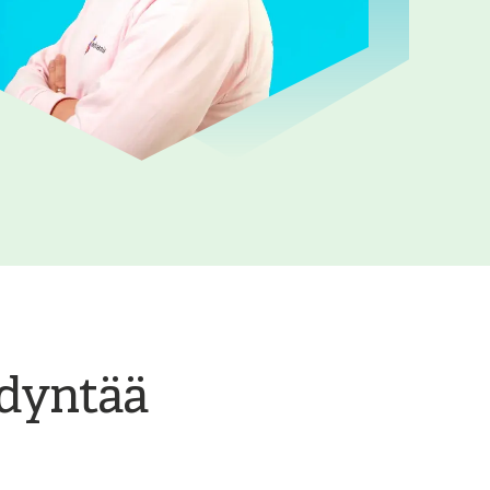
ödyntää