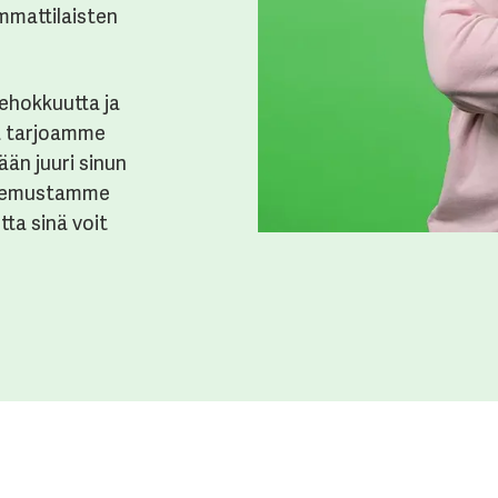
mmattilaisten
ehokkuutta
ja
a
tarjoamme
ään
j
u
uri
sinun
emust
a
mme
otta
sinä
vo
it