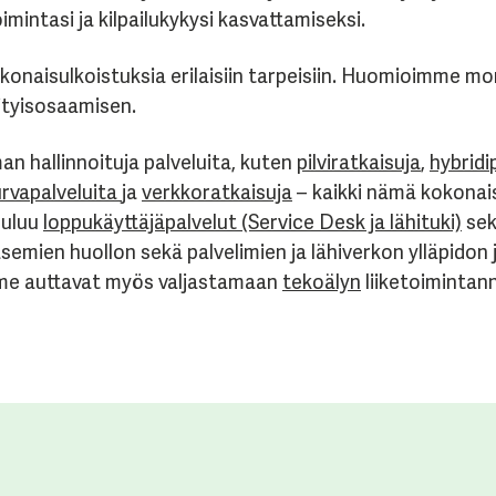
imintasi ja kilpailukykysi kasvattamiseksi.
okonaisulkoistuksia erilaisiin tarpeisiin. Huomioimme m
ityisosaamisen.
man hallinnoituja palveluita, kuten
pilviratkaisuja
,
hybridip
urvapalveluita
ja
verkkoratkaisuja
– kaikki nämä kokonais
uuluu
loppukäyttäjäpalvelut (Service Desk ja lähituki)
sek
semien huollon sekä palvelimien ja lähiverkon ylläpidon 
mme auttavat myös valjastamaan
tekoälyn
liiketoimintan