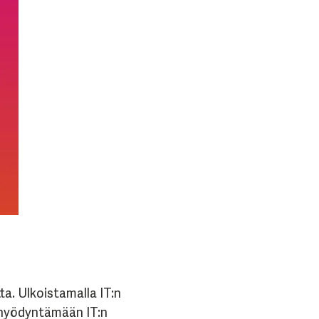
a. Ulkoistamalla IT:n
i hyödyntämään IT:n