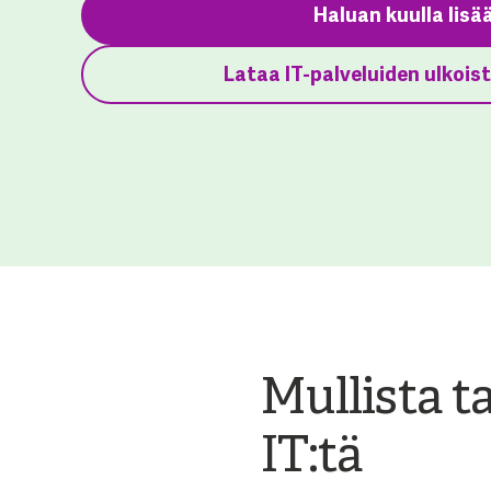
Haluan kuulla lisä
Lataa IT-palveluiden ulkois
Mullista t
IT:tä