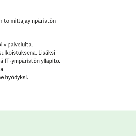
onitoimittajaympäristön
ilvipalveluita
,
ulkoistuksena. Lisäksi
ä IT-ympäristön ylläpito.
ja
ne hyödyksi.