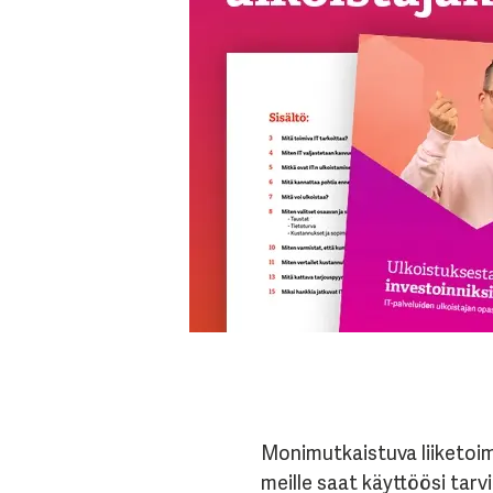
Monimutkaistuva liiketoim
meille saat käyttöösi tarv