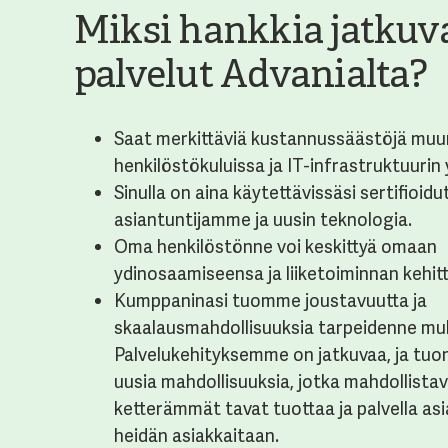
Miksi hankkia jatkuva
palvelut Advanialta?
Saat merkittäviä kustannussäästöjä mu
henkilöstökuluissa ja IT-infrastruktuurin 
Sinulla on aina käytettävissäsi sertifioidu
asiantuntijamme ja uusin teknologia.
Oma henkilöstönne voi keskittyä omaan
ydinosaamiseensa ja liiketoiminnan kehit
Kumppaninasi tuomme joustavuutta ja
skaalausmahdollisuuksia tarpeidenne mu
Palvelukehityksemme on jatkuvaa, ja tuo
uusia mahdollisuuksia, jotka mahdollista
ketterämmät tavat tuottaa ja palvella as
heidän asiakkaitaan.