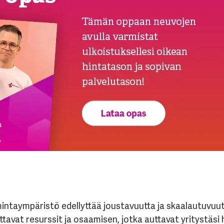
intaympäristö edellyttää joustavuutta ja skaalautuvuutt
ittavat resurssit ja osaamisen, jotka auttavat yritystäs