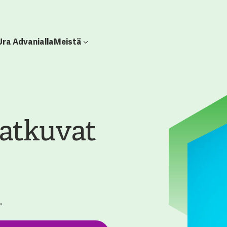
Ura Advanialla
Meistä
 jatkuvat
.