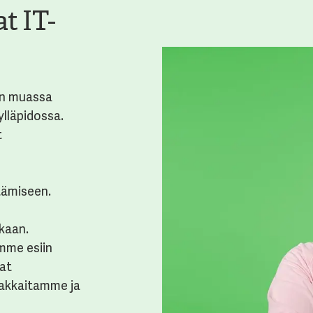
t IT-
un muassa
ylläpidossa.
t
tämiseen.
kaan.
mme esiin
vat
iakkaitamme ja