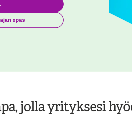
ä
tajan opas
apa, jolla yrityksesi hy