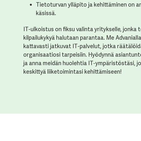
Tietoturvan ylläpito ja kehittäminen on a
käsissä.
IT-
ulkoistus
on
fiksu
valinta
yritykselle
,
jonka
t
kilpailukykyä
halutaan
parantaa
. Me
Advaniall
kattava
sti
jatkuvat
IT-
palvelut
,
jotka
räätälöid
or
g
anisa
a
tiosi
tarpeisiin
.
Hy
ö
dynnä
asia
nt
unt
ja
anna
meidän
huolehti
a
IT-
y
m
päristöst
äsi
,
j
kesk
i
ttyä
liik
e
toimintas
i
kehittämiseen
!