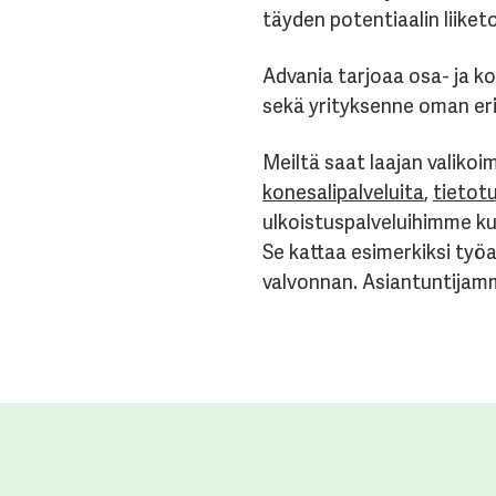
täyden potentiaalin liiketo
Advania tarjoaa osa- ja k
sekä yrityksenne oman er
Meiltä saat laajan valikoi
konesalipalveluita
,
tietot
ulkoistuspalveluihimme k
Se kattaa esimerkiksi työa
valvonnan. Asiantuntija