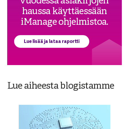
vuodessa asiakirjojen
haussa käyttäessään
iManage ohjelmistoa.
Lue lisää ja lataa raportti
Lue aiheesta blogistamme