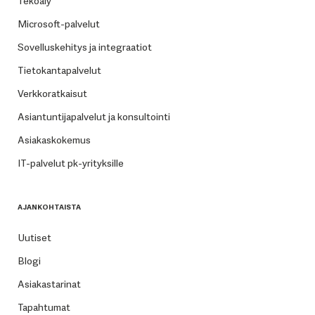
Tekoäly
Microsoft-palvelut
Sovelluskehitys ja integraatiot
Tietokantapalvelut
Verkkoratkaisut
Asiantuntijapalvelut ja konsultointi
Asiakaskokemus
IT-palvelut pk-yrityksille
AJANKOHTAISTA
Uutiset
Blogi
Asiakastarinat
Tapahtumat