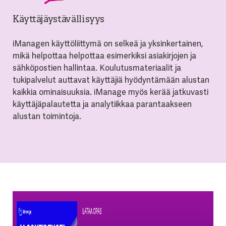
Käyttäjäystävällisyys
iManagen käyttöliittymä on selkeä ja yksinkertainen,
mikä helpottaa helpottaa esimerkiksi asiakirjojen ja
sähköpostien hallintaa. Koulutusmateriaalit ja
tukipalvelut auttavat käyttäjiä hyödyntämään alustan
kaikkia ominaisuuksia. iManage myös kerää jatkuvasti
käyttäjäpalautetta ja analytiikkaa parantaakseen
alustan toimintoja.