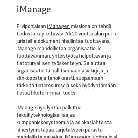
iManage
Pilvipohjaisen
iManagen
missiona on tehdä
tiedosta käytettävää. Yli 20 vuotta alun perin
juristeille dokumentinhallintaa tuottavana
iManage mahdollistaa organisaatioille
tuottavamman, yhteistyötä helpottavan ja
tietoturvallisen työskentelyn. Se auttaa
organisaatioita hallitsemaan asiakirjoja ja
sähköposteja tehokkaasti, suojaamaan
tärkeitä tietoresursseja sekä hyödyntämään
tietoa liiketoiminnan tueksi.
iManage hyödyntää palkittua
tekoälyteknologiaa, laajaa
kumppaniekosysteemiä ja asiakaslähtöistä
lähestymistapaa tarjotakseen parasta
mahdollista palvelua. iManageen luottaa jo yli