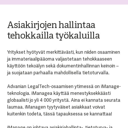
Asiakirjojen hallintaa
tehokkailla työkaluilla
Yritykset hyötyvät merkittävästi, kun niiden osaaminen
ja immateriaalipääoma valjastetaan tehokkaaseen
käyttöön tekoälyn sekä dokumentinhallinnan keinoin –
ja suojataan parhaalla mahdollisella tietoturvalla.
Advanian LegalTech-osaamisen ytimessä on iManage-
teknologia. iManagea käyttää menestyksekkäästi
globaalisti jo yli 4 000 yritystä. Aina ei kannata seurata
laumaa. iManagen tyytyväiset asiakkaat voivat
kuitenkin todeta, tässä tapauksessa se kannattaa!
iManage on johtava asiakirjahallinta-, tietoturva- ja