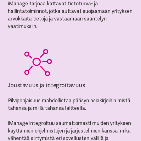
iManage tarjoaa kattavat tietoturva- ja
hallintatoiminnot, jotka auttavat suojaamaan yrityksen
arvokkaita tietoja ja vastaamaan sääntelyn
vaatimuksiin.
Joustavuus ja integroitavuus
Pilvipohjaisuus mahdollistaa pääsyn asiakirjoihin mistä
tahansa ja millä tahansa laitteella.
iManage integroituu saumattomasti muiden yrityksen
käyttämien ohjelmistojen ja järjestelmien kanssa, mikä
vähentää siirtymistä eri sovellusten välillä ja