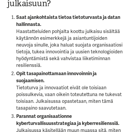
julkaisuun?
Saat ajankohtaista tietoa tietoturvasta ja datan
hallinnasta.
Haastatteluiden pohjalta koottu julkaisu sisältää
käytännön esimerkkejä ja asiantuntijoiden
neuvoja sinulle, joka haluat suojata organisaatiosi
tietoja, tukea innovointia ja uusien teknologioiden
hyödyntämistä sekä vahvistaa liiketiminnan
resilienssiä.
Opit tasapainottamaan innovoinnin ja
suojaamisen.
Tietoturva ja innovaatiot eivät ole toisiaan
poissulkevia, vaan oikein toteutettuna ne tukevat
toisiaan. Julkaisussa opastetaan, miten tämä
tasapaino saavutetaan.
Parannat organisaationne
kyberturvallisuusstrategiaa ja kyberresilienssiä.
Julkaisussa käsitellään muun muassa sitä, miten