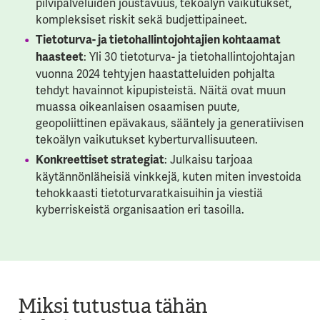
pilvipalveluiden joustavuus, tekoälyn vaikutukset,
kompleksiset riskit sekä budjettipaineet.
Tietoturva- ja tietohallintojohtajien kohtaamat
: Yli 30 tietoturva- ja tietohallintojohtajan
haasteet
vuonna 2024 tehtyjen haastatteluiden pohjalta
tehdyt havainnot kipupisteistä. Näitä ovat muun
muassa oikeanlaisen osaamisen puute,
geopoliittinen epävakaus, sääntely ja generatiivisen
tekoälyn vaikutukset kyberturvallisuuteen.
: Julkaisu tarjoaa
Konkreettiset strategiat
käytännönläheisiä vinkkejä, kuten miten investoida
tehokkaasti tietoturvaratkaisuihin ja viestiä
kyberriskeistä organisaation eri tasoilla.
Miksi tutustua tähän