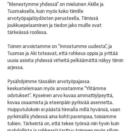
”Menestymme yhdessä” on mieluinen Akille ja
Tuomakselle, kuin myös koko tiimille
arvotyöpajalöydösten perusteella. Tiimissä
joukkuepelaaminen ja tiedon jako muille ovat
tärkeässä roolissa.
Toinen arvoistamme on ”Innostumme uudesta”, ja
Tuomas ja Aki toteavat, että rohkeus oppia ja yrittää
uusia asioita yhdessä virheitä pelkäämättä näkyy tiimin
arjessa.
Pysähdyimme tässäkin arvotyöpajassa
keskustelemaan myös arvostamme ”Ylitämme
odotukset”. Kyseinen arvo kuvaa ammattiylpeyttä,
kovaa osaamista ja eteenpäin pyrkivää asennetta.
Huipputuloksiin ei päästä hinnalla millä hyvänsä, vaan
pyrkimällä yhdessä aina kohti parempaa, toisiamme
tukien. Tärkeintä on, että tekee työnsä niin hyvin kuin
mahdollista ja rohkeasti tarttuu toimeen myös silloin,