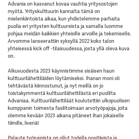
Advania on kasvanut kovaa vauhtia yritysostojen
myötä. Yrityskulttuurin kannalta tämä on
mielenkiintoista aikaa, kun yhdistelemme parhaita
puolia eri yritysten kulttuureista ja samalla luomme
pohjaa meidän kaikkien yhteisille arvoille ja tekemiselle.
Arvomme lanseerattiin syksyllä 2022 koko talon
yhteisessä kick off -tilaisuudessa, josta yllä oleva kuva
on.
Alkuvuodesta 2023 käynnistimme sisäisen haun
kulttuurilähettiläiden löytämiseksi. Ihanan moni oli
tehtävästä kiinnostunut, ja nyt meillä on jo
toistakymmentä kulttuurilähettilästä eri puolilta
Advaniaa. Kulttuurilähettiläät koulutettiin ulkopuolisen
kumppanin toimesta fasilitoimaan arvotyöpajoja, joita
olemme kevään 2023 aikana pitäneet ihan jokaiselle
tiimille, livenä!
Palaute työpajoista on ollut todella positiivista ja