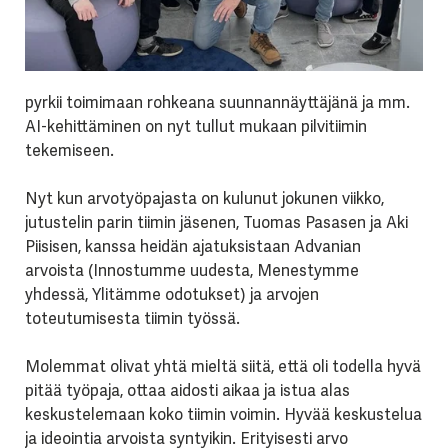
pyrkii toimimaan rohkeana suunnannäyttäjänä ja mm.
AI-kehittäminen on nyt tullut mukaan pilvitiimin
tekemiseen.
Nyt kun arvotyöpajasta on kulunut jokunen viikko,
jutustelin parin tiimin jäsenen, Tuomas Pasasen ja Aki
Piisisen, kanssa heidän ajatuksistaan Advanian
arvoista (Innostumme uudesta, Menestymme
yhdessä, Ylitämme odotukset) ja arvojen
toteutumisesta tiimin työssä.
Molemmat olivat yhtä mieltä siitä, että oli todella hyvä
pitää työpaja, ottaa aidosti aikaa ja istua alas
keskustelemaan koko tiimin voimin. Hyvää keskustelua
ja ideointia arvoista syntyikin. Erityisesti arvo