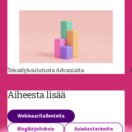
Tekoälykoulutusta Advanialta
Aiheesta lisää
Webinaaritallenteita
Blogikirjoituksia
Asiakastarinoita