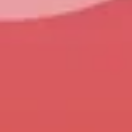
TEKOÄLY
Copilotin kolmas aalto on täällä, mutta mitä se
tarkoittaa?
09.04.2026
PALVELUMME
IT-ulkoistus
Pilvipalvelut
Tietoturva
Moderni työympäristö
Loppukäyttäjäpalvelut
Tekoäly
Microsoft-palvelut
Sovelluskehitys ja integraatiot