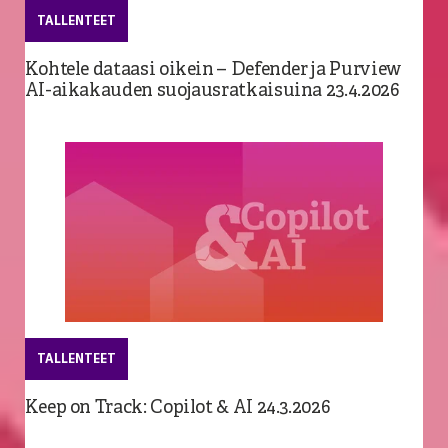
TALLENTEET
Kohtele dataasi oikein – Defender ja Purview
AI-aikakauden suojausratkaisuina 23.4.2026
MICROSOFT 365
TEKOÄLY
Miksi Copilot ei löydä tietoa – ja 4 muuta
Työterveyslaitoksen sisäinen ChatGPT tukee
yleistä kysymystä
työntekoa turvallisesti
15.06.2026
17.03.2025
TALLENTEET
Keep on Track: Copilot & AI 24.3.2026