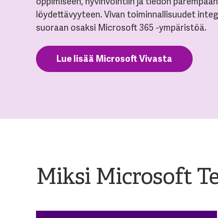
oppimiseen, hyvinvointiin ja tiedon parempaan
löydettävyyteen. Vivan toiminnallisuudet inte
suoraan osaksi Microsoft 365 -ympäristöä.
Lue lisää Microsoft Vivasta
Miksi Microsoft T