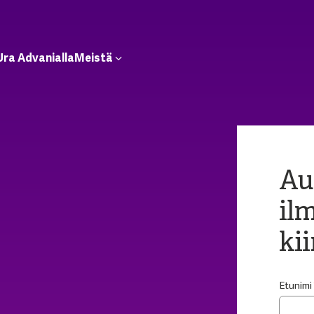
Ura Advanialla
Meistä
Au
il
ki
Etunimi