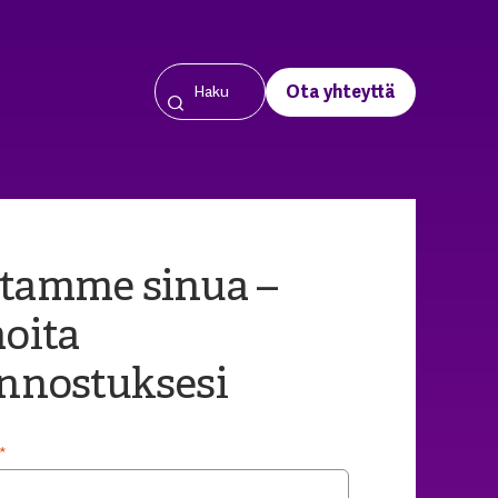
Ota yhteyttä
tamme sinua –
moita
innostuksesi
*