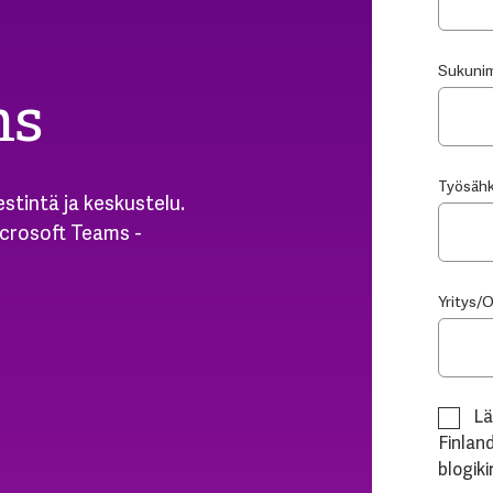
Sukunim
ms
Työsähk
estintä ja keskustelu.
icrosoft Teams -
Yritys/
Lä
Finland
blogiki