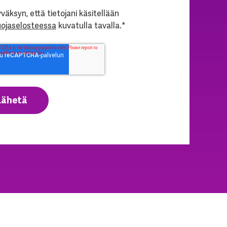
väksyn, että tietojani käsitellään
uojaselosteessa
kuvatulla tavalla.
*