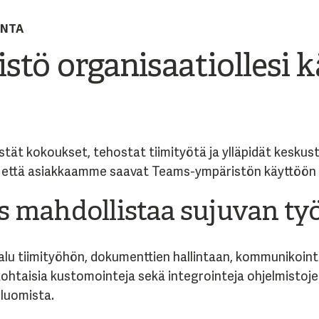
INTA
tö organisaatiollesi 
i
stät kokoukset, tehostat tiimityötä ja ylläpidät keskus
, että asiakkaamme saavat Teams-ympäristön käyttöön 
s mahdollistaa sujuvan ty
lu tiimityöhön, dokumenttien hallintaan, kommunikointii
kohtaisia kustomointeja sekä integrointeja ohjelmistoje
luomista.