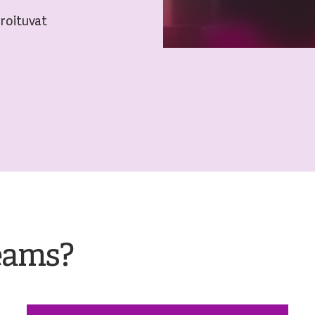
groituvat
eams?