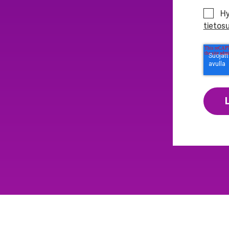
Hy
tietos