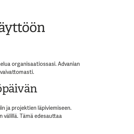
käyttöön
telua organisaatiossasi.
Advanian
vaivattomasti.
öpäivän
n ja projektien läpiviemiseen.
n välillä. Tämä edesauttaa