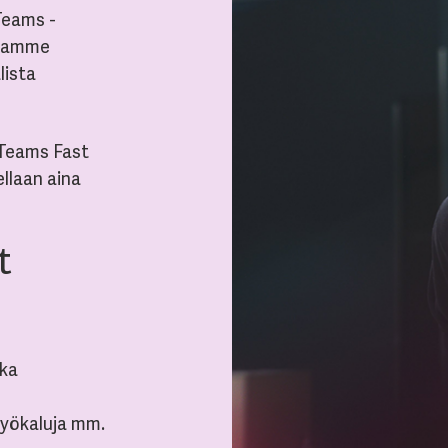
Teams -
utamme
lista
 Teams Fast
ellaan aina
t
oka
työkaluja mm.