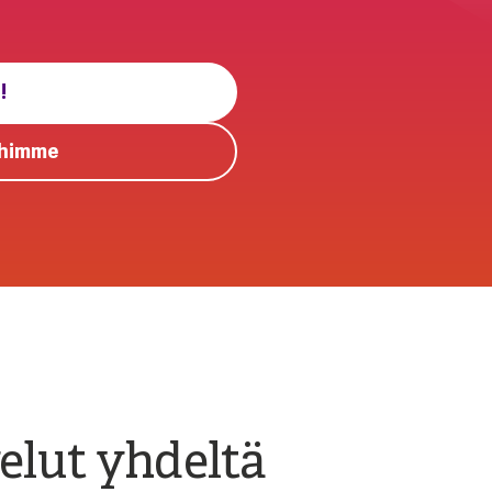
!
ihimme
elut yhdeltä