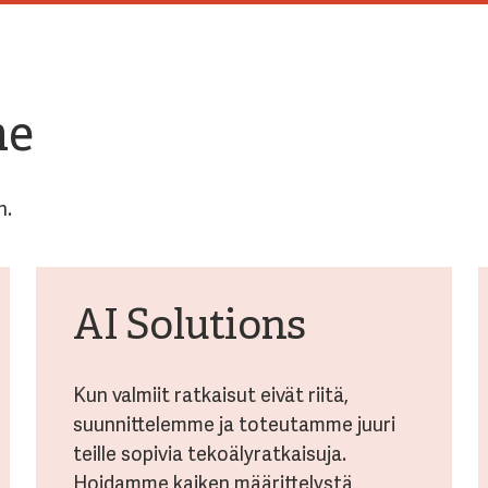
me
n.
AI Solutions
Kun valmiit ratkaisut eivät riitä,
suunnittelemme ja toteutamme juuri
teille sopivia tekoälyratkaisuja.
Hoidamme kaiken määrittelystä