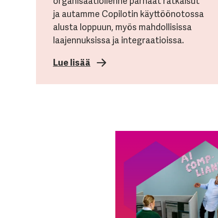
organisaatiollenne parhaat ratkaisut
ja autamme Copilotin käyttöönotossa
alusta loppuun, myös mahdollisissa
laajennuksissa ja integraatioissa.
Lue lisää