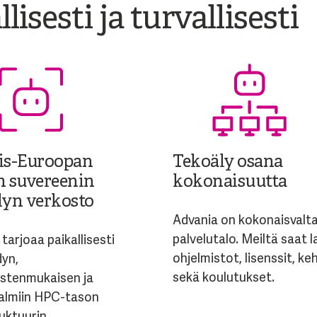
isesti ja turvallisesti
is-Euroopan
Tekoäly osana
n suvereenin
kokonaisuutta
lyn verkosto
Advania on kokonaisvalta
palvelutalo. Meiltä saat l
tarjoaa paikallisesti
ohjelmistot, lisenssit, ke
dyn,
sekä koulutukset.
stenmukaisen ja
valmiin HPC-tason
ruktuurin.