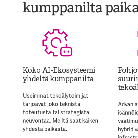
kumppanilta paikall
Koko AI-Ekosysteemi
Pohjo
yhdeltä kumppanilta
suuri
tekoä
Useimmat tekoälytoimijat
tarjoavat joko teknistä
Advania 
toteutusta tai strategista
isännöi
neuvontaa. Meiltä saat kaiken
vaatimu
yhdestä paikasta.
hybridi
infrast