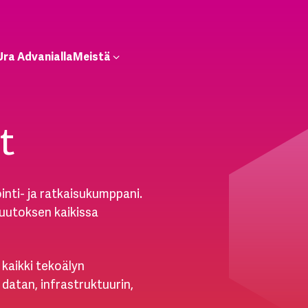
Ura Advanialla
Meistä
t
nti- ja ratkaisukumppani.
muutoksen kaikissa
kaikki tekoälyn
datan, infrastruktuurin,