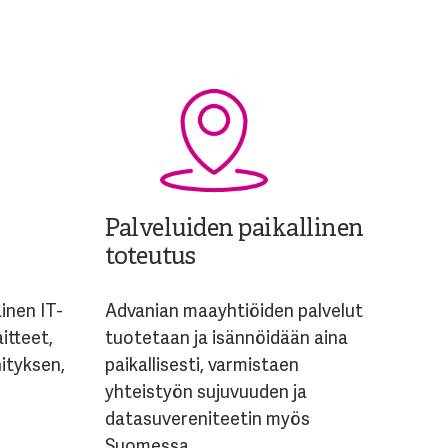
Palveluiden paikallinen
toteutus
inen IT-
Advanian maayhtiöiden palvelut
aitteet,
tuotetaan ja isännöidään aina
hityksen,
paikallisesti, varmistaen
yhteistyön sujuvuuden ja
datasuvereniteetin myös
Suomessa.