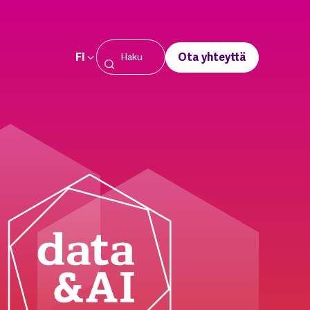
FI
Ota yhteyttä