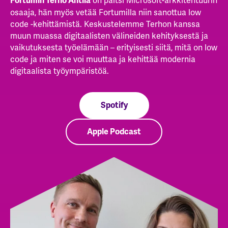
on paitsi Microsoft-arkkitehtuurin
Fortumin Terho Antila
osaaja, hän myös vetää Fortumilla niin sanottua low
code -kehittämistä. Keskustelemme Terhon kanssa
muun muassa digitaalisten välineiden kehityksestä ja
vaikutuksesta työelämään – erityisesti siitä, mitä on low
code ja miten se voi muuttaa ja kehittää modernia
digitaalista työympäristöä.
Spotify
Apple Podcast