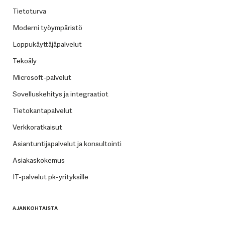
Tietoturva
Moderni työympäristö
Loppukäyttäjäpalvelut
Tekoäly
Microsoft-palvelut
Sovelluskehitys ja integraatiot
Tietokantapalvelut
Verkkoratkaisut
Asiantuntijapalvelut ja konsultointi
Asiakaskokemus
IT-palvelut pk-yrityksille
AJANKOHTAISTA