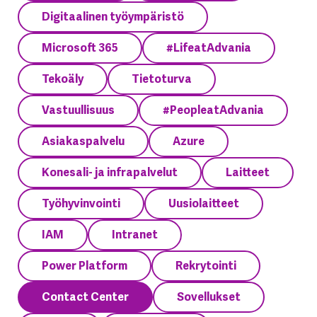
Digitaalinen työympäristö
Microsoft 365
#LifeatAdvania
Tekoäly
Tietoturva
Vastuullisuus
#PeopleatAdvania
Asiakaspalvelu
Azure
Konesali- ja infrapalvelut
Laitteet
Työhyvinvointi
Uusiolaitteet
IAM
Intranet
Power Platform
Rekrytointi
Contact Center
Sovellukset