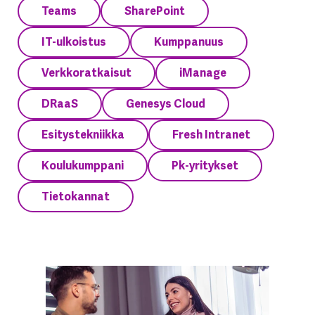
Teams
SharePoint
IT-ulkoistus
Kumppanuus
Verkkoratkaisut
iManage
DRaaS
Genesys Cloud
Esitystekniikka
Fresh Intranet
Koulukumppani
Pk-yritykset
Tietokannat