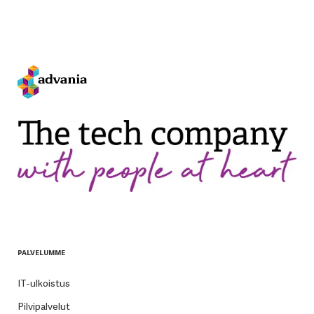
PALVELUMME
IT-ulkoistus
Pilvipalvelut