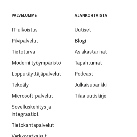
PALVELUMME
AJANKOHTAISTA
IT-ulkoistus
Uutiset
Pilvipalvelut
Blogi
Tietoturva
Asiakastarinat
Moderni työympäristö
Tapahtumat
Loppukäyttäjäpalvelut
Podcast
Tekoäly
Julkaisupankki
Microsoft-palvelut
Tilaa uutiskirje
Sovelluskehitys ja
integraatiot
Tietokantapalvelut
Verkkoratkaisut