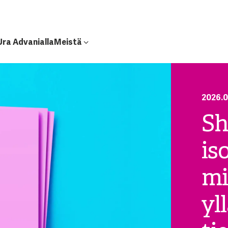
Ura Advanialla
Meistä
2026.0
Sh
is
mi
yl