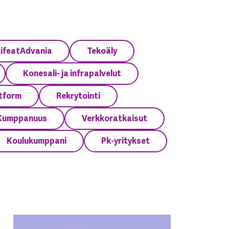
ifeatAdvania
Tekoäly
Konesali- ja infrapalvelut
tform
Rekrytointi
Kumppanuus
Verkkoratkaisut
Koulukumppani
Pk-yritykset