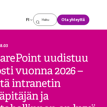
FI
Ota yhteyttä
8.03
arePoint uudistuu
osti vuonna 2026 –
tä intranetin
läpitäjän ja