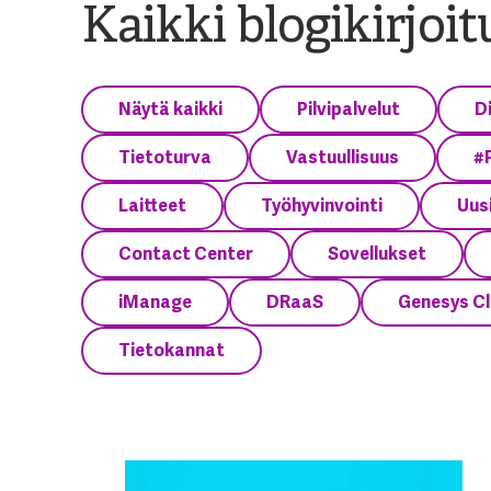
Kaikki blogikirjoi
Näytä kaikki
Pilvipalvelut
D
Tietoturva
Vastuullisuus
#
Laitteet
Työhyvinvointi
Uusi
Contact Center
Sovellukset
iManage
DRaaS
Genesys C
Tietokannat