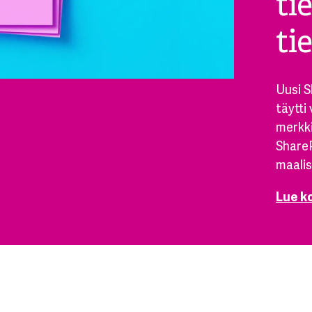
ti
ti
Uusi S
täytti
merkki
ShareP
maalis
Lue k