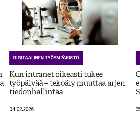
DIGITAALINEN TYÖYMPÄRISTÖ
a
Kun intranet oikeasti tukee
O
ja
työpäivää – tekoäly muuttaa arjen
e
tiedonhallintaa
S
04.02.2026
2