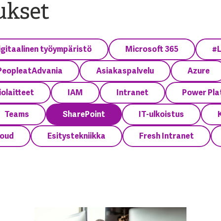
tukset
igitaalinen työympäristö
Microsoft 365
#L
PeopleatAdvania
Asiakaspalvelu
Azure
olaitteet
IAM
Intranet
Power Pla
Teams
SharePoint
IT-ulkoistus
loud
Esitystekniikka
Fresh Intranet