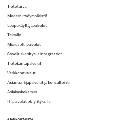
Tietoturva
Moderni työympäristö
Loppukäyttäjäpalvelut
Tekoäly
Microsoft-palvelut
Sovelluskehitys ja integraatiot
Tietokantapalvelut
Verkkoratkaisut
Asiantuntijapalvelut ja konsultointi
Asiakaskokemus
IT-palvelut pk-yrityksille
AJANKOHTAISTA