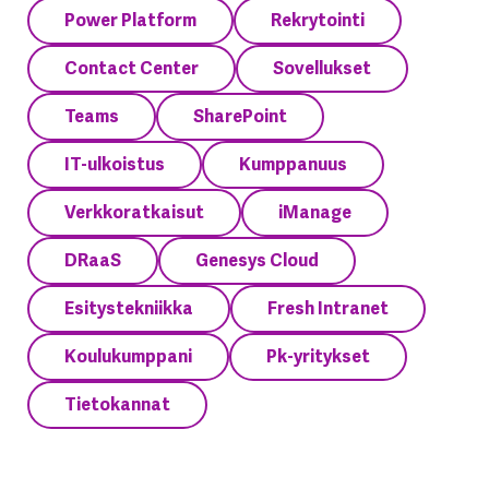
Power Platform
Rekrytointi
Contact Center
Sovellukset
Teams
SharePoint
IT-ulkoistus
Kumppanuus
Verkkoratkaisut
iManage
DRaaS
Genesys Cloud
Esitystekniikka
Fresh Intranet
Koulukumppani
Pk-yritykset
Tietokannat