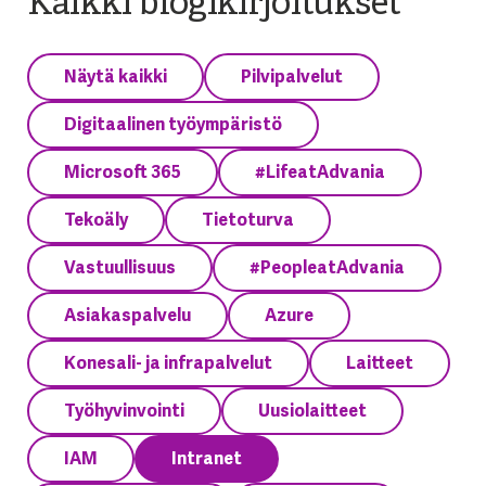
Kaikki blogikirjoitukset
Näytä kaikki
Pilvipalvelut
Digitaalinen työympäristö
Microsoft 365
#LifeatAdvania
Tekoäly
Tietoturva
Vastuullisuus
#PeopleatAdvania
Asiakaspalvelu
Azure
Konesali- ja infrapalvelut
Laitteet
Työhyvinvointi
Uusiolaitteet
IAM
Intranet