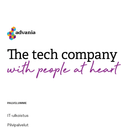
PALVELUMME
IT-ulkoistus
Pilvipalvelut