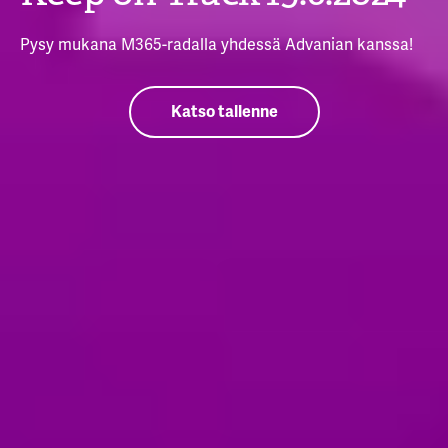
Pysy mukana M365-radalla yhdessä Advanian kanssa!
Katso tallenne