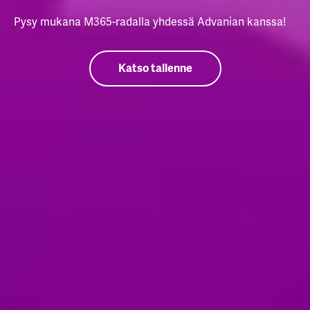
Pysy mukana M365-radalla yhdessä Advanian kanssa!
Katso tallenne