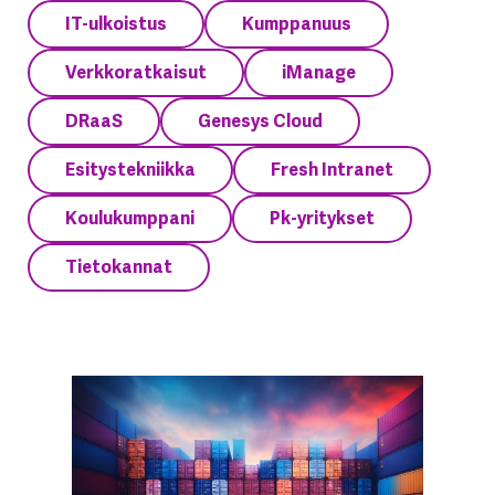
IT-ulkoistus
Kumppanuus
Verkkoratkaisut
iManage
DRaaS
Genesys Cloud
Esitystekniikka
Fresh Intranet
Koulukumppani
Pk-yritykset
Tietokannat