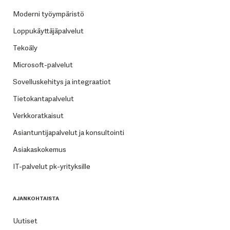
Moderni työympäristö
Loppukäyttäjäpalvelut
Tekoäly
Microsoft-palvelut
Sovelluskehitys ja integraatiot
Tietokantapalvelut
Verkkoratkaisut
Asiantuntijapalvelut ja konsultointi
Asiakaskokemus
IT-palvelut pk-yrityksille
AJANKOHTAISTA
Uutiset