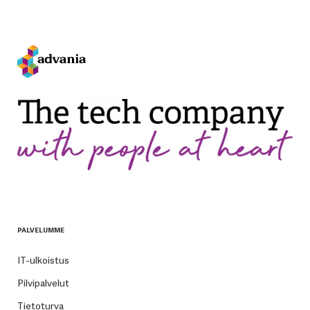
PALVELUMME
IT-ulkoistus
Pilvipalvelut
Tietoturva