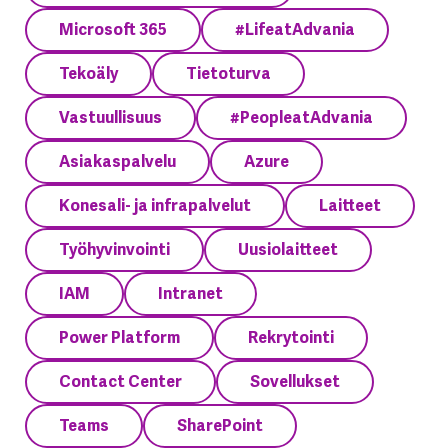
Microsoft 365
#LifeatAdvania
Tekoäly
Tietoturva
Vastuullisuus
#PeopleatAdvania
Asiakaspalvelu
Azure
Konesali- ja infrapalvelut
Laitteet
Työhyvinvointi
Uusiolaitteet
IAM
Intranet
Power Platform
Rekrytointi
Contact Center
Sovellukset
Teams
SharePoint