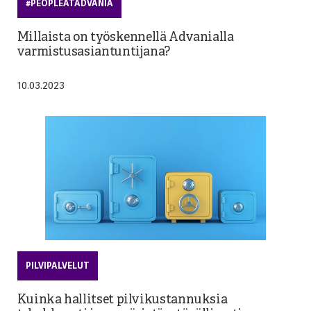
#PEOPLEATADVANIA
Millaista on työskennellä Advanialla
varmistusasiantuntijana?
10.03.2023
PILVIPALVELUT
Kuinka hallitset pilvikustannuksia