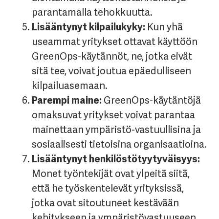
parantamalla tehokkuutta.
Lisääntynyt kilpailukyky:
Kun yhä
useammat yritykset ottavat käyttöön
GreenOps-käytännöt, ne, jotka eivät
sitä tee, voivat joutua epäedulliseen
kilpailuasemaan.
Parempi maine:
GreenOps-käytäntöjä
omaksuvat yritykset voivat parantaa
mainettaan ympäristö-vastuullisina ja
sosiaalisesti tietoisina organisaatioina.
Lisääntynyt henkilöstötyytyväisyys:
Monet työntekijät ovat ylpeitä siitä,
että he työskentelevät yrityksissä,
jotka ovat sitoutuneet kestävään
kehitykseen ja ympäristövastuuseen.