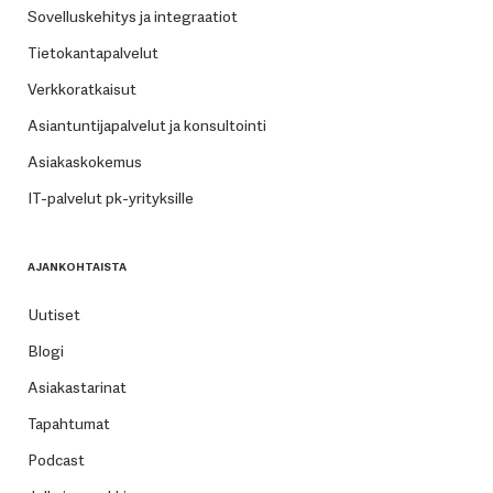
Sovelluskehitys ja integraatiot
Tietokantapalvelut
Verkkoratkaisut
Asiantuntijapalvelut ja konsultointi
Asiakaskokemus
IT-palvelut pk-yrityksille
AJANKOHTAISTA
Uutiset
Blogi
Asiakastarinat
Tapahtumat
Podcast