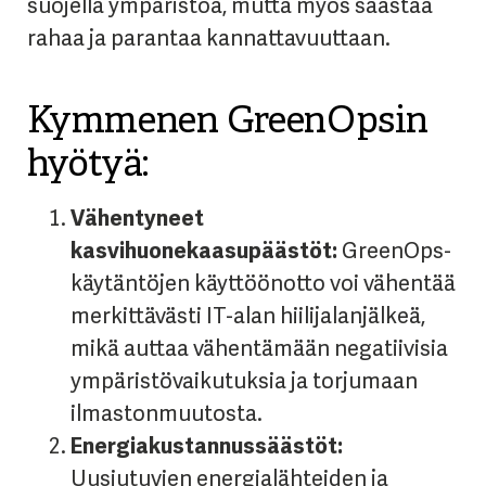
suojella ympäristöä, mutta myös säästää
rahaa ja parantaa kannattavuuttaan.
Kymmenen GreenOpsin
hyötyä:
Vähentyneet
kasvihuonekaasupäästöt:
GreenOps-
käytäntöjen käyttöönotto voi vähentää
merkittävästi IT-alan hiilijalanjälkeä,
mikä auttaa vähentämään negatiivisia
ympäristövaikutuksia ja torjumaan
ilmastonmuutosta.
Energiakustannussäästöt:
Uusiutuvien energialähteiden ja