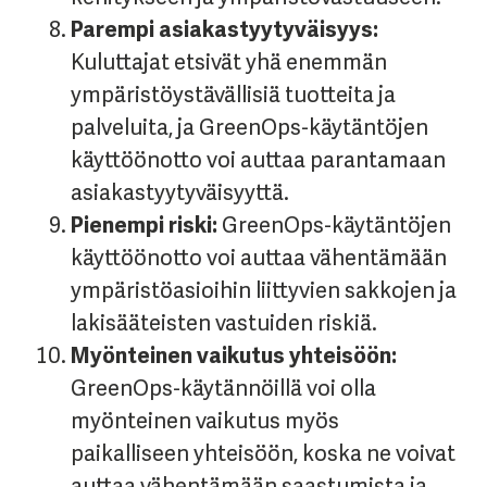
Parempi asiakastyytyväisyys:
Kuluttajat etsivät yhä enemmän
ympäristöystävällisiä tuotteita ja
palveluita, ja GreenOps-käytäntöjen
käyttöönotto voi auttaa parantamaan
asiakastyytyväisyyttä.
Pienempi riski:
GreenOps-käytäntöjen
käyttöönotto voi auttaa vähentämään
ympäristöasioihin liittyvien sakkojen ja
lakisääteisten vastuiden riskiä.
Myönteinen vaikutus yhteisöön:
GreenOps-käytännöillä voi olla
myönteinen vaikutus myös
paikalliseen yhteisöön, koska ne voivat
auttaa vähentämään saastumista ja