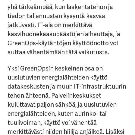
yhä tärkeämpää, kun laskentatehon ja
tiedon tallennusten kysyntä kasvaa
jatkuvasti. IT-ala on merkittävä
kasvihuonekaasupäästöjen aiheuttaja, ja
GreenOps-käytäntöjen käyttöönotto voi
auttaa vähentämään tätä vaikutusta.
Yksi GreenOpsin keskeinen osa on
uusiutuvien energialähteiden käyttö
datakeskusten ja muun IT-infrastruktuurin
tehonlähteenä. Palvelinkeskukset
kuluttavat paljon sähköä, ja uusiutuvien
energialähteiden, kuten aurinko- tai
tuulivoiman, käyttö voi vähentää
merkittävästi niiden hiilijalanjälkeä. Lisäksi