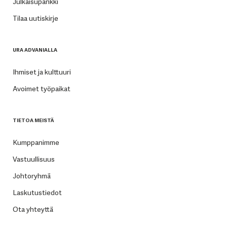
Julkaisupankki
Tilaa uutiskirje
URA ADVANIALLA
Ihmiset ja kulttuuri
Avoimet työpaikat
TIETOA MEISTÄ
Kumppanimme
Vastuullisuus
Johtoryhmä
Laskutustiedot
Ota yhteyttä