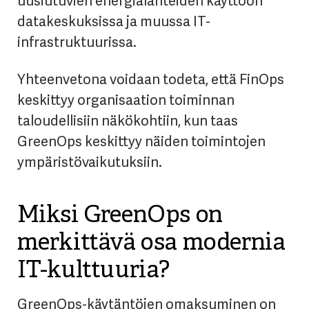
uusiutuvien energialähteiden käyttöön
datakeskuksissa ja muussa IT-
infrastruktuurissa.
Yhteenvetona voidaan todeta, että FinOps
keskittyy organisaation toiminnan
taloudellisiin näkökohtiin, kun taas
GreenOps keskittyy näiden toimintojen
ympäristövaikutuksiin.
Miksi GreenOps on
merkittävä osa modernia
IT-kulttuuria?
GreenOps-käytäntöjen omaksuminen on