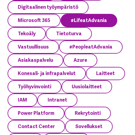
Digitaalinen työympäristö
Microsoft 365
#LifeatAdvania
Tekoäly
Tietoturva
Vastuullisuus
#PeopleatAdvania
Asiakaspalvelu
Azure
Konesali- ja infrapalvelut
Laitteet
Työhyvinvointi
Uusiolaitteet
IAM
Intranet
Power Platform
Rekrytointi
Contact Center
Sovellukset