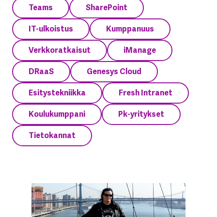
Teams
SharePoint
IT-ulkoistus
Kumppanuus
Verkkoratkaisut
iManage
DRaaS
Genesys Cloud
Esitystekniikka
Fresh Intranet
Koulukumppani
Pk-yritykset
Tietokannat