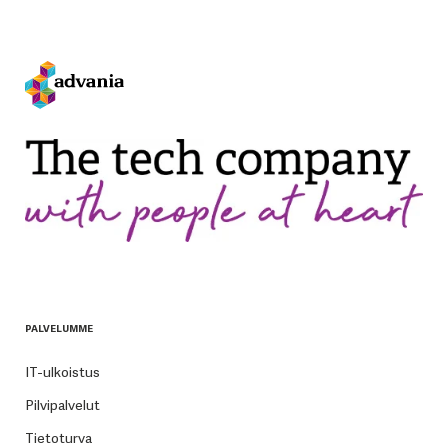
PALVELUMME
IT-ulkoistus
Pilvipalvelut
Tietoturva