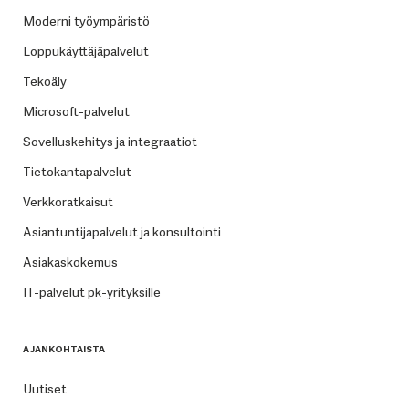
Moderni työympäristö
Loppukäyttäjäpalvelut
Tekoäly
Microsoft-palvelut
Sovelluskehitys ja integraatiot
Tietokantapalvelut
Verkkoratkaisut
Asiantuntijapalvelut ja konsultointi
Asiakaskokemus
IT-palvelut pk-yrityksille
AJANKOHTAISTA
Uutiset