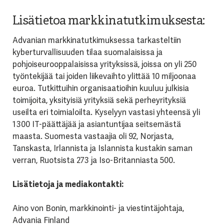
Lisätietoa markkinatutkimuksesta:
Advanian markkinatutkimuksessa tarkasteltiin
kyberturvallisuuden tilaa suomalaisissa ja
pohjoiseurooppalaisissa yrityksissä, joissa on yli 250
työntekijää tai joiden liikevaihto ylittää 10 miljoonaa
euroa. Tutkittuihin organisaatioihin kuuluu julkisia
toimijoita, yksityisiä yrityksiä sekä perheyrityksiä
useilta eri toimialoilta. Kyselyyn vastasi yhteensä yli
1 300 IT-päättäjää ja asiantuntijaa seitsemästä
maasta. Suomesta vastaajia oli 92, Norjasta,
Tanskasta, Irlannista ja Islannista kustakin saman
verran, Ruotsista 273 ja Iso-Britanniasta 500.
Lisätietoja ja mediakontakti:
Aino von Bonin, markkinointi- ja viestintäjohtaja,
Advania Finland