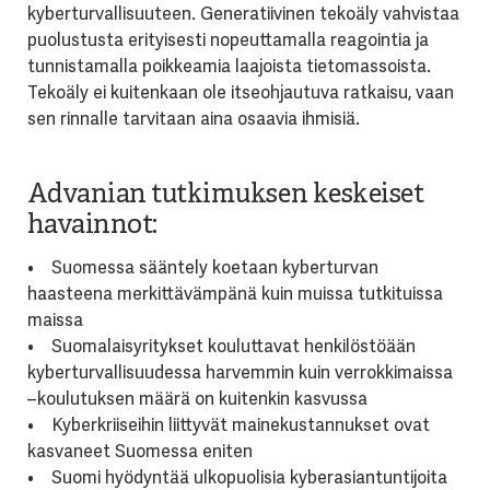
kyberturvallisuuteen. Generatiivinen tekoäly vahvistaa
puolustusta erityisesti nopeuttamalla reagointia ja
tunnistamalla poikkeamia laajoista tietomassoista.
Tekoäly ei kuitenkaan ole itseohjautuva ratkaisu, vaan
sen rinnalle tarvitaan aina osaavia ihmisiä.
Advanian tutkimuksen keskeiset
havainnot:
• Suomessa sääntely koetaan kyberturvan
haasteena merkittävämpänä kuin muissa tutkituissa
maissa
• Suomalaisyritykset kouluttavat henkilöstöään
kyberturvallisuudessa harvemmin kuin verrokkimaissa
–koulutuksen määrä on kuitenkin kasvussa
• Kyberkriiseihin liittyvät mainekustannukset ovat
kasvaneet Suomessa eniten
• Suomi hyödyntää ulkopuolisia kyberasiantuntijoita