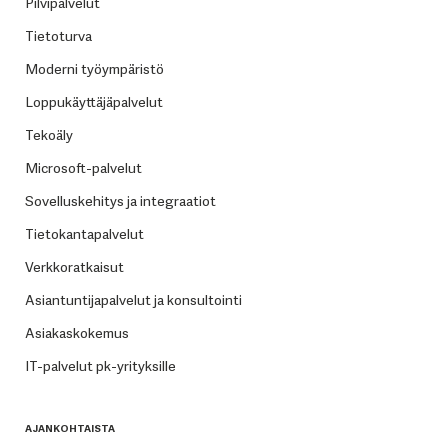
Pilvipalvelut
Tietoturva
Moderni työympäristö
Loppukäyttäjäpalvelut
Tekoäly
Microsoft-palvelut
Sovelluskehitys ja integraatiot
Tietokantapalvelut
Verkkoratkaisut
Asiantuntijapalvelut ja konsultointi
Asiakaskokemus
IT-palvelut pk-yrityksille
AJANKOHTAISTA