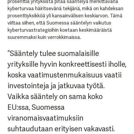
prosenttia yrityksistä pitää sääntelyä merkittävänä
kyberturvaa häiritsevänä tekijänä, mikä on kahdeksan
prosenttiyksikköä yli kansainvälisen keskiarvon. Tämä
viittaa siihen, että Suomessa sääntelyn vaikutus
kyberturvastrategioihin koetaan keskimääräistä
suuremmaksi kuin verrokkimaissa.
”Sääntely tulee suomalaisille
yrityksille hyvin konkreettisesti iholle,
koska vaatimustenmukaisuus vaatii
investointeja ja jatkuvaa työtä.
Vaikka sääntely on sama koko
EU:ssa, Suomessa
viranomaisvaatimuksiin
suhtaudutaan erityisen vakavasti.