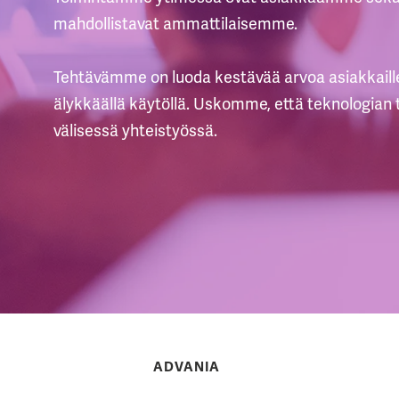
mahdollistavat ammattilaisemme. ​
Tehtävämme on luoda kestävää arvoa asiakkaill
älykkäällä käytöllä. Uskomme, että teknologian 
välisessä yhteistyössä.
ADVANIA