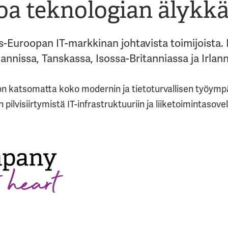
oa teknologian älykkää
s-Euroopan IT-markkinan johtavista toimijoista.
slannissa, Tanskassa, Isossa-Britanniassa ja Irlann
 katsomatta koko modernin ja tietoturvallisen työympä
ilvisiirtymistä IT-infrastruktuuriin ja liiketoimintasovel