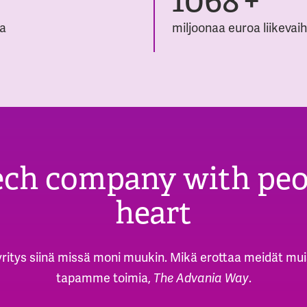
a
miljoonaa euroa liikevai
ech company with peo
heart
yritys siinä missä moni muukin. Mikä erottaa meidät mu
tapamme toimia,
.
The Advania Way