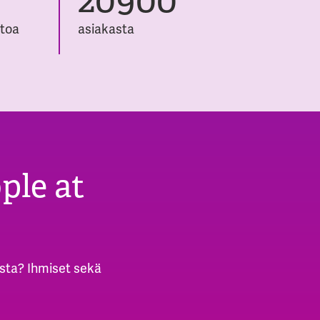
htoa
asiakasta
ple at
ista? Ihmiset sekä