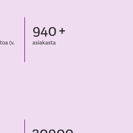
1475
+
toa (v.
asiakasta
30000