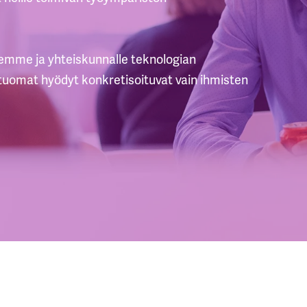
emme ja yhteiskunnalle teknologian
tuomat hyödyt konkretisoituvat vain ihmisten