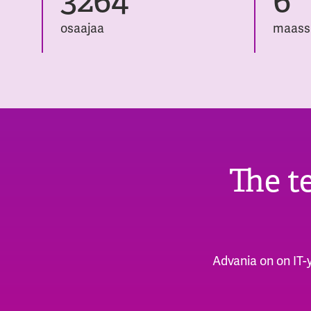
osaajaa
maass
The t
Advania on on IT-