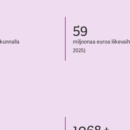
94
kunnalla
miljoonaa euroa liikevaih
2025)
1700
+