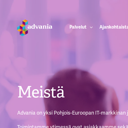
Palvelut
Ajankohtaist
Meistä
Advania on yksi Pohjois-Euroopan IT-markkinan j
Toimintamme ytimessä ovat asiakkaamme sekä h