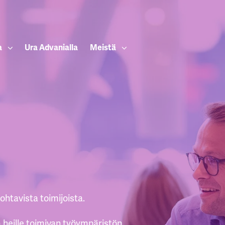
a
Ura Advanialla
Meistä
ohtavista toimijoista.
eille toimivan työympäristön