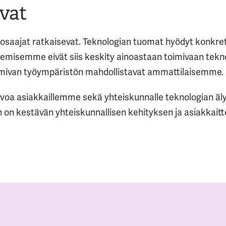
evat
 osaajat ratkaisevat. Teknologian tuomat hyödyt konkret
kemisemme eivät siis keskity ainoastaan toimivaan tek
imivan työympäristön mahdollistavat ammattilaisemme.
oa asiakkaillemme sekä yhteiskunnalle teknologian älyk
 on kestävän yhteiskunnallisen kehityksen ja asiakkai