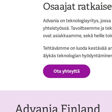
Osaajat ratkais
Advania on teknologiayritys, jossa
yhteistyössä. Tavoitteemme ja te
ovat asiakkaamme, sekä heille to
Tehtävämme on luoda kestävää arv
älykäs teknologian hyödyntäminen
Ota yhteyttä
Advania Finland