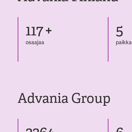
186
+
6
osaajaa
paikka
Advania Group
5000
7