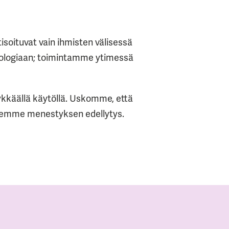
isoituvat vain ihmisten välisessä
nologiaan; toimintamme ytimessä
käällä käytöllä. ​Uskomme, että
ttemme menestyksen edellytys.