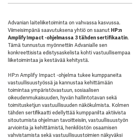
Advanian laiteliiketoiminta on vahvassa kasvussa.
Viimeisimpänä saavutuksena yhtiö on saanut
HP:n
Amplify Impact -ohjelmassa
3 tähden sertifikaatin
.
Tämä tunnustus myönnettiin Advanialle sen
konkreettisista edistysaskelista kohti vastuullisempaa
liiketoimintaa ja kestävää kehitystä.
HP:n Amplify Impact -ohjelma tukee kumppaneita
vastuullisuustyössä ja kannustaa kehittämään
toimintaa ympäristövastuun, sosiaalisen
oikeudenmukaisuuden, hyvän hallintotavan sekä
toimitusketjun vastuullisuuden näkökulmista. Kolmen
tähden sertifikaatti edellyttää kumppanilta aktiivista
sitoutumista ohjelman tavoitteisiin, vastuullisuustyön
arviointia ja kehittämistä, henkilöstön osaamisen
vahvistamista sekä vastuullisuustoimien näkyväksi