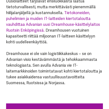
Uusiolaitteet tarjoavat ensiluokkaista laatua
tietoturvallisesti, mutta merkittävästi pienemmällä
hiilijalanjäljellä ja kustannuksella.
Tietokoneiden,
puhelimien ja muiden IT-laitteiden kiertotaloutta
vauhdittaa Advanian uusi Dreamhouse-käsittelylaitos
Ruotsin Enköpingissä.
Dreamhousen vuotuinen
kapasiteetti riittää miljoonan IT-laitteen käsittelyyn
kohti uudelleenkäyttöä.
Dreamhouse ei ole vain logistiikkakeskus – se on
Advanian visio kestävämmästä ja tehokkaammasta
teknologiasta. Sen avulla Advania vie IT-
laitemarkkinoiden toimintatavat kohti kiertotaloutta ja
tukee asiakkaidensa vastuullisuustavoitteita
Suomessa, Ruotsissa ja Norjassa.