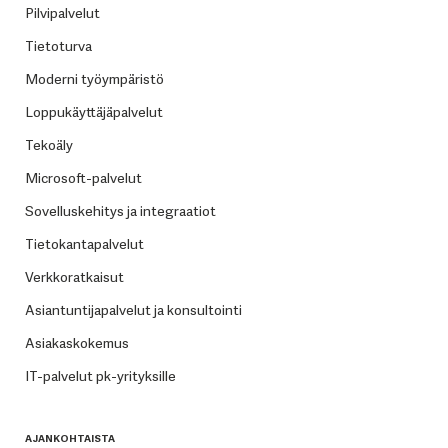
Pilvipalvelut
Tietoturva
Moderni työympäristö
Loppukäyttäjäpalvelut
Tekoäly
Microsoft-palvelut
Sovelluskehitys ja integraatiot
Tietokantapalvelut
Verkkoratkaisut
Asiantuntijapalvelut ja konsultointi
Asiakaskokemus
IT-palvelut pk-yrityksille
AJANKOHTAISTA