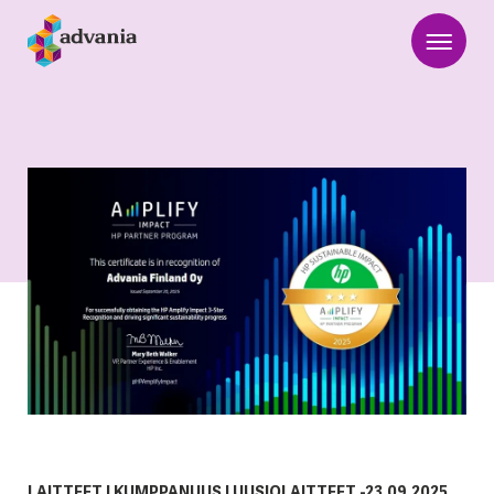
LAITTEET
|
KUMPPANUUS
|
UUSIOLAITTEET
-
23.09.2025