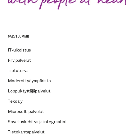
PALVELUMME
IT-ulkoistus
Pilvipalvelut
Tietoturva
Moderni työympäristö
Loppukäyttäjäpalvelut
Tekoäly
Microsoft-palvelut
Sovelluskehitys ja integraatiot
Tietokantapalvelut