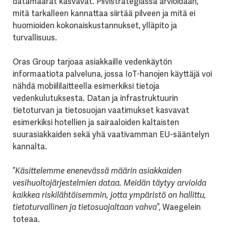
datamäärät kasvavat. Pilvistrategiassa arvioidaan,
mitä tarkalleen kannattaa siirtää pilveen ja mitä ei
huomioiden kokonaiskustannukset, ylläpito ja
turvallisuus.
Oras Group tarjoaa asiakkaille vedenkäytön
informaatiota palveluna, jossa IoT-hanojen käyttäjä voi
nähdä mobiililaitteella esimerkiksi tietoja
vedenkulutuksesta. Datan ja infrastruktuurin
tietoturvan ja tietosuojan vaatimukset kasvavat
esimerkiksi hotellien ja sairaaloiden kaltaisten
suurasiakkaiden sekä yhä vaativamman EU-sääntelyn
kannalta.
”
Käsittelemme enenevässä määrin asiakkaiden
vesihuoltojärjestelmien dataa. Meidän täytyy arvioida
kaikkea riskilähtöisemmin, jotta ympäristö on hallittu,
tietoturvallinen ja tietosuojaltaan vahva
”, Waegelein
toteaa.