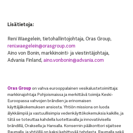
Lisätietoja:
Reni Waegelein, tietohallintojohtaja, Oras Group,
reni.waegelein@orasgroup.com
Aino von Bonin, markkinointi- ja viestintäjohtaja,
Advania Finland,
aino.vonbonin@advania.com
Oras Group
on vahva eurooppalainen vesikalustetoimittaja:
markkinajohtaja Pohjoismaissa ja merkittävä toimija Keski-
Euroopassa vahvojen brändien ja erinomaisen
käyttäjäkokemuksen ansiosta. Yhtiön missiona on luoda
älykkäimpiä ja vastuullisimpia vedenkäyttökokemuksia kaikille, ja
tätä se toteuttaa kahdella luotettavalla ja innovatiivisella
brändillä, Oraksella ja Hansalla. Konsernin pääkonttori sijaitsee
Raumalla, ja yhtiöllä on kaksi kehittyvää tehdasta, Raumalla sekä