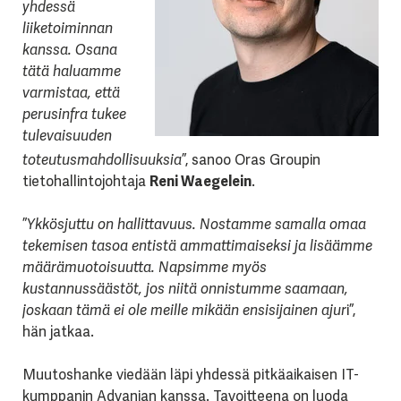
yhdessä
liiketoiminnan
kanssa. Osana
tätä haluamme
varmistaa, että
perusinfra tukee
tulevaisuuden
toteutusmahdollisuuksia
”, sanoo Oras Groupin
tietohallintojohtaja
Reni Waegelein
.
”
Ykkösjuttu on hallittavuus. Nostamme samalla omaa
tekemisen tasoa entistä ammattimaiseksi ja lisäämme
määrämuotoisuutta. Napsimme myös
kustannussäästöt, jos niitä onnistumme saamaan,
joskaan tämä ei ole meille mikään ensisijainen ajur
i”,
hän jatkaa.
Muutoshanke viedään läpi yhdessä pitkäaikaisen IT-
kumppanin Advanian kanssa. Tavoitteena on luoda