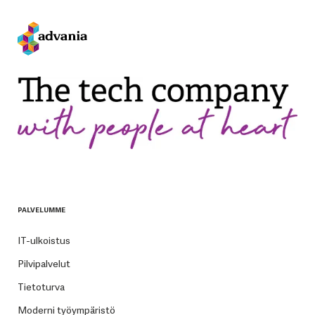
PALVELUMME
IT-ulkoistus
Pilvipalvelut
Tietoturva
Moderni työympäristö