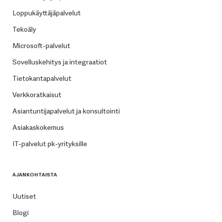
Loppukäyttäjäpalvelut
Tekoäly
Microsoft-palvelut
Sovelluskehitys ja integraatiot
Tietokantapalvelut
Verkkoratkaisut
Asiantuntijapalvelut ja konsultointi
Asiakaskokemus
IT-palvelut pk-yrityksille
AJANKOHTAISTA
Uutiset
Blogi