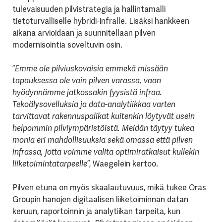
tulevaisuuden pilvistrategia ja hallintamalli
tietoturvalliselle hybridi-infralle. Lisäksi hankkeen
aikana arvioidaan ja suunnitellaan pilven
modernisointia soveltuvin osin.
”
Emme ole pilviuskovaisia emmekä missään
tapauksessa ole vain pilven varassa, vaan
hyödynnämme jatkossakin fyysistä infraa.
Tekoälysovelluksia ja data-analytiikkaa varten
tarvittavat rakennuspalikat kuitenkin löytyvät usein
helpommin pilviympäristöistä. Meidän täytyy tukea
monia eri mahdollisuuksia sekä omassa että pilven
infrassa, jotta voimme valita optimiratkaisut kullekin
liiketoimintatarpeelle
”, Waegelein kertoo.
Pilven etuna on myös skaalautuvuus, mikä tukee Oras
Groupin hanojen digitaalisen liiketoiminnan datan
keruun, raportoinnin ja analytiikan tarpeita, kun