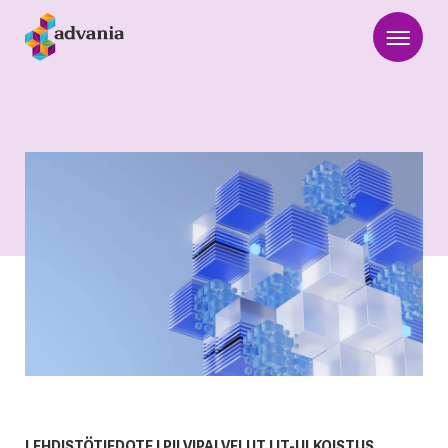
LEHDISTÖTIEDOTE
|
PILVIPALVELUT
|
IT-ULKOISTUS