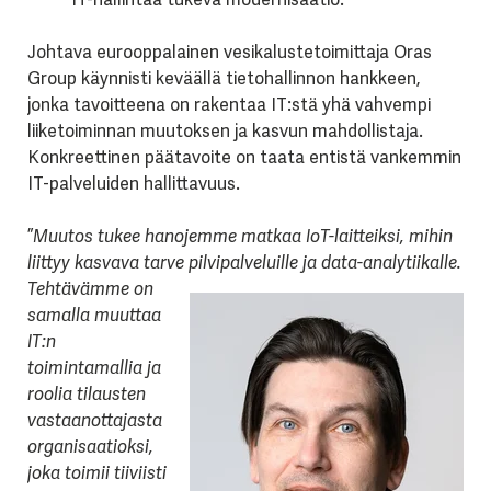
Johtava eurooppalainen vesikalustetoimittaja Oras
Group käynnisti keväällä tietohallinnon hankkeen,
jonka tavoitteena on rakentaa IT:stä yhä vahvempi
liiketoiminnan muutoksen ja kasvun mahdollistaja.
Konkreettinen päätavoite on taata entistä vankemmin
IT-palveluiden hallittavuus.
”
Muutos tukee hanojemme matkaa IoT-laitteiksi, mihin
liittyy kasvava tarve pilvipalveluille ja data-analytiikalle.
Tehtävämme
on
samalla muuttaa
IT:n
toimintamallia ja
roolia tilausten
vastaanottajasta
organisaatioksi,
joka toimii tiiviisti