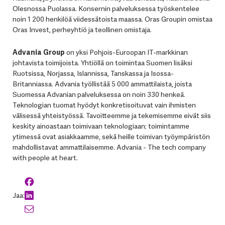
Olesnossa Puolassa. Konsernin palveluksessa työskentelee
noin 1 200 henkilöä viidessätoista maassa. Oras Groupin omistaa
Oras Invest, perheyhtiö ja teollinen omistaja.
Advania Group
on yksi Pohjois-Euroopan IT-markkinan
johtavista toimijoista. Yhtiöllä on toimintaa Suomen lisäksi
Ruotsissa, Norjassa, Islannissa, Tanskassa ja Isossa-
Britanniassa. Advania työllistää 5 000 ammattilaista, joista
Suomessa Advanian palveluksessa on noin 330 henkeä.
Teknologian tuomat hyödyt konkretisoituvat vain ihmisten
välisessä yhteistyössä. Tavoitteemme ja tekemisemme eivät siis
keskity ainoastaan toimivaan teknologiaan; toimintamme
ytimessä ovat asiakkaamme, sekä heille toimivan työympäristön
mahdollistavat ammattilaisemme. Advania - The tech company
with people at heart.
Jaa: