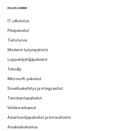
PALVELUMME
IT-ulkoistus
Pilvipalvelut
Tietoturva
Moderni työympäristö
Loppukäyttäjäpalvelut
Tekoäly
Microsoft-palvelut
Sovelluskehitys ja integraatiot
Tietokantapalvelut
Verkkoratkaisut
Asiantuntijapalvelut ja konsultointi
Asiakaskokemus