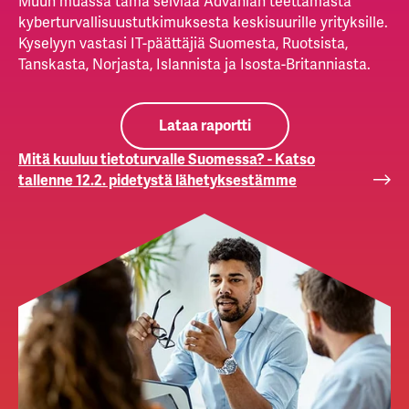
Muun muassa tämä selviää Advanian teettämästä
kyberturvallisuustutkimuksesta keskisuurille yrityksille.
Kyselyyn vastasi IT-päättäjiä Suomesta, Ruotsista,
Tanskasta, Norjasta, Islannista ja Isosta-Britanniasta.
Lataa raportti
Mitä kuuluu tietoturvalle Suomessa? - Katso
tallenne 12.2. pidetystä lähetyksestämme