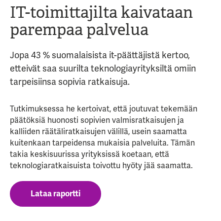
IT-toimittajilta kaivataan
parempaa palvelua
Jopa 43
% suomalaisista it-päättäjistä kerto
o
,
etteivät saa suurilta teknolo
giayrityksiltä omiin
tarpeisiin
sa
sopivia ratkaisuja.
Tutkimuksessa
he kertoivat, että joutuvat tekemään
päätöksiä
huonosti sopivien valmisratkaisujen ja
kalliiden räätäli
ratkaisujen välillä
, usein saamatta
kuitenkaan tarpeidensa mukaisia palveluita
.
Tämän
takia k
eskisuurissa yrityksissä koetaan, että
teknologiaratkaisuista toivottu hyöty jää saamatta.
Lataa raportti