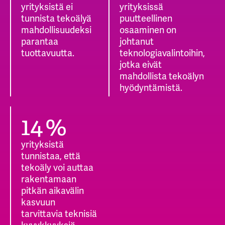
yrityksistä ei
yrityksissä
tunnista tekoälyä
puutteellinen
mahdollisuudeksi
osaaminen on
parantaa
johtanut
tuottavuutta.
teknologiavalintoihin,
jotka eivät
mahdollista tekoälyn
hyödyntämistä.
19
%
yrityksistä
tunnistaa, että
tekoäly voi auttaa
rakentamaan
pitkän aikavälin
kasvuun
tarvittavia teknisiä