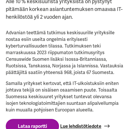
Alle 10 % keskisuurista yrityksistä on pystynyt
pitämään korkean asiantuntemuksen omaavaa IT-
henkilöstöä yli 2 vuoden ajan.
Advanian teettämä tutkimus keskisuurille yrityksille
nostaa esiin useita ongelmia erityisesti
kyberturvallisuuden tilassa. Tutkimuksen teki
marraskuussa 2023 riippumaton tutkimusyritys
Censuswide Suomen lisäksi Isossa-Britanniassa,
Ruotsissa, Tanskassa, Norjassa ja Islannissa. Vastauksia
päättäjiltä saatiin yhteensä 968, joista 67 Suomesta.
Samalla yritykset kertovat, että IT-ulkoistuksiin eniten
johtava tekijä on sisäisen osaamisen puute. Toisaalta
Suomessa keskisuuret yritykset tuntevat olevansa
isojen teknologiatoimittajien suuntaan alipalvellumpia
kuin muualla pohjoisen Euroopan alueella.
Lataa raportti
Lue lehdistötiedote