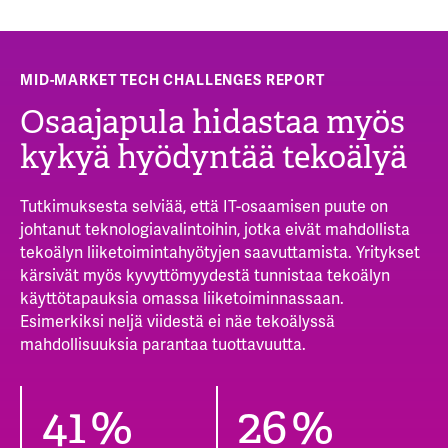
MID-MARKET TECH CHALLENGES REPORT
Osaajapula hidastaa myös
kykyä hyödyntää tekoälyä
Tutkimuksesta selviää, että IT-
osaamisen puute
on
johtanut teknologiavalintoihin, jotka eivät mahdollista
tekoälyn liiketoimintahyötyjen
saavuttamista
.
Yritykset
kärsivät myös kyvyttömyydestä tunnistaa tekoälyn
käyttötapauksia omassa liiketoiminnassaan
.
Esimerkiksi neljä viidestä ei näe tekoälyssä
mahdollisuuksia parantaa tuottavuutta.
57
%
37
%