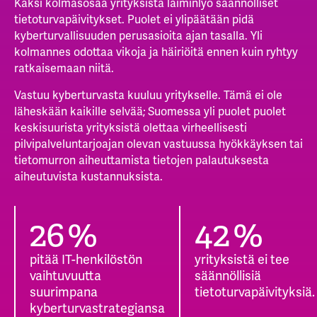
Kaksi kolmasosaa yrityksistä laiminlyö säännölliset
tietoturvapäivitykset. Puolet ei ylipäätään pidä
kyberturvallisuuden perusasioita ajan tasalla. Yli
kolmannes
odottaa vikoja ja häiriöitä ennen kuin ryhtyy
ratkaisemaan niitä.
Vastuu kyberturvasta kuuluu yritykselle. Tämä ei ole
läheskään kaikille selvää; Suomessa yli puolet puolet
keskisuurista yrityksistä ​olettaa virheellisesti
pilvipalveluntarjoajan olevan vastuussa hyökkäyksen tai
tietomurron aiheuttamista tietojen palautuksesta
aiheutuvista kustannuksista.
34
%
55
%
pitää IT-henkilöstön
yrityksistä ei tee
vaihtuvuutta
säännöllisiä
suurimpana
tietoturvapäivityksiä.
kyberturvastrategiansa