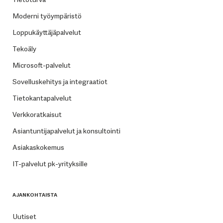
Moderni työympäristö
Loppukäyttäjäpalvelut
Tekoäly
Microsoft-palvelut
Sovelluskehitys ja integraatiot
Tietokantapalvelut
Verkkoratkaisut
Asiantuntijapalvelut ja konsultointi
Asiakaskokemus
IT-palvelut pk-yrityksille
AJANKOHTAISTA
Uutiset