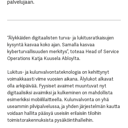
palvelujaan.
“Älykkäiden digitaalisten turva- ja lukitusratkaisujen
kysyntä kasvaa koko ajan. Samalla kasvaa
kyberturvallisuuden merkitys”, toteaa Head of Service
Operations Katja Kuusela Abloylta.
Lukitus- ja kulunvalvontateknologia on kehittynyt
voimakkaasti viime vuosien aikana. Älylukot alkavat
olla arkipäivää. Fyysiset avaimet muuntuvat nyt
digitaalisiksi avaimiksi ja kulkeminen on mahdollista
esimerkiksi mobiililaitteella. Kulunvalvonta on yhä
useammin pilvipalvelussa, ja yhden järjestelmän kautta
voidaan hallita pääsyä useisiin erilaisiin tiloihin
toimistorakennuksista pysäköintihalleihin.