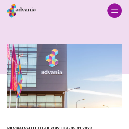
PILVIPALVELUT
|
IT-ULKOISTUS
-
05.01.2023