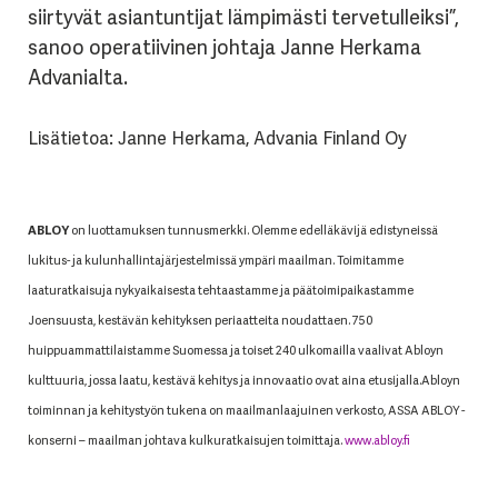
siirtyvät asiantuntijat lämpimästi tervetulleiksi”,
sanoo operatiivinen johtaja Janne Herkama
Advanialta.
Lisätietoa: Janne Herkama, Advania Finland Oy
ABLOY
on luottamuksen tunnusmerkki. Olemme edelläkävijä edistyneissä
lukitus- ja kulunhallintajärjestelmissä ympäri maailman. Toimitamme
laaturatkaisuja nykyaikaisesta tehtaastamme ja päätoimipaikastamme
Joensuusta, kestävän kehityksen periaatteita noudattaen. 750
huippuammattilaistamme Suomessa ja toiset 240 ulkomailla vaalivat Abloyn
kulttuuria, jossa laatu, kestävä kehitys ja innovaatio ovat aina etusijalla.Abloyn
toiminnan ja kehitystyön tukena on maailmanlaajuinen verkosto, ASSA ABLOY -
konserni – maailman johtava kulkuratkaisujen toimittaja.
www.abloy.fi