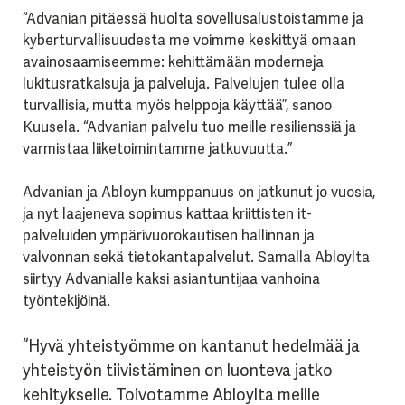
“Advanian pitäessä huolta sovellusalustoistamme ja
kyberturvallisuudesta me voimme keskittyä omaan
avainosaamiseemme: kehittämään moderneja
lukitusratkaisuja ja palveluja. Palvelujen tulee olla
turvallisia, mutta myös helppoja käyttää”, sanoo
Kuusela. “Advanian palvelu tuo meille resilienssiä ja
varmistaa liiketoimintamme jatkuvuutta.”
Advanian ja Abloyn kumppanuus on jatkunut jo vuosia,
ja nyt laajeneva sopimus kattaa kriittisten it-
palveluiden ympärivuorokautisen hallinnan ja
valvonnan sekä tietokantapalvelut. Samalla Abloylta
siirtyy Advanialle kaksi asiantuntijaa vanhoina
työntekijöinä.
“Hyvä yhteistyömme on kantanut hedelmää ja
yhteistyön tiivistäminen on luonteva jatko
kehitykselle. Toivotamme Abloylta meille