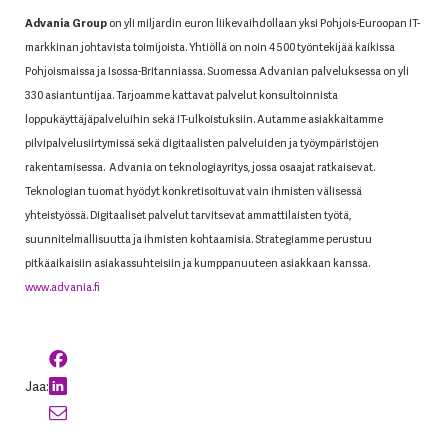
Advania Group
on yli miljardin euron liikevaihdollaan yksi Pohjois-Euroopan IT-
markkinan johtavista toimijoista. Yhtiöllä on noin 4 500 työntekijää kaikissa
Pohjoismaissa ja Isossa-Britanniassa. Suomessa Advanian palveluksessa on yli
330 asiantuntijaa. Tarjoamme kattavat palvelut konsultoinnista
loppukäyttäjäpalveluihin sekä IT-ulkoistuksiin. Autamme asiakkaitamme
pilvipalvelusiirtymissä sekä digitaalisten palveluiden ja työympäristöjen
rakentamisessa.
Advania on teknologiayritys, jossa osaajat ratkaisevat.
Teknologian tuomat hyödyt konkretisoituvat vain ihmisten välisessä
yhteistyössä. Digitaaliset palvelut tarvitsevat ammattilaisten työtä,
suunnitelmallisuutta ja ihmisten kohtaamisia. Strategiamme perustuu
pitkäaikaisiin asiakassuhteisiin ja kumppanuuteen asiakkaan kanssa.
www.advania.fi
Jaa: