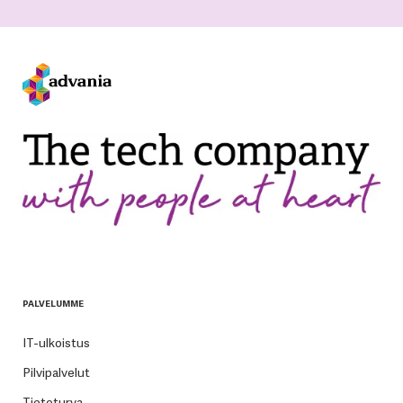
PALVELUMME
IT-ulkoistus
Pilvipalvelut
Tietoturva