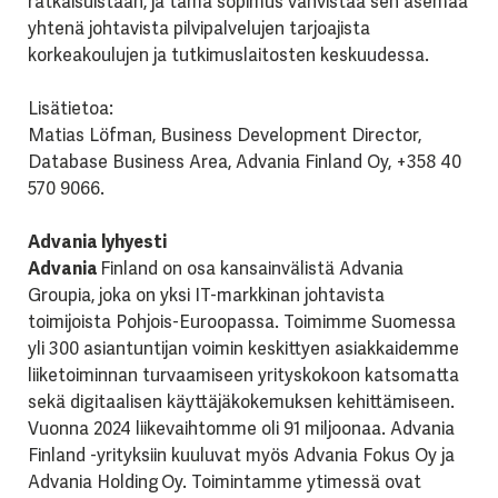
ratkaisuistaan, ja tämä sopimus vahvistaa sen asemaa
yhtenä johtavista pilvipalvelujen tarjoajista
korkeakoulujen ja tutkimuslaitosten keskuudessa.
Lisätietoa:
Matias Löfman, Business Development Director,
Database Business Area, Advania Finland Oy, +358 40
570 9066.
Advania lyhyesti
Advania
Finland on osa kansainvälistä Advania
Groupia, joka on yksi IT-markkinan johtavista
toimijoista Pohjois-Euroopassa. Toimimme Suomessa
yli 300 asiantuntijan voimin keskittyen asiakkaidemme
liiketoiminnan turvaamiseen yrityskokoon katsomatta
sekä digitaalisen käyttäjäkokemuksen kehittämiseen.
Vuonna 2024 liikevaihtomme oli 91 miljoonaa. Advania
Finland -yrityksiin kuuluvat myös Advania Fokus Oy ja
Advania Holding Oy. Toimintamme ytimessä ovat