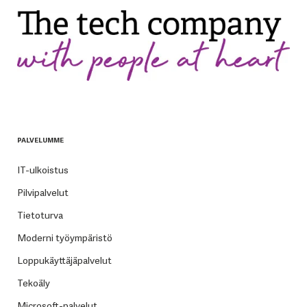
PALVELUMME
IT-ulkoistus
Pilvipalvelut
Tietoturva
Moderni työympäristö
Loppukäyttäjäpalvelut
Tekoäly
Microsoft-palvelut