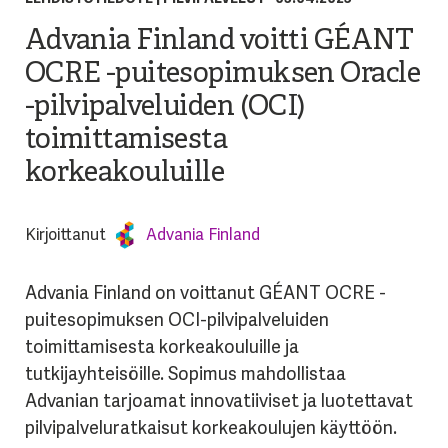
Advania Finland voitti GÉANT
OCRE -puitesopimuksen Oracle
-pilvipalveluiden (OCI)
toimittamisesta
korkeakouluille
Kirjoittanut
Advania Finland
Advania
Finland on
vo
ittanut
G
ÉANT OCRE
-
pu
itesopimuksen
O
CI-
pi
lvipalveluiden
t
o
imittamisesta
k
o
rkeakouluille
j
a
tu
tkijayhteisöille
. Sopimus mahdollistaa
Advanian tarjoamat innovatiiviset ja luotettavat
pilvipalveluratkaisut korkeakoulujen käyttöön.