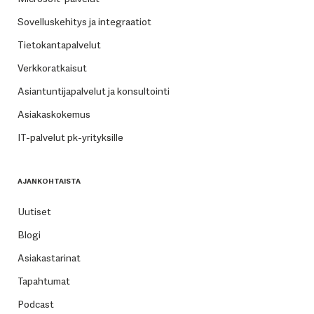
Sovelluskehitys ja integraatiot
Tietokantapalvelut
Verkkoratkaisut
Asiantuntijapalvelut ja konsultointi
Asiakaskokemus
IT-palvelut pk-yrityksille
AJANKOHTAISTA
Uutiset
Blogi
Asiakastarinat
Tapahtumat
Podcast