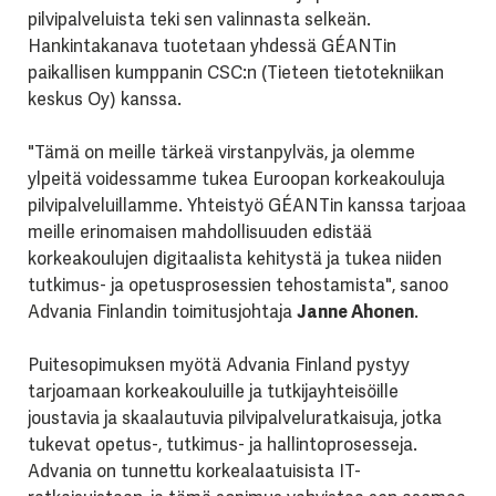
pilvipalveluista teki sen valinnasta selkeän.
Hankintakanava tuotetaan yhdessä GÉANTin
paikallisen kumppanin CSC:n (Tieteen tietotekniikan
keskus Oy) kanssa.
"Tämä on meille tärkeä virstanpylväs, ja olemme
ylpeitä voidessamme tukea Euroopan korkeakouluja
pilvipalveluillamme. Yhteistyö GÉANTin kanssa tarjoaa
meille erinomaisen mahdollisuuden edistää
korkeakoulujen digitaalista kehitystä ja tukea niiden
tutkimus- ja opetusprosessien tehostamista", sanoo
Advania Finlandin toimitusjohtaja
Janne Ahonen
.
Puitesopimuksen myötä Advania Finland pystyy
tarjoamaan korkeakouluille ja tutkijayhteisöille
joustavia ja skaalautuvia pilvipalveluratkaisuja, jotka
tukevat opetus-, tutkimus- ja hallintoprosesseja.
Advania on tunnettu korkealaatuisista IT-