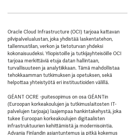
Oracle Cloud Infrastructure (OCI) tarjoaa kattavan
pilvipalvelualustan, joka yhdistää laskentatehon,
tallennustilan, verkon ja tietoturvan yhdeksi
kokonaisuudeksi. Yliopistoille ja tutkijayhteisöille OCI
tarjoaa merkittäviä etuja datan hallintaan,
turvallisuuteen ja analytiikkaan. Tämä mahdollistaa
tehokkaamman tutkimuksen ja opetuksen, sekä
helpottaa yhteistyötä eri instituutioiden välillä.
GÉANT OCRE -puitesopimus on osa GÉANTin
(Euroopan korkeakoulujen ja tutkimuslaitosten IT-
palvelujen tarjoaja) laajempaa hankintakehystä, joka
tukee Euroopan korkeakoulujen digitaalisten
infrastruktuurien kehittämistä ja modernisointia.
Advania Finlandin asiantuntemus ja pitkä kokemus