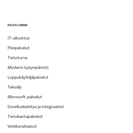
PALVELUMME
IT-ulkoistus
Pilvipalvelut
Tietoturva
Moderni työympäristö
Loppukäyttäjäpalvelut
Tekoäly
Microsoft-palvelut
Sovelluskehitys ja integraatiot
Tietokantapalvelut
Verkkoratkaisut