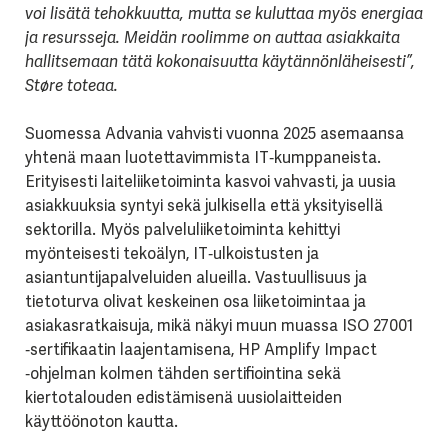
voi lisätä tehokkuutta, mutta se kuluttaa myös energiaa
ja resursseja. Meidän roolimme on auttaa asiakkaita
hallitsemaan tätä kokonaisuutta käytännönläheisesti”,
Støre toteaa.
Suomessa Advania vahvisti vuonna 2025 asemaansa
yhtenä maan luotettavimmista IT‑kumppaneista.
Erityisesti laiteliiketoiminta kasvoi vahvasti, ja uusia
asiakkuuksia syntyi sekä julkisella että yksityisellä
sektorilla. Myös palveluliiketoiminta kehittyi
myönteisesti tekoälyn, IT‑ulkoistusten ja
asiantuntijapalveluiden alueilla. Vastuullisuus ja
tietoturva olivat keskeinen osa liiketoimintaa ja
asiakasratkaisuja, mikä näkyi muun muassa ISO 27001
‑sertifikaatin laajentamisena, HP Amplify Impact
‑ohjelman kolmen tähden sertifiointina sekä
kiertotalouden edistämisenä uusiolaitteiden
käyttöönoton kautta.