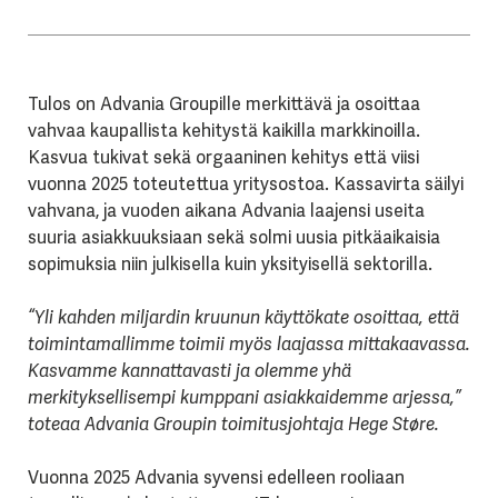
Tulos on Advania Groupille merkittävä ja osoittaa
vahvaa kaupallista kehitystä kaikilla markkinoilla.
Kasvua tukivat sekä orgaaninen kehitys että viisi
vuonna 2025 toteutettua yritysostoa. Kassavirta säilyi
vahvana, ja vuoden aikana Advania laajensi useita
suuria asiakkuuksiaan sekä solmi uusia pitkäaikaisia
sopimuksia niin julkisella kuin yksityisellä sektorilla.
“Yli kahden miljardin kruunun käyttökate osoittaa, että
toimintamallimme toimii myös laajassa mittakaavassa.
Kasvamme kannattavasti ja olemme yhä
merkityksellisempi kumppani asiakkaidemme arjessa,”
toteaa Advania Groupin toimitusjohtaja Hege Støre.
Vuonna 2025 Advania syvensi edelleen rooliaan