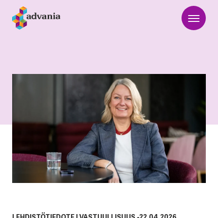
LEHDISTÖTIEDOTE
|
VASTUULLISUUS
-
22.04.2026