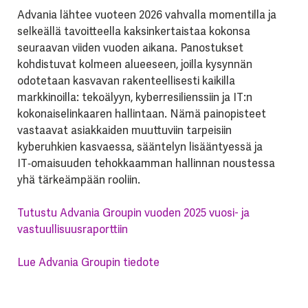
Advania lähtee vuoteen 2026 vahvalla momentilla ja
selkeällä tavoitteella kaksinkertaistaa kokonsa
seuraavan viiden vuoden aikana. Panostukset
kohdistuvat kolmeen alueeseen, joilla kysynnän
odotetaan kasvavan rakenteellisesti kaikilla
markkinoilla: tekoälyyn, kyberresilienssiin ja IT:n
kokonaiselinkaaren hallintaan. Nämä painopisteet
vastaavat asiakkaiden muuttuviin tarpeisiin
kyberuhkien kasvaessa, sääntelyn lisääntyessä ja
IT‑omaisuuden tehokkaamman hallinnan noustessa
yhä tärkeämpään rooliin.
Tutustu Advania Groupin vuoden 2025 vuosi- ja
vastuullisuusraporttiin
Lue Advania Groupin tiedote