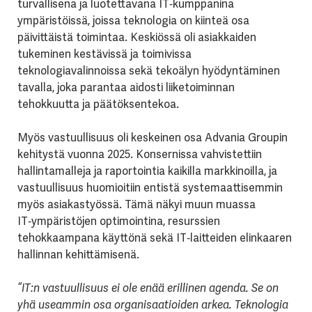
turvallisena ja luotettavana IT‑kumppanina
ympäristöissä, joissa teknologia on kiinteä osa
päivittäistä toimintaa. Keskiössä oli asiakkaiden
tukeminen kestävissä ja toimivissa
teknologiavalinnoissa sekä tekoälyn hyödyntäminen
tavalla, joka parantaa aidosti liiketoiminnan
tehokkuutta ja päätöksentekoa.
Myös vastuullisuus oli keskeinen osa Advania Groupin
kehitystä vuonna 2025. Konsernissa vahvistettiin
hallintamalleja ja raportointia kaikilla markkinoilla, ja
vastuullisuus huomioitiin entistä systemaattisemmin
myös asiakastyössä. Tämä näkyi muun muassa
IT‑ympäristöjen optimointina, resurssien
tehokkaampana käyttönä sekä IT‑laitteiden elinkaaren
hallinnan kehittämisenä.
“IT:n vastuullisuus ei ole enää erillinen agenda. Se on
yhä useammin osa organisaatioiden arkea. Teknologia