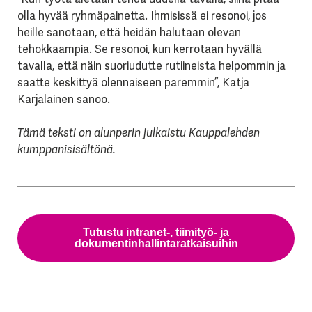
olla hyvää ryhmäpainetta. Ihmisissä ei resonoi, jos
heille sanotaan, että heidän halutaan olevan
tehokkaampia. Se resonoi, kun kerrotaan hyvällä
tavalla, että näin suoriudutte rutiineista helpommin ja
saatte keskittyä olennaiseen paremmin”, Katja
Karjalainen sanoo.
Tämä teksti on alunperin julkaistu Kauppalehden
kumppanisisältönä.
Tutustu intranet-, tiimityö- ja
dokumentinhallintaratkaisuihin