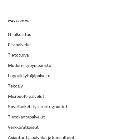
PALVELUMME
IT-ulkoistus
Pilvipalvelut
Tietoturva
Moderni työympäristö
Loppukäyttäjäpalvelut
Tekoäly
Microsoft-palvelut
Sovelluskehitys ja integraatiot
Tietokantapalvelut
Verkkoratkaisut
Asiantuntijapalvelut ja konsultointi