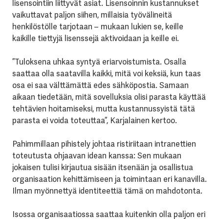
lisensointiin liittyvät asiat. Lisensoinnin kustannukset
vaikuttavat paljon siihen, millaisia työvälineitä
henkilöstölle tarjotaan – mukaan lukien se, keille
kaikille tiettyjä lisenssejä aktivoidaan ja keille ei.
”Tuloksena uhkaa syntyä eriarvoistumista. Osalla
saattaa olla saatavilla kaikki, mitä voi keksiä, kun taas
osa ei saa välttämättä edes sähköpostia. Samaan
aikaan tiedetään, mitä sovelluksia olisi parasta käyttää
tehtävien hoitamiseksi, mutta kustannussyistä tätä
parasta ei voida toteuttaa”, Karjalainen kertoo.
Pahimmillaan pihistely johtaa ristiriitaan intranettien
toteutusta ohjaavan idean kanssa: Sen mukaan
jokaisen tulisi kirjautua sisään itsenään ja osallistua
organisaation kehittämiseen ja toimintaan eri kanavilla.
Ilman myönnettyä identiteettiä tämä on mahdotonta.
Isossa organisaatiossa saattaa kuitenkin olla paljon eri