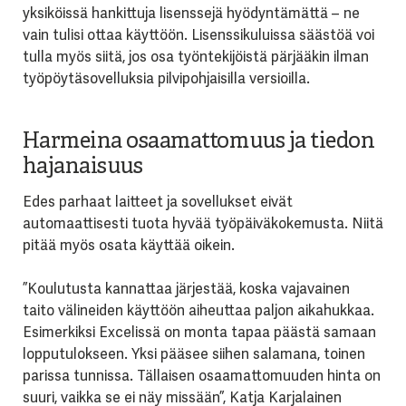
yksiköissä hankittuja lisenssejä hyödyntämättä – ne
vain tulisi ottaa käyttöön. Lisenssikuluissa säästöä voi
tulla myös siitä, jos osa työntekijöistä pärjääkin ilman
työpöytäsovelluksia pilvipohjaisilla versioilla.
Harmeina osaamattomuus ja tiedon
hajanaisuus
Edes parhaat laitteet ja sovellukset eivät
automaattisesti tuota hyvää työpäiväkokemusta. Niitä
pitää myös osata käyttää oikein.
”Koulutusta kannattaa järjestää, koska vajavainen
taito välineiden käyttöön aiheuttaa paljon aikahukkaa.
Esimerkiksi Excelissä on monta tapaa päästä samaan
lopputulokseen. Yksi pääsee siihen salamana, toinen
parissa tunnissa. Tällaisen osaamattomuuden hinta on
suuri, vaikka se ei näy missään”, Katja Karjalainen