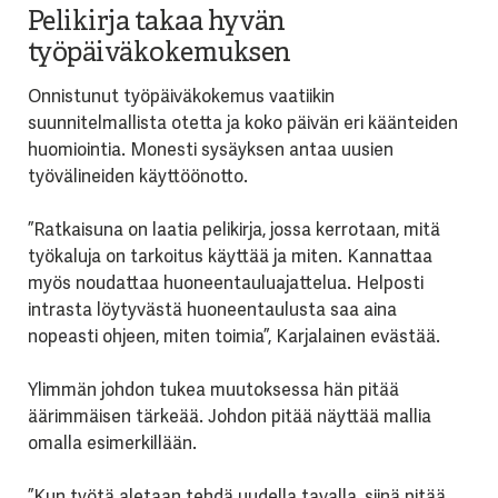
Pelikirja takaa hyvän
työpäiväkokemuksen
Onnistunut työpäiväkokemus vaatiikin
suunnitelmallista otetta ja koko päivän eri käänteiden
huomiointia. Monesti sysäyksen antaa uusien
työvälineiden käyttöönotto.
”Ratkaisuna on laatia pelikirja, jossa kerrotaan, mitä
työkaluja on tarkoitus käyttää ja miten. Kannattaa
myös noudattaa huoneentauluajattelua. Helposti
intrasta löytyvästä huoneentaulusta saa aina
nopeasti ohjeen, miten toimia”, Karjalainen evästää.
Ylimmän johdon tukea muutoksessa hän pitää
äärimmäisen tärkeää. Johdon pitää näyttää mallia
omalla esimerkillään.
”Kun työtä aletaan tehdä uudella tavalla, siinä pitää