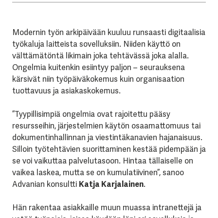
Modernin työn arkipäivään kuuluu runsaasti digitaalisia
työkaluja laitteista sovelluksiin. Niiden käyttö on
välttämätöntä likimain joka tehtävässä joka alalla.
Ongelmia kuitenkin esiintyy paljon – seurauksena
kärsivät niin työpäiväkokemus kuin organisaation
tuottavuus ja asiakaskokemus.
”Tyypillisimpiä ongelmia ovat rajoitettu pääsy
resursseihin, järjestelmien käytön osaamattomuus tai
dokumentinhallinnan ja viestintäkanavien hajanaisuus.
Silloin työtehtävien suorittaminen kestää pidempään ja
se voi vaikuttaa palvelutasoon. Hintaa tällaiselle on
vaikea laskea, mutta se on kumulatiivinen”, sanoo
Advanian konsultti
Katja Karjalainen
.
Hän rakentaa asiakkaille muun muassa intranettejä ja