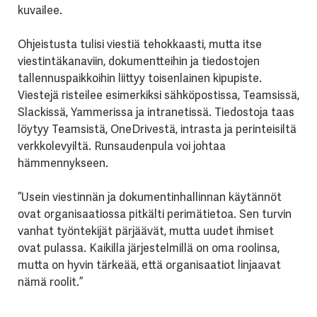
kuvailee.
Ohjeistusta tulisi viestiä tehokkaasti, mutta itse
viestintäkanaviin, dokumentteihin ja tiedostojen
tallennuspaikkoihin liittyy toisenlainen kipupiste.
Viestejä risteilee esimerkiksi sähköpostissa, Teamsissä,
Slackissä, Yammerissa ja intranetissä. Tiedostoja taas
löytyy Teamsistä, OneDrivestä, intrasta ja perinteisiltä
verkkolevyiltä. Runsaudenpula voi johtaa
hämmennykseen.
”Usein viestinnän ja dokumentinhallinnan käytännöt
ovat organisaatiossa pitkälti perimätietoa. Sen turvin
vanhat työntekijät pärjäävät, mutta uudet ihmiset
ovat pulassa. Kaikilla järjestelmillä on oma roolinsa,
mutta on hyvin tärkeää, että organisaatiot linjaavat
nämä roolit.”