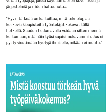
vetää työpajoja, joissa käydään läpi eri sovelluksia ja
järjestelmiä ja niiden haltuunottoa.
”Hyvin tärkeää on kartoittaa, mitä teknologiaa
koskevia kipupisteitä työntekijät kokevat tällä
hetkellä. Saadun tiedon avulla voidaan sitten mennä
kertomaan, että näin työsi sujuisi mukavammin. Jos ei
pysty viestimään hyötyjä ihmiselle, mikään ei muutu.”