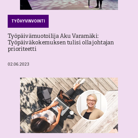
TYÖHYVINVOINTI
Työpäivämuotoilija Aku Varamäki:
Työpäiväkokemuksen tulisi olla johtajan
prioriteetti
02.06.2023