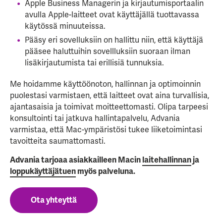
Apple Business Managerin ja kirjautumisportaalin
avulla Apple-laitteet ovat käyttäjällä tuottavassa
käytössä minuuteissa.
Pääsy eri sovelluksiin on hallittu niin, että käyttäjä
pääsee haluttuihin sovellluksiin suoraan ilman
lisäkirjautumista tai erillisiä tunnuksia.
Me hoidamme käyttöönoton, hallinnan ja optimoinnin
puolestasi varmistaen, että laitteet ovat aina turvallisia,
ajantasaisia ja toimivat moitteettomasti. Olipa tarpeesi
konsultointi tai jatkuva hallintapalvelu, Advania
varmistaa, että Mac-ympäristösi tukee liiketoimintasi
tavoitteita saumattomasti.
Advania tarjoaa asiakkailleen Macin
laitehallinnan
ja
loppukäyttäjätuen
myös palveluna.
Ota yhteyttä