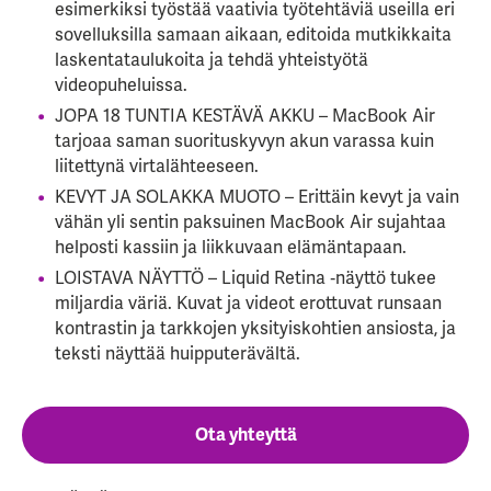
esimerkiksi työstää vaativia työtehtäviä useilla eri
sovelluksilla samaan aikaan, editoida mutkikkaita
laskentataulukoita ja tehdä yhteistyötä
videopuheluissa.
JOPA 18 TUNTIA KESTÄVÄ AKKU – MacBook Air
tarjoaa saman suorituskyvyn akun varassa kuin
liitettynä virtalähteeseen.
KEVYT JA SOLAKKA MUOTO – Erittäin kevyt ja vain
vähän yli sentin paksuinen MacBook Air sujahtaa
helposti kassiin ja liikkuvaan elämäntapaan.
LOISTAVA NÄYTTÖ – Liquid Retina ‑näyttö tukee
miljardia väriä. Kuvat ja videot erottuvat runsaan
kontrastin ja tarkkojen yksityiskohtien ansiosta, ja
teksti näyttää huipputerävältä.
Ota yhteyttä