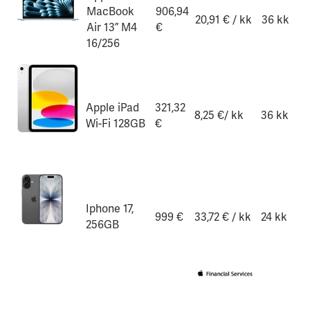
MacBook
906,94
20,91 € / kk
36 kk
Air 13” M4
€
16/256
Apple iPad
321,32
8,25
€/ kk
36 kk
Wi-Fi 128GB
€
Iphone 17,
999 €
33,72 € / kk
24 kk
256GB