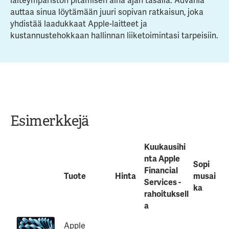
laiteympäristön pitämisen aina ajan tasalla. Advania
auttaa sinua löytämään juuri sopivan ratkaisun, joka
yhdistää laadukkaat Apple-laitteet ja
kustannustehokkaan hallinnan liiketoimintasi tarpeisiin.
Esimerkkejä
Kuukausihi
nta Apple
Sopi
Financial
Tuote
Hinta
musai
Services -
ka
rahoituksell
a
Apple