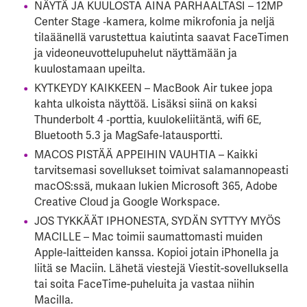
NÄYTÄ JA KUULOSTA AINA PARHAALTASI – 12MP
Center Stage ‑kamera, kolme mikrofonia ja neljä
tilaäänellä varustettua kaiutinta saavat FaceTimen
ja videoneuvottelupuhelut näyttämään ja
kuulostamaan upeilta.
KYTKEYDY KAIKKEEN – MacBook Air tukee jopa
kahta ulkoista näyttöä. Lisäksi siinä on kaksi
Thunderbolt 4 ‑porttia, kuulokeliitäntä, wifi 6E,
Bluetooth 5.3 ja MagSafe‑latausportti.
MACOS PISTÄÄ APPEIHIN VAUHTIA – Kaikki
tarvitsemasi sovellukset toimivat salamannopeasti
macOS:ssä, mukaan lukien Microsoft 365, Adobe
Creative Cloud ja Google Workspace.
JOS TYKKÄÄT IPHONESTA, SYDÄN SYTTYY MYÖS
MACILLE – Mac toimii saumattomasti muiden
Apple-laitteiden kanssa. Kopioi jotain iPhonella ja
liitä se Maciin. Lähetä viestejä Viestit-sovelluksella
tai soita FaceTime-puheluita ja vastaa niihin
Macilla.