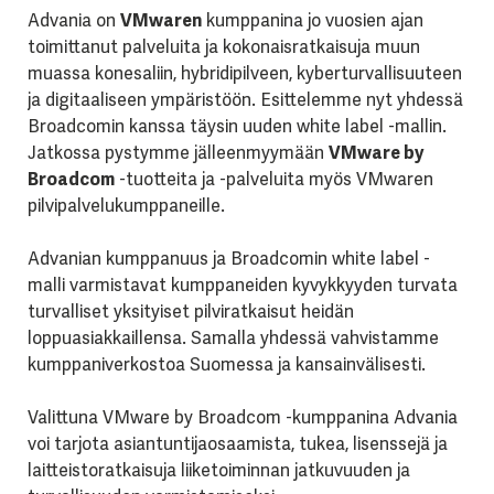
Advania on
VMwaren
kumppanina jo vuosien ajan
toimittanut palveluita ja kokonaisratkaisuja muun
muassa konesaliin, hybridipilveen, kyberturvallisuuteen
ja digitaaliseen ympäristöön. Esittelemme nyt yhdessä
Broadcomin kanssa täysin uuden white label -mallin.
Jatkossa pystymme jälleenmyymään
VMware by
Broadcom
-tuotteita ja -palveluita myös VMwaren
pilvipalvelukumppaneille.
Advanian kumppanuus ja Broadcomin white label -
malli varmistavat kumppaneiden kyvykkyyden turvata
turvalliset yksityiset pilviratkaisut heidän
loppuasiakkaillensa. Samalla yhdessä vahvistamme
kumppaniverkostoa Suomessa ja kansainvälisesti.
Valittuna VMware by Broadcom -kumppanina Advania
voi tarjota asiantuntijaosaamista, tukea, lisenssejä ja
laitteistoratkaisuja liiketoiminnan jatkuvuuden ja