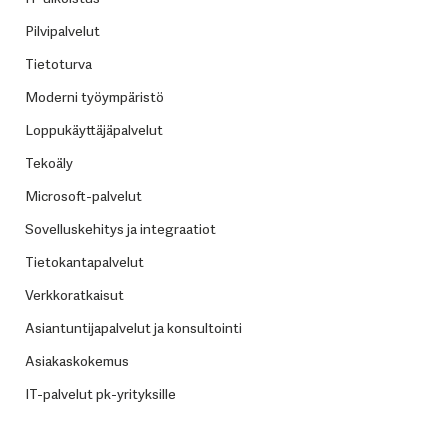
Pilvipalvelut
Tietoturva
Moderni työympäristö
Loppukäyttäjäpalvelut
Tekoäly
Microsoft-palvelut
Sovelluskehitys ja integraatiot
Tietokantapalvelut
Verkkoratkaisut
Asiantuntijapalvelut ja konsultointi
Asiakaskokemus
IT-palvelut pk-yrityksille