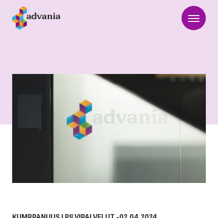
KUMPPANUUS
|
PILVIPALVELUT
-
02.04.2024