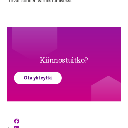
turvallisuuden varmistamiseksi.
Kiinnostuitko?
Ota yhteyttä