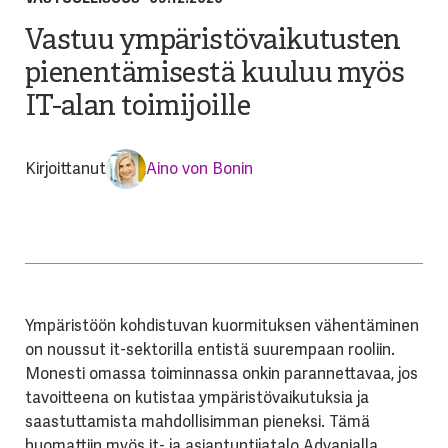
Vastuu ympäristövaikutusten
pienentämisestä kuuluu myös
IT-alan toimijoille
Kirjoittanut
Aino von Bonin
Ympäristöön kohdistuvan kuormituksen vähentäminen
on noussut it-sektorilla entistä suurempaan rooliin.
Monesti omassa toiminnassa onkin parannettavaa, jos
tavoitteena on kutistaa ympäristövaikutuksia ja
saastuttamista mahdollisimman pieneksi. Tämä
huomattiin myös it- ja asiantuntijatalo Advanialla