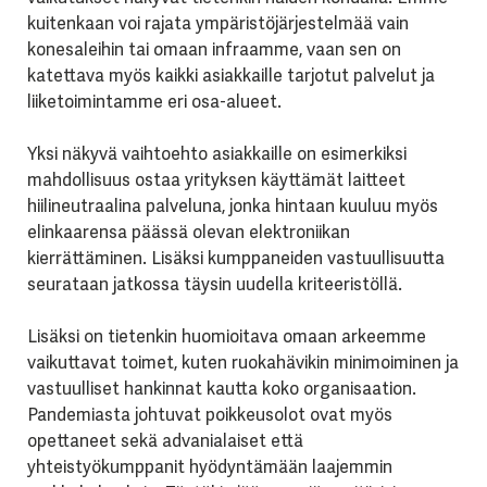
kuitenkaan voi rajata ympäristöjärjestelmää vain
konesaleihin tai omaan infraamme, vaan sen on
katettava myös kaikki asiakkaille tarjotut palvelut ja
liiketoimintamme eri osa-alueet.
Yksi näkyvä vaihtoehto asiakkaille on esimerkiksi
mahdollisuus ostaa yrityksen käyttämät laitteet
hiilineutraalina palveluna, jonka hintaan kuuluu myös
elinkaarensa päässä olevan elektroniikan
kierrättäminen. Lisäksi kumppaneiden vastuullisuutta
seurataan jatkossa täysin uudella kriteeristöllä.
Lisäksi on tietenkin huomioitava omaan arkeemme
vaikuttavat toimet, kuten ruokahävikin minimoiminen ja
vastuulliset hankinnat kautta koko organisaation.
Pandemiasta johtuvat poikkeusolot ovat myös
opettaneet sekä advanialaiset että
yhteistyökumppanit hyödyntämään laajemmin