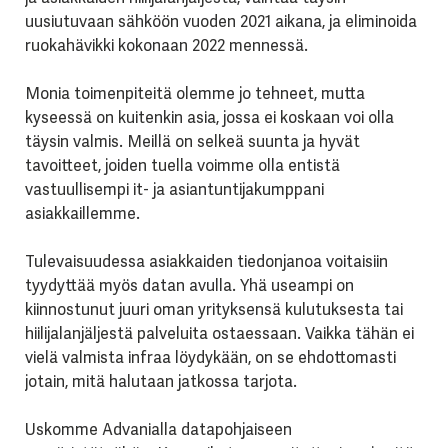
uusiutuvaan sähköön vuoden 2021 aikana, ja eliminoida
ruokahävikki kokonaan 2022 mennessä.
Monia toimenpiteitä olemme jo tehneet, mutta
kyseessä on kuitenkin asia, jossa ei koskaan voi olla
täysin valmis. Meillä on selkeä suunta ja hyvät
tavoitteet, joiden tuella voimme olla entistä
vastuullisempi it- ja asiantuntijakumppani
asiakkaillemme.
Tulevaisuudessa asiakkaiden tiedonjanoa voitaisiin
tyydyttää myös datan avulla. Yhä useampi on
kiinnostunut juuri oman yrityksensä kulutuksesta tai
hiilijalanjäljestä palveluita ostaessaan. Vaikka tähän ei
vielä valmista infraa löydykään, on se ehdottomasti
jotain, mitä halutaan jatkossa tarjota.
Uskomme Advanialla datapohjaiseen