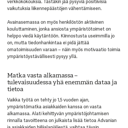
verkkokokouksia. Tästäkin jää pysyviä positiivisia
vaikutuksia liikennepäästöjen vähentämiseen.
Avainasemassa on myös henkilöstön aktiivinen
kouluttaminen, jonka ansiosta ympäristötoimet on
helppo viedä käytäntöön. Kiinnostusta useimmilla jo
on, mutta tiedonhankintaa ei pidä jättää
omatoimisuuden varaan – näin myös motivaatio toimia
ympäristöystävällisesti pysyy yllä.
Matka vasta alkamassa –
tulevaisuudessa yhä enemmän dataa ja
tietoa
Vaikka työtä on tehty jo 1,5 vuoden ajan,
ympäristömatka asiakkaiden kanssa on vasta
alkamassa. Alati kehittyvän ympäristöjohtamisen
rinnalla tavoitteena on julkaista lisää tietoa Advanian
ja asiakkaiden hiilijalanjäljestä, vaihtaa täysin