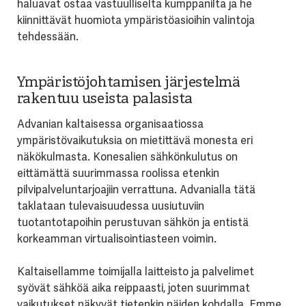
haluavat ostaa vastuulliselta kumppanilta ja he
kiinnittävät huomiota ympäristöasioihin valintoja
tehdessään.
Ympäristöjohtamisen järjestelmä
rakentuu useista palasista
Advanian kaltaisessa organisaatiossa
ympäristövaikutuksia on mietittävä monesta eri
näkökulmasta. Konesalien sähkönkulutus on
eittämättä suurimmassa roolissa etenkin
pilvipalveluntarjoajiin verrattuna. Advanialla tätä
taklataan tulevaisuudessa uusiutuviin
tuotantotapoihin perustuvan sähkön ja entistä
korkeamman virtualisointiasteen voimin.
Kaltaisellamme toimijalla laitteisto ja palvelimet
syövät sähköä aika reippaasti, joten suurimmat
vaikutukset näkyvät tietenkin näiden kohdalla. Emme