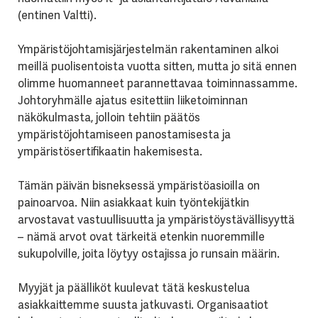
(entinen Valtti).
Ympäristöjohtamisjärjestelmän rakentaminen alkoi
meillä puolisentoista vuotta sitten, mutta jo sitä ennen
olimme huomanneet parannettavaa toiminnassamme.
Johtoryhmälle ajatus esitettiin liiketoiminnan
näkökulmasta, jolloin tehtiin päätös
ympäristöjohtamiseen panostamisesta ja
ympäristösertifikaatin hakemisesta.
Tämän päivän bisneksessä ympäristöasioilla on
painoarvoa. Niin asiakkaat kuin työntekijätkin
arvostavat vastuullisuutta ja ympäristöystävällisyyttä
– nämä arvot ovat tärkeitä etenkin nuoremmille
sukupolville, joita löytyy ostajissa jo runsain määrin.
Myyjät ja päälliköt kuulevat tätä keskustelua
asiakkaittemme suusta jatkuvasti. Organisaatiot